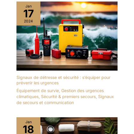
Jan
17
2024
Signaux de détresse et sécurité : s’équiper pour
prévenir les urgences
Équipement de survie
,
Gestion des urgences
climatiques
,
Sécurité & premiers secours
,
Signaux
de secours et communication
Jan
18