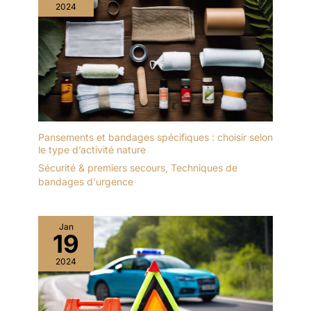
2024
Pansements et bandages spécifiques : choisir selon
le type d’activité nature
Sécurité & premiers secours
,
Techniques de
bandages d'urgence
Jan
19
2024