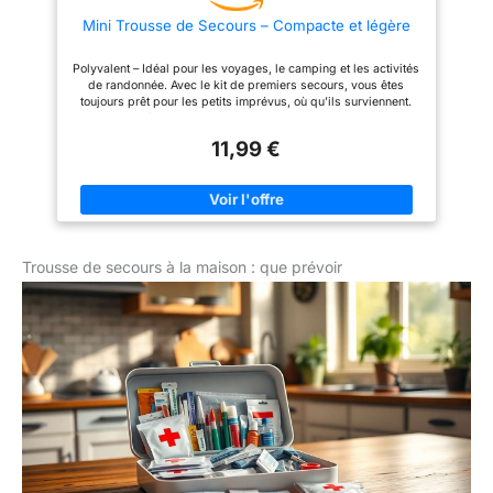
trousse a pharmacie est très
de secours vide de voyage est
Mini Trousse de Secours – Compacte et légère
adapté à un usage domestique
équipée d'une poignée de
quotidien et peut également être
transport pour faciliter le
utilisé pour toutes les activités
transport. La trousse de secours
Polyvalent – Idéal pour les voyages, le camping et les activités
de plein air telles que les
vide de voyage vide est
de randonnée. Avec le kit de premiers secours, vous êtes
voyages, la randonnée, le
équipée d'une fermeture à
toujours prêt pour les petits imprévus, où qu’ils surviennent.
camping, etc., rendant votre vie
glissière à double sens, facile à
Compact et léger – Le trousse de secours complete tient dans
plus pratique.
ouvrir et à fermer, et la
chaque sac, sac à dos ou valise. Toujours à portée de main
fermeture à glissière empêche
11,99 €
sans prendre de place. Pochette étanche – Protège le contenu
les médicaments de tomber de
du kit de premiers secours contre l’humidité et la saleté. Votre
la trousse lorsqu'ils sont
équipement reste sec et prêt à l’emploi en toutes circonstances.
mouillés. Multifonctionnalité:
Boucle pratique – Facile à fixer à une ceinture, un sac à dos ou
Trousse de secours vide peut
un vélo. Parfait pour les déplacements et un accès rapide à la
économiser de l'espace avec
trousse de voyage. Pansements pour enfants inclus –
des marqueurs clairs et faciles
Spécialement conçus pour les plus petits. Des pansements
à accès. Parfait pour la maison,
Trousse de secours à la maison : que prévoir
ludiques pour apaiser facilement les petites blessures.
le camping, le bureau, les
sports de plein air et d'autres
endroits.