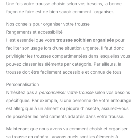
Une fois votre trousse choisie selon vos besoins, la bonne
lieux de travail où sécurité, ordre et disponibilité rapide du
matériel de premiers secours sont importants. Une solution
façon de faire est de bien savoir comment l’organiser.
sérieuse, pas un kit gadget: Pensée pour une utilisation réelle,
cette trousse mise sur la fiabilité, une structure claire et les
essentiels nécessaires pour les premiers soins.
Nos conseils pour organiser votre trousse
Rangements et accessibilité
Il est essentiel que votre
trousse soit bien organisée
pour
faciliter son usage lors d’une situation urgente. Il faut donc
privilégier les trousses compartimentées dans lesquelles vous
pouvez classer les éléments par catégorie. Par ailleurs, la
trousse doit être facilement accessible et connue de tous.
Personnalisation
N’hésitez pas à
personnaliser votre trousse
selon vos besoins
spécifiques. Par exemple, si une personne de votre entourage
est allergique à un aliment ou piqure d’insecte, assurez-vous
de posséder les médicaments adaptés dans votre trousse.
Maintenant que nous avons vu comment choisir et organiser
sa trousse en général, voyons quels sont les éléments à