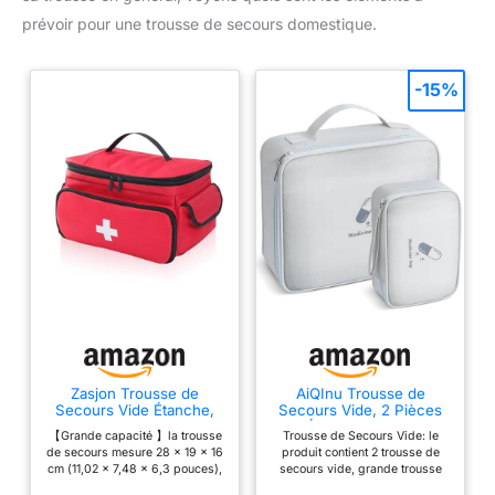
prévoir pour une trousse de secours domestique.
-15%
Zasjon Trousse de
AiQInu Trousse de
Secours Vide Étanche,
Secours Vide, 2 Pièces
Trousse Pharmacie
Étanche Sac de
【Grande capacité 】la trousse
Trousse de Secours Vide: le
Voyage de Grande
Médecine Portable,
de secours mesure 28 x 19 x 16
produit contient 2 trousse de
Trousse de Médecine
cm (11,02 x 7,48 x 6,3 pouces),
secours vide, grande trousse
Sac d'urgence de
offrant un grand espace de
secours vide : 25 x 22 x 9 cm ;
Grande Capacité, Sac de