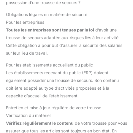
quotidienne. Le crochet de
possession d’une trousse de secours ?
rapide et pratique au contenu où que vous soyez. ROBUSTE ET
transport permet une fixation
DURABLE : Fabriquée à partir d'un boîtier imperméable de
facile sur les sacs à dos. En
haute qualité avec une fermeture éclair robuste, cette trousse
Obligations légales en matière de sécurité
choisissant la trousse
de secours voiture offre une durabilité exceptionnelle et
pharmacie HONYAO, vous vous
protège entièrement son contenu à tout moment. L'emballage
Pour les entreprises
préparez avec des fournitures
stérile garantit également une longue durée de conservation
utiles pour les accidents
Toutes les entreprises sont tenues par la loi
d’avoir une
pour tous les articles inclus. USAGE POLYVALENT : Cette petite
courants et les besoins en
trousse a pharmacie convient parfaitement aux activités de
premiers soins. 【Qualité
trousse de secours adaptée aux risques liés à leur activité.
plein air telles que les voyages, la randonnée et le camping,
Assurée & Support】Tous les
ainsi qu'à la conservation dans les voitures, motos, vélos et
Cette obligation a pour but d’assurer la sécurité des salariés
articles répondent aux normes
autres modes de transport. Avec la trousse de premiers
de qualité et de sécurité en
sur leur lieu de travail.
secours SYNYOUR, vous êtes toujours entièrement préparé à
vigueur. Si vous avez des
gérer les urgences – que vous fassiez du vélo ou soyez en
questions, n'hésitez pas à nous
vacances. IDÉAL POUR LES FAMILLES : Tout aussi adapté pour
contacter – nous nous
Pour les établissements accueillant du public
une utilisation à la maison que sur le lieu de travail, ce petit kit
engageons à vous apporter une
de premiers secours bien organisé et entièrement équipé est
Les établissements recevant du public (ERP) doivent
solution satisfaisante.
conçu pour traiter les blessures courantes. Nous sommes
convaincus que vous constaterez que la quantité et la qualité
également posséder une trousse de secours. Son contenu
de son contenu surpassent celles des produits comparables
doit être adapté au type d’activités proposées et à la
disponibles sur le marché.
capacité d’accueil de l’établissement.
Entretien et mise à jour régulière de votre trousse
Vérification du matériel
Vérifiez régulièrement le contenu
de votre trousse pour vous
assurer que tous les articles sont toujours en bon état. En