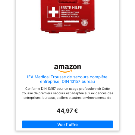
organisé avec plusieurs
compartiments et il y a encore
de l'espace supplémentaire
pour ajouter plus d'articles si
nécessaire. Soyez votre propre
médecin - Cette trousse de
survie contient des produits qui
peuvent faire toute la
différence: des couvertures
d'urgence en aluminium, des
ciseaux médical, des
pansements, des gants
médicaux, des tampons de
gaze stériles, etc. Rangez-le
dans votre sac à dos, dans la
boîte à gants du véhicule ou
dans l'armoire multimédia pour
IEA Medical Trousse de secours complète
un accès rapide. Haute qualité -
entreprise, DIN 13157 bureau
Vous avez besoin d'un
équipement de plein air aussi
Conforme DIN 13157 pour un usage professionnel: Cette
résistant que vous, c'est
trousse de premiers secours est adaptée aux exigences des
pourquoi nous ne vendons que
entreprises, bureaux, ateliers et autres environnements de
des produits de la plus haute
travail où une solution fiable est essentielle. Prête à l’emploi en
qualité conçus pour durer.
cas d’urgence: Le contenu est organisé de manière claire pour
44,97 €
permettre un accès rapide aux éléments essentiels lorsque
chaque seconde compte. Boîtier robuste pour un usage
quotidien: La boîte rigide aide à protéger le contenu contre la
poussière, l’humidité et les contraintes du quotidien dans un
bureau, un atelier ou un espace professionnel. Solution
pratique pour bureau, atelier et restauration: Idéale pour les