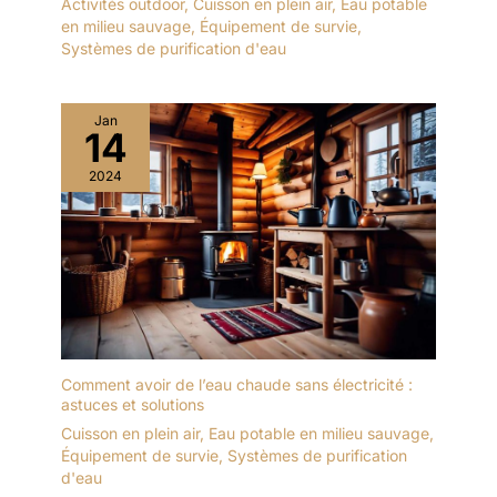
Activités outdoor
,
Cuisson en plein air
,
Eau potable
en milieu sauvage
,
Équipement de survie
,
Systèmes de purification d'eau
Jan
14
2024
Comment avoir de l’eau chaude sans électricité :
astuces et solutions
Cuisson en plein air
,
Eau potable en milieu sauvage
,
Équipement de survie
,
Systèmes de purification
d'eau