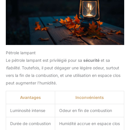
Pétrole lampant
Le pétrole lampant est privilégié pour sa
sécurité
et sa
fiabilité
. Toutefois, il peut dégager une légère odeur, surtout
vers la fin de la combustion, et une utilisation en espace clos
peut augmenter l’humidité.
Avantages
Inconvénients
Luminosité intense
Odeur en fin de combustion
Durée de combustion
Humidité accrue en espace clos