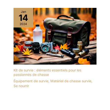
Jan
14
2024
Kit de survie : éléments essentiels pour les
passionnés de chasse
Équipement de survie
,
Matériel de chasse survie
,
Se nourrir