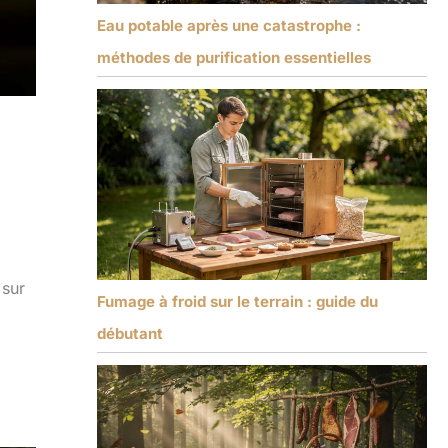
Eau potable après une catastrophe :
méthodes de purification essentielles
 sur
Fumage à froid sur le terrain : guide du
débutant