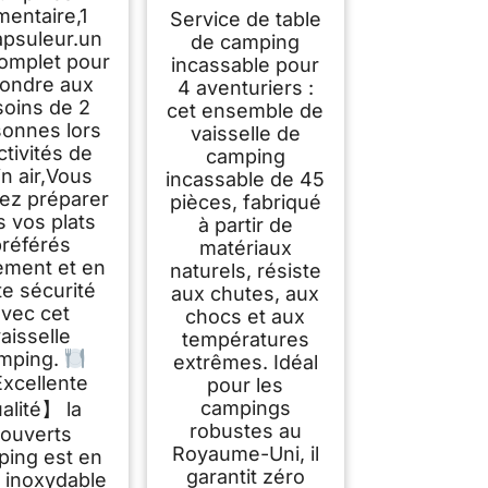
Vaisselle Camping
mentaire,1
Service de table
Léger pour 4
psuleur.un
de camping
Personnes avec
complet pour
incassable pour
Bol,Assiette,Cuillère,
ondre aux
Fourchette,Couteau,
4 aventuriers :
Gobelet et Sac
soins de 2
cet ensemble de
Eangement,Écologiq
sonnes lors
vaisselle de
ue,Reutilisable,Incas
ctivités de
camping
sable,Lave-
in air,Vous
incassable de 45
Vaisselle(Colorés)
ez préparer
pièces, fabriqué
s vos plats
à partir de
préférés
matériaux
lement et en
naturels, résiste
te sécurité
aux chutes, aux
avec cet
chocs et aux
aisselle
températures
mping.
extrêmes. Idéal
xcellente
pour les
campings
alité】 la
robustes au
ouverts
Royaume-Uni, il
ing est en
garantit zéro
r inoxydable