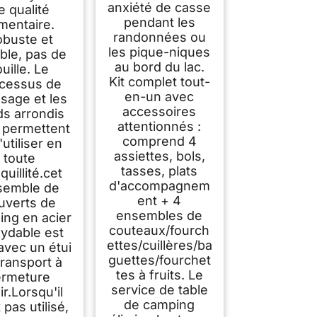
anxiété de casse
e qualité
pendant les
imentaire.
randonnées ou
buste et
les pique-niques
ble, pas de
au bord du lac.
ouille. Le
Kit complet tout-
cessus de
en-un avec
ssage et les
accessoires
ds arrondis
attentionnés :
 permettent
comprend 4
'utiliser en
assiettes, bols,
toute
tasses, plats
quillité.cet
d'accompagnem
semble de
ent + 4
uverts de
ensembles de
ing en acier
couteaux/fourch
xydable est
ettes/cuillères/ba
 avec un étui
guettes/fourchet
transport à
tes à fruits. Le
ermeture
service de table
ir.Lorsqu'il
de camping
 pas utilisé,