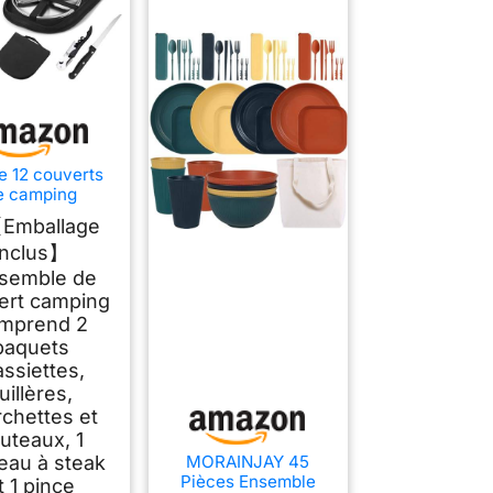
e 12 couverts
e camping
bles en acier
Emballage
ydable pour 2
inclus】
onnes - Pour
ping, pique-
nsemble de
ue, voyage -
ert camping
sac à couverts
mprend 2
ourchettes,
paquets
outeaux et
assiettes,
lères en acier
noxydable
uillères,
rchettes et
uteaux, 1
MORAINJAY 45
eau à steak
Pièces Ensemble
t 1 pince