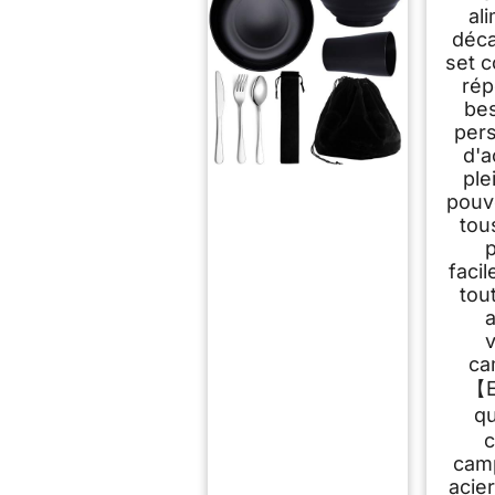
ali
déca
set 
rép
be
per
d'a
ple
pouv
tou
faci
tou
v
ca
【E
qu
c
camp
acie