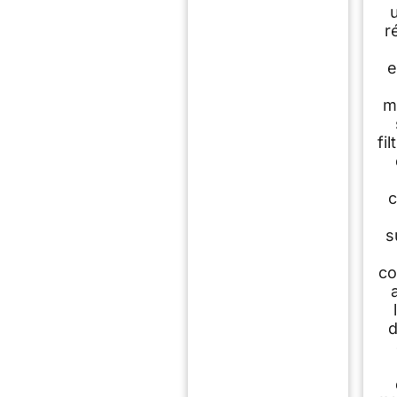
r
e
m
fi
c
s
co
d