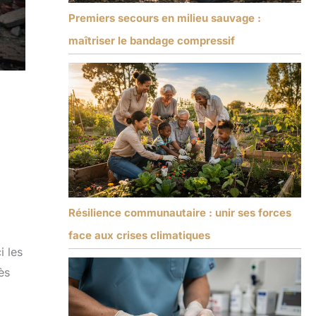
Premiers secours en milieu sauvage :
maîtriser le bandage compressif
Résilience communautaire : unir ses forces
face aux crises climatiques
i les
ès