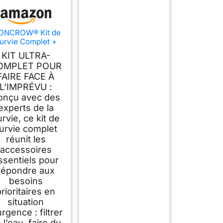
ONCROW® Kit de
urvie Complet +
ousse de Secours
KIT ULTRA-
Sac de Survie
OMPLET POUR
Urgence
FAIRE FACE À
L’IMPRÉVU :
onçu avec des
experts de la
rvie, ce kit de
urvie complet
réunit les
accessoires
ssentiels pour
répondre aux
besoins
prioritaires en
situation
urgence : filtrer
 l’eau, faire du