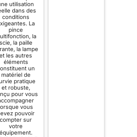
une utilisation
éelle dans des
conditions
xigeantes. La
pince
ultifonction, la
scie, la paille
ltrante, la lampe
et les autres
éléments
onstituent un
matériel de
urvie pratique
et robuste,
nçu pour vous
accompagner
lorsque vous
evez pouvoir
compter sur
votre
équipement.