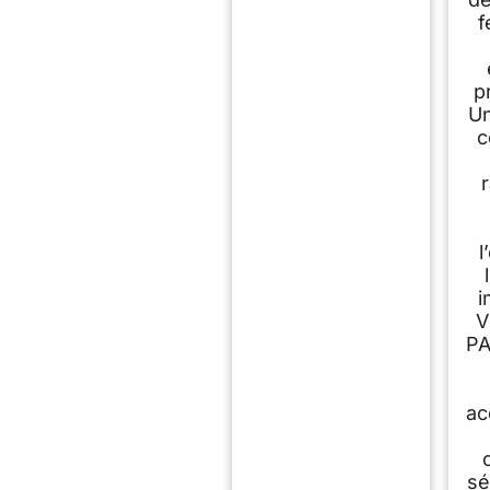
f
p
Un
c
l
i
V
PA
ac
sé