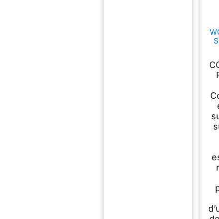
W
S
Tr
C
C
su
s
e
d’
de