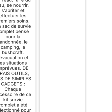
eu, se nourrir,
s’abriter et
effectuer les
remiers soins.
 sac de survie
omplet pensé
pour la
randonnée, le
camping, le
bushcraft,
’évacuation et
les situations
mprévues. DE
RAIS OUTILS,
S DE SIMPLES
GADGETS :
Chaque
cessoire de ce
kit survie
complet a été
lectionné pour