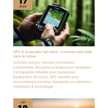
17
2024
GPS et boussoles high-tech : s’orienter sans faille
dans la nature
Activités outdoor
,
Astuces d'orientation
traditionnelle
,
Boussoles précises pour navigation
,
Cartographie détaillée pour exploration
,
Équipement de survie
,
GPS robustes pour
environnement extrême
,
Navigation et orientation
,
Orientation & technologie
Jan