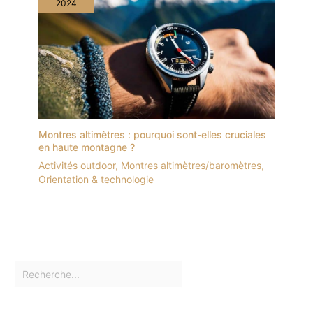
2024
Montres altimètres : pourquoi sont-elles cruciales
en haute montagne ?
Activités outdoor
,
Montres altimètres/baromètres
,
Orientation & technologie