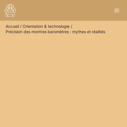
Aller
R
au
e
contenu
c
Accueil
Orientation & technologie
h
Précision des montres baromètres : mythes et réalités
e
r
c
h
e
r