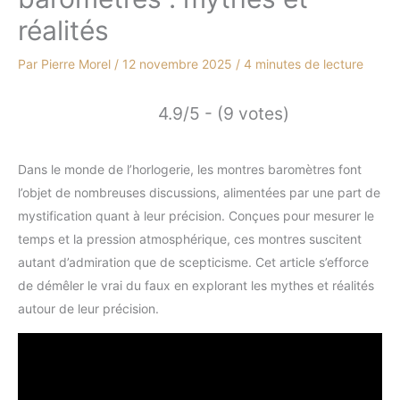
réalités
Par
Pierre Morel
/
12 novembre 2025
/
4 minutes de lecture
4.9/5 - (9 votes)
Dans le monde de l’horlogerie, les montres baromètres font
l’objet de nombreuses discussions, alimentées par une part de
mystification quant à leur précision. Conçues pour mesurer le
temps et la pression atmosphérique, ces montres suscitent
autant d’admiration que de scepticisme. Cet article s’efforce
de démêler le vrai du faux en explorant les mythes et réalités
autour de leur précision.