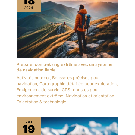
18
2024
Préparer son trekking extrême avec un système
de navigation fiable
Activités outdoor
,
Boussoles précises pour
navigation
,
Cartographie détaillée pour exploration
,
Équipement de survie
,
GPS robustes pour
environnement extrême
,
Navigation et orientation
,
Orientation & technologie
Jan
19