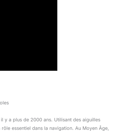
oles
l y a plus de 2000 ans. Utilisant des aiguilles
un rôle essentiel dans la navigation. Au Moyen Âge,