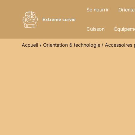
Aller
Se nourrir
Orienta
au
Extreme survie
contenu
Cuisson
Équipeme
Accueil
Orientation & technologie
Accessoires p