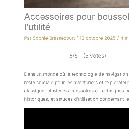
Accessoires pour boussole
l’utilité
Par
Sophie Brassecourt
/
12 octobre 2025
/
4 m
5/5 - (5 votes)
Dans un monde où la technologie de navigation a
reste cruciale pour les aventuriers et explorateurs
classique, plusieurs accessoires et techniques pe
historiques, et astuces d’utilisation concernant l