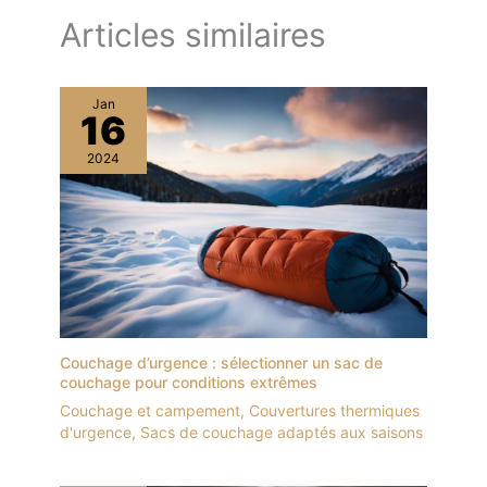
Articles similaires
Jan
16
2024
Couchage d’urgence : sélectionner un sac de
couchage pour conditions extrêmes
Couchage et campement
,
Couvertures thermiques
d'urgence
,
Sacs de couchage adaptés aux saisons