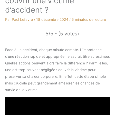
couvrir une victime
d’accident ?
Par
Paul Lefavre
/
18 décembre 2024
/
5 minutes de lecture
5/5 - (5 votes)
Face à un accident, chaque minute compte. L’importance
d’une réaction rapide et appropriée ne saurait être surestimée.
Quelles actions peuvent alors faire la différence ? Parmi elles,
une est trop souvent négligée : couvrir la victime pour
préserver sa chaleur corporelle. En effet, cette étape simple
mais cruciale peut grandement améliorer les chances de
survie de la victime.