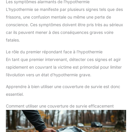
Les symptômes alarmants de l’hypothermie
couvertures en mylar peut être
utilisée comme un signal de
L’hypothermie se manifeste par plusieurs signes tels que des
détresse, en faisant un outil
frissons, une confusion mentale ou même une perte de
essentiel pour les situations de
recherche et de sauvetage.
conscience. Ces symptômes doivent être pris très au sérieux
Elles peuvent également être
utilisées pour créer un abri
car ils peuvent mener à des conséquences graves voire
d'urgence dans des situations
fatales.
où aucun autre abri n'est
disponible. Elles sont
imperméables, coupe-vent et
Le rôle du premier répondant face à l’hypothermie
indéchirables, ce qui en fait un
outil idéal pour se protéger
En tant que premier intervenant, détecter ces signes et agir
contre la pluie, la neige et le
vent dans les situations
rapidement en couvrant la victime est primordial pour limiter
extérieures.
l’évolution vers un état d’hypothermie grave.
Apprendre à bien utiliser une couverture de survie est donc
essentiel.
Comment utiliser une couverture de survie efficacement