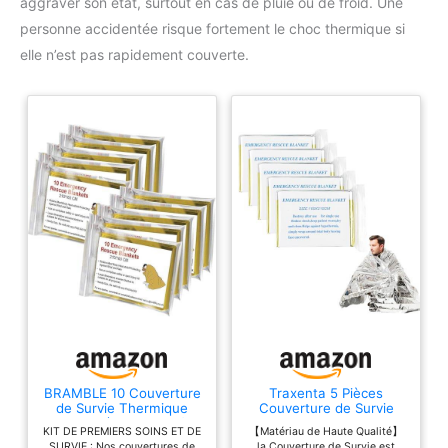
aggraver son état, surtout en cas de pluie ou de froid. Une
personne accidentée risque fortement le choc thermique si
elle n’est pas rapidement couverte.
BRAMBLE 10 Couverture
Traxenta 5 Pièces
de Survie Thermique
Couverture de Survie
Urgence (210x160cm) -
Reutilisable, Couvertures
KIT DE PREMIERS SOINS ET DE
【Matériau de Haute Qualité】
Premiers Secours,
Thermiques d'urgence
SURVIE : Nos couvertures de
la Couverture de Survie est