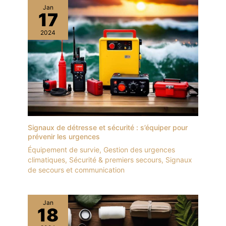
Jan
17
2024
Signaux de détresse et sécurité : s’équiper pour
prévenir les urgences
Équipement de survie
,
Gestion des urgences
climatiques
,
Sécurité & premiers secours
,
Signaux
de secours et communication
Jan
18