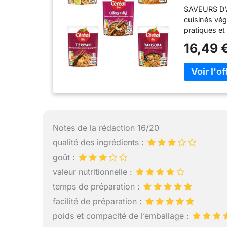
SAVEURS D'A
220 g
cuisinés vég
pratiques et
SAVEURS D’A
16,49 
voyage culin
Pois Chiches
Sauce Srirac
Lentille Cor
POUR UNE AL
riche en fib
repas rapid
EN 2 MINUTE
Notes de la rédaction 16/20
micro-ondab
qualité des ingrédients :
un repas vég
goût :
gourmande 
: Céréal Bio
valeur nutritionnelle :
et équilibré
temps de préparation :
pensés pour
facilité de préparation :
poids et compacité de l’emballage :