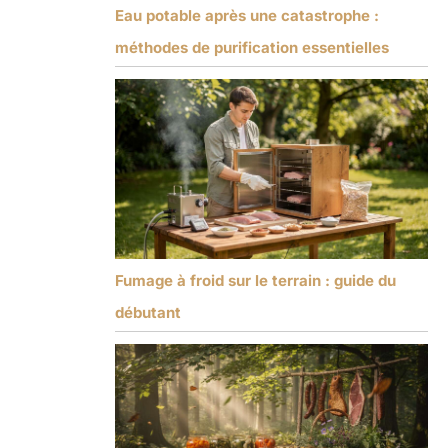
Eau potable après une catastrophe :
méthodes de purification essentielles
Fumage à froid sur le terrain : guide du
débutant