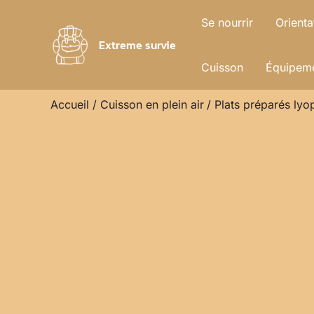
Aller
Se nourrir
Orienta
au
Extreme survie
contenu
Cuisson
Équipeme
Accueil
Cuisson en plein air
Plats préparés lyop