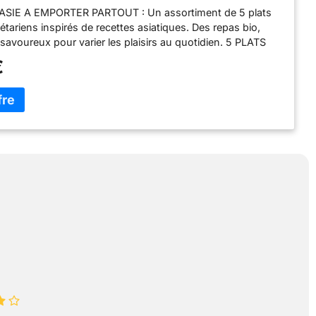
SIE A EMPORTER PARTOUT : Un assortiment de 5 plats
étariens inspirés de recettes asiatiques. Des repas bio,
 savoureux pour varier les plaisirs au quotidien. 5 PLATS
SIE : Ce lot contient 5 recettes gourmandes pour un
€
aire inspiré de la cuisine asiatique : 1 Curry Thaï Légumes,
, Lait de Coco & Citronnelle, 1 Pad Thaï Citron, Coriandre,
ha, 1 Riz Façon Teriyaki Légumes & Gingembre, 1 Dahl
ail & Pois Chiche et 1 Riz façon Yakisoba Légumes Sésame.
IMENTATION ÉQUILIBRÉE : Ce plat préparé végétal est
res, source de protéines et Nutriscore A. Idéal pour un
e, sain et savoureux, à la maison comme au bureau. PRÊT
S AU MICRO-ONDES : Réchauffez directement le sachet
le pendant 2 minutes. Format nomade, ouverture facile :
étarien pratique à emporter partout, pour une pause
express. L’ENGAGEMENT CÉRÉAL BIO POUR LE VÉGÉTAL
 s’engage pour une alimentation végétarienne savoureuse
e, avec des plats cuisinés pratiques, bio et gourmands,
 le quotidien de chacun.