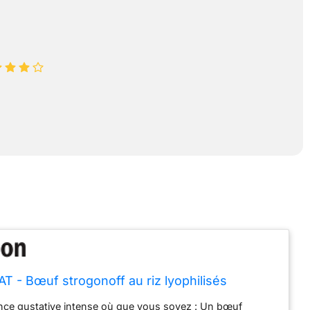
T - Bœuf strogonoff au riz lyophilisés
nce gustative intense où que vous soyez : Un bœuf