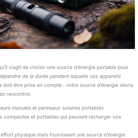
qu’il s’agit de choisir une source d’énergie portable pour
t dépendre de la durée pendant laquelle vos appareils
e
doit être prise en compte : votre source d’énergie devra
iez rencontrer.
ateurs manuels et panneaux solaires portables
s compactes et portables qui peuvent recharger vos
 effort physique mais fournissent une source d’énergie