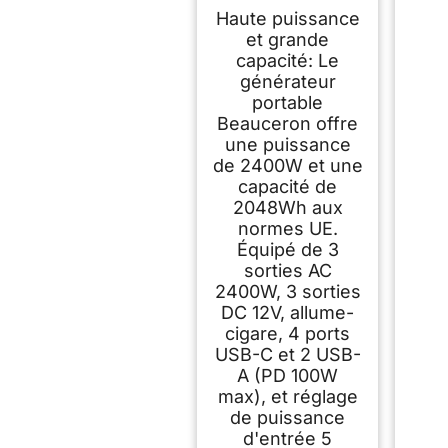
2400W 2048Wh
Haute puissance
Batterie Nomade
et grande
4000 cycles, 13
capacité: Le
Ports, Charge en
1.5h, Garantie de 7
générateur
ans, Silencieux
portable
Station Electrique
Beauceron offre
Portable pour
une puissance
Camping/Voyage/Ja
de 2400W et une
rdin
capacité de
2048Wh aux
normes UE.
Équipé de 3
sorties AC
2400W, 3 sorties
DC 12V, allume-
cigare, 4 ports
USB-C et 2 USB-
A (PD 100W
max), et réglage
de puissance
d'entrée 5