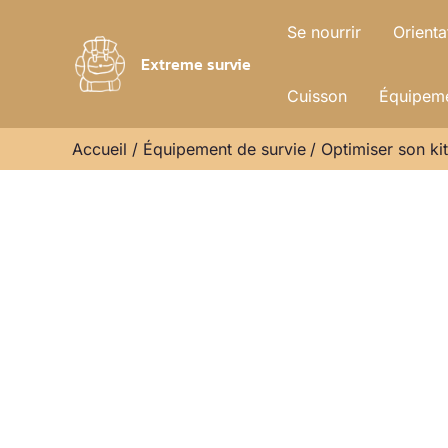
Aller
Se nourrir
Orienta
au
Extreme survie
contenu
Cuisson
Équipeme
Accueil
Équipement de survie
Optimiser son kit