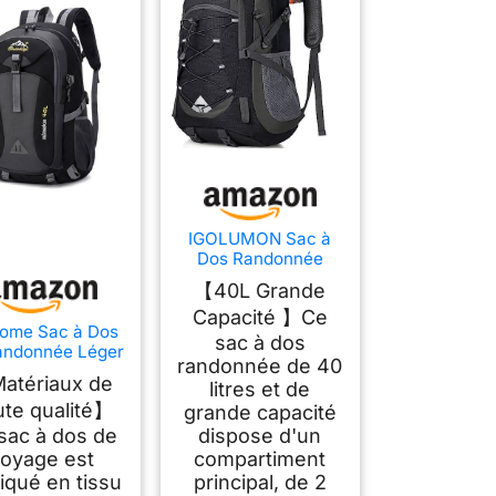
IGOLUMON Sac à
Dos Randonnée
Homme Femme 40L
【40L Grande
Ultraléger Pliable
Capacité 】Ce
Grande Sac à Dos
home Sac à Dos
Voyage Sac à Dos
sac à dos
andonnée Léger
pour Trekking Sport
randonnée de 40
, Sac à Dos de
Camping,Noir
atériaux de
litres et de
ge Trekking en
ute qualité】
lyester pour
grande capacité
mes Hommes,
sac à dos de
dispose d'un
our Sport en
oyage est
compartiment
rieur, Sports de
iqué en tissu
principal, de 2
n Air, Camping,