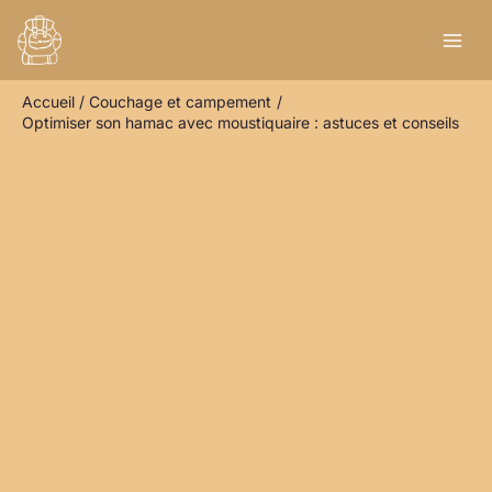
Aller
R
au
e
contenu
c
Accueil
Couchage et campement
h
Optimiser son hamac avec moustiquaire : astuces et conseils
e
r
c
h
e
r