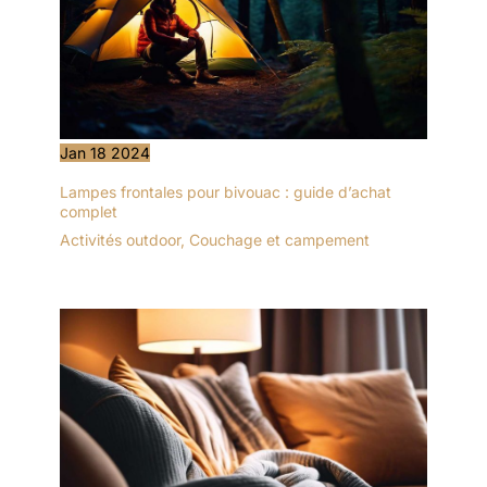
Jan
18
2024
Lampes frontales pour bivouac : guide d’achat
complet
Activités outdoor
,
Couchage et campement