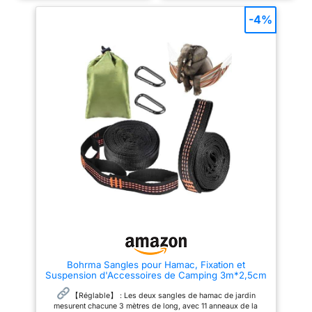
avec le ruban se fixe tout
jusqu'à 300 kg, pour que vos
simplement l'arbre par les les
-4%
loisirs soient confortables et
crochets solides. Le hamac
sûrs.
【Ajustable et
s'attache parfaitement aux
adaptable】Chaque sangle
arbres, au bois ou au métal.
balancoire arbre mesure 2
【Deux Mousquetons a Verrous
mètres de long et 2,5
】：Chaque kit de fixation vient
centimètres de large, avec une
avec une paire additionnelle de
boucle 5+1 (une boucle à une
mousquetons avec clip très
extrémité et cinq à l'autre) pour
solide pour un ancrage ferme et
s'adapter sans effort aux
offrir plus de sécurité. Avec ce
différentes distances entre les
kit, vous n’aurez plus à vous
arbres ou les points d'ancrage.
soucier de la sécurité de vos
enfants lorsqu’ils s’amuseront
【Capacité de charge
sur la balançoire. 【Facile à
supérieure】Le choix de fibres
Ranger et Transporter】：Kit de
de polyester de haute qualité
fixation pour hamac est livré
garantit non seulement la
dans un petit sac de rangement
solidité et la capacité de charge
bien pratique，qui permet de
exceptionnelles de nos hamac
les transporter avec vous si
sangles, mais leur confère
vous partez en pique-nique.
également une excellente
【Convient à Tous Les Types
résistance aux UV, à la
De Balançoires】：Kit de
moisissure et à l'usure. Cela
sangle de l'arbre s'adapte aux
leur permet de conserver une
balançoires d'arbres
stabilité optimale même
Bohrma Sangles pour Hamac, Fixation et
classiques, balançoires de
lorsqu'elles sont constamment
Suspension d'Accessoires de Camping 3m*2,5cm
jardin, balançoires pour tout-
exposées à l'extérieur.
avec 2 Mousquetons et Sac de Transport
petits ou les balançoires de
【Facilité d'utilisation】Pour les
【Réglable】 : Les deux sangles de hamac de jardin
véranda/patio et le hamac à
installer, il suffit d'enrouler une
mesurent chacune 3 mètres de long, avec 11 anneaux de la
camping, le hamac à randonnée
extrémité des sangle hamac