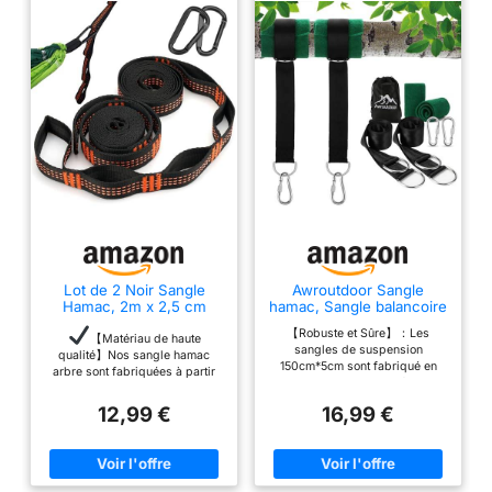
Lot de 2 Noir Sangle
Awroutdoor Sangle
Hamac, 2m x 2,5 cm
hamac, Sangle balancoire
Suspendu Fixation en
Arbre, Fixation de
【Robuste et Sûre】：Les
Polyester
Balançoire pour Hamac
【Matériau de haute
sangles de suspension
pour Arbres 2 x 150 cm
qualité】Nos sangle hamac
150cm*5cm sont fabriqué en
avec D-Ring - Deux
arbre sont fabriquées à partir
nylon de meilleur qualité, assez
Crochets Mousquetons -
de fibres de polyester de
larges et résistantes pour une
Charge Max 500KG
première qualité,
12,99 €
16,99 €
charge maximale de 500 kg.
méticuleusement conçues avec
【Facile à installer】：Vous
une technique de renforcement
pouvez la balançoire dans une
à triple couture qui garantit que
installation minute et sans
chaque sangle peut supporter
difficultés et aucun outil requis.
un poids impressionnant allant