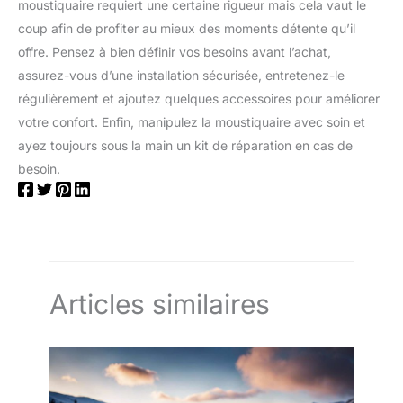
moustiquaire requiert une certaine rigueur mais cela vaut le
extérieure：Ce ruban de réparation moustiquaire est étanche,
résiste à des températures de -20 °C à 70 °C, idéal pour
coup afin de profiter au mieux des moments détente qu’il
réparer les fissures et trous dans les moustiquaires de
fenêtres et portes, les tentes, les filets de piscine et bien plus
offre. Pensez à bien définir vos besoins avant l’achat,
encore Contenu & Service client：Vous recevrez 1 rouleau Gris
assurez-vous d’une installation sécurisée, entretenez-le
de ruban de réparation pour moustiquaire. Notre service client
est à votre écoute – votre satisfaction est notre priorité !
régulièrement et ajoutez quelques accessoires pour améliorer
votre confort. Enfin, manipulez la moustiquaire avec soin et
ayez toujours sous la main un kit de réparation en cas de
besoin.
Articles similaires