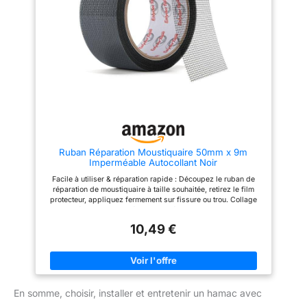
de différentes dimensions.
fibre de verre a une bon
Choisissez facilement la taille
durabilité et preuve à la rouille.
adaptée selon vos besoins pour
Le matériau adhésif PET
une utilisation plus pratique
présente une bon adhérence et
Économisez temps et argent :
preuve aux intempéries, assurer
Inutile de remplacer toute la
la durabilité et la fiabilité de la
réparation moustiquaire, il suffit
réparation [Facile à utiliser] : il
de coller directement sur la
vous suffit d'appliquer le patch
zone abîmée pour réparer
d'écran sur la fenêtre d'écran à
rapidement et facilement,
réparer, de le fixer avec de la
réduisant ainsi
colle PET et de réparer selon
considérablement votre temps
les instructions. Vous pouvez
et vos coûts Remarque : En
rapidement réparer et restaurer
raison des différences de
l'intégrité de la fenêtre de
Ruban Réparation Moustiquaire 50mm x 9m
densité et de texture du
l'écran [Utilisation polyvalente] :
Imperméable Autocollant Noir
maillage, la zone réparée peut
ce kit d'outils de réparation
être légèrement visible, tout en
convient à la plupart des types
Facile à utiliser & réparation rapide : Découpez le ruban de
conservant une bonne
de fenêtres moustiquaires. Qu'il
réparation de moustiquaire à taille souhaitée, retirez le film
transmission de la lumière et en
s'agisse de réparer des
protecteur, appliquez fermement sur fissure ou trou. Collage
empêchant efficacement
fenêtres moustiquaires,
instantané sans outils ! Réparez immédiatement moustiquaires
l’agrandissement des trous
d'installer des drains de fenêtre
de fenêtre, filets anti-insectes, portes de balcon, etc. Ultra-
ou des trous d'eau, ce patch
10,49 €
forte adhérence : Fabriqué en fibre de verre résistante à la
moustiquaire peut répondre à
déchirure et doté d’une colle spéciale ultra-adhésive, ce ruban
vos besoins et assurer la
tient solidement sur les moustiquaires, filets de porte et anti-
propreté et le confort de
moustiques. Grande capacité & Économique：Ce kit de
l'intérieur
réparation moustiquaire mesure 50 mm x 6 m, assez pour de
nombreuses réparations. Plus besoin de remplacer toute la
En somme, choisir, installer et entretenir un hamac avec
moustiquaire : réparez uniquement la partie endommagée –
simple, rapide et économique ! Utilisation intérieure et