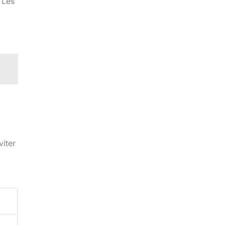
 Les
viter