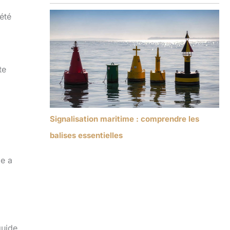
été
te
Signalisation maritime : comprendre les
balises essentielles
le a
quide