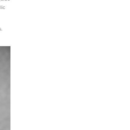
lic
s.