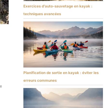
Exercices d’auto-sauvetage en kayak :
techniques avancées
Planification de sortie en kayak : éviter les
erreurs communes
le