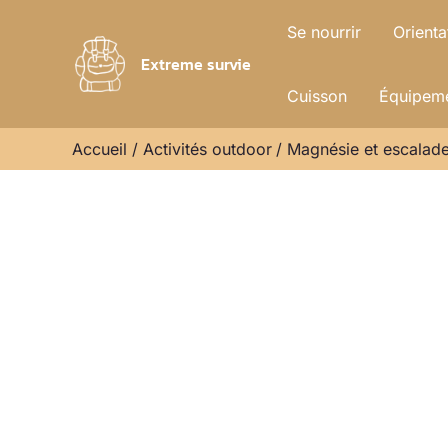
Aller
Se nourrir
Orienta
au
Extreme survie
contenu
Cuisson
Équipeme
Accueil
Activités outdoor
Magnésie et escalade 