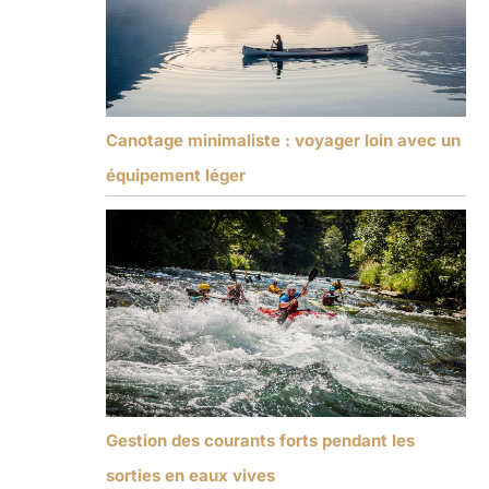
Canotage minimaliste : voyager loin avec un
équipement léger
Gestion des courants forts pendant les
sorties en eaux vives