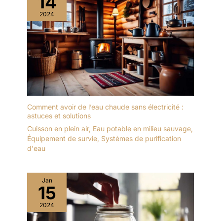
14
2024
Comment avoir de l’eau chaude sans électricité :
astuces et solutions
Cuisson en plein air
,
Eau potable en milieu sauvage
,
Équipement de survie
,
Systèmes de purification
d'eau
Jan
15
2024