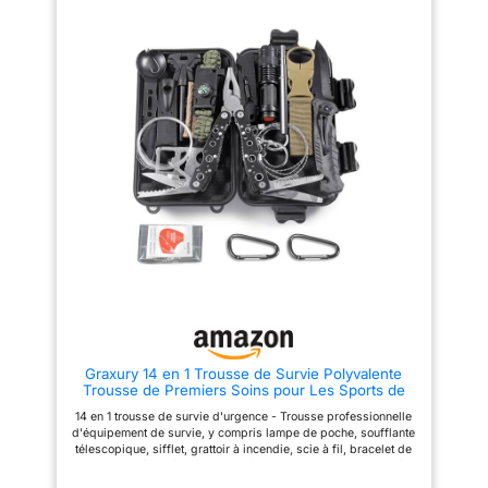
de déterminer si la puissance
papier toilette, d'une poignée
est élevée ou faible.Indicateur
pratique pour un déplacement
de niveau de batterie : vert -
facile. [Facile à nettoyer]Les
100% de niveau de batterie ;
toilettes sont livrées avec un
bleu - 50% de niveau de
seau amovible, ce qui vous
batterie ; rouge - 10% de niveau
permet de les utiliser avec de
de batterie, besoin de charger.
simples sacs poubelles. Vous
L'indication de la température
pouvez donc les emporter
de l'eau s'applique de 32 à
partout sans problème. [Stable]
140°F, l'affichage intelligent de
Fabriquées en PP de haute
la douche de camping vous
qualité, ces toilettes de
permet d'éviter les brûlures.
camping sont écologiques,
solides et stables. [Confortable]
pas de fonction de
Grâce aux bords arrondis, vous
chauffage. 【4 Modes de
pouvez vous asseoir
Douche + 2 Cabines de
confortablement. Ces toilettes
Douche】Nota：Pas de
mobiles sont idéales comme
Fonction de Chauffage.
toilettes temporaires pour le
Appuyez d'abord sur
camping, la randonnée, la
l'interrupteur de la batterie et
marche, le camping-car, le
maintenez-le enfoncé pendant
bateau et les voyages.
plus de 3 secondes pour
démarrer la pompe. La pompe
Graxury 14 en 1 Trousse de Survie Polyvalente
de douche portable est équipée
Trousse de Premiers Soins pour Les Sports de
d'une pomme de douche
Plein Air, Le Camping, l'alpinisme, Les Pierres
réglable et d'une buse de
14 en 1 trousse de survie d'urgence - Trousse professionnelle
Ignifuges (Couteau et Pince)
douche avec 4 modes
d'équipement de survie, y compris lampe de poche, soufflante
sélectionnables. Appuyez sur
télescopique, sifflet, grattoir à incendie, scie à fil, bracelet de
l'interrupteur de la buse de
corde de sécurité, papier multifonctionnel, couteau, pince à
douche pour changer facilement
bouteille d'eau, couverture d'urgence, engin de pêche, pinces