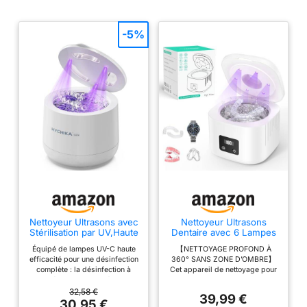
-5%
Nettoyeur Ultrasons avec
Nettoyeur Ultrasons
Stérilisation par UV,Haute
Dentaire avec 6 Lampes
Fréquence 45kHz
UV Stérilisantes, 49 kHz
Équipé de lampes UV-C haute
【NETTOYAGE PROFOND À
Ultrasonic Cleaner,4
340 ml Ultrasonic
efficacité pour une désinfection
360° SANS ZONE D’OMBRE】
Modes,Affichage
Cleaner avec 3 Modes de
complète : la désinfection à
Cet appareil de nettoyage pour
numérique HD,200
Nettoyage pour
360° élimine les bactéries. Le
appareils dentaires nettoyeur
ml,pour Dentaires,
Gouttières de Nuit,
nettoyeur à ultrasons pour
ultrasons est équipé d’une
32,58 €
Appareils de Contention,
Appareils de Contention,
39,99 €
appareils dentaires offre un
technologie ultrasonore haute
30,95 €
Gouttières de Nuit
Prothèses Dentaires