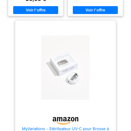
nettoyage exceptionnel, élimine
fréquence de 49 kHz, générant
etc.,Blanc
efficacement les odeurs et offre
des millions de microbulles
un taux de nettoyage plus
nanométriques chaque
complet, jusqu'à 99,9 %, pour
seconde. Grâce à l’effet de
des appareils comme neufs au
cavitation, il dissout facilement
fil du temps. 4 modes de
les salissures tenaces et
nettoyage professionnels
résidus alimentaires logés dans
uniques : réglage par simple
les fines rainures, assure un
pression sur un bouton :
nettoyage intégral à 360° sans
nettoyage par ultrasons : 5 min,
rayer les surfaces des objets
nettoyage en profondeur UVC
【STÉRILISATION ET
360° ... Ⅲ, ultrasons + UVC - 5
ÉLIMINATION DES MAUVAISES
min ; Ⅳ, minuterie de 10 min
ODEURS】Le nettoyeur ultrason
(avec trempage des pastilles)
intègre 6 lampes de
et ultrasons + UVC - 5 min ;
désinfection UV offrant un taux
différents procédés de
de stérilisation allant jusqu’à
nettoyage pour répondre aux
99,9 %. Il élimine efficacement
besoins de vos prothèses
les bactéries adhérentes et les
dentaires, avec pastilles
mauvaises odeurs buccales
nettoyantes (incluses) ou bain
pour conserver une hygiène
de bouche pour un nettoyage
optimale durablement. Convient
optimal. Grande capacité de
aux appareils orthodontiques,
200 ml : cuve intérieure en acier
prothèses dentaires,
inoxydable S30408 de qualité
contentions, protège-dents,
alimentaire, hygiénique et sûre.
bijoux et bracelets de montres
La plupart des appareils
【TROIS MODES DE
buccaux peuvent être
MINUTERIE RÉGLABLES】
entièrement immergés et
Choisissez librement la durée
nettoyés, pour une
de nettoyage selon vos besoins
MyVariations - Stérilisateur UV-C pour Brosse à
désodorisation en profondeur et
: 180 secondes, 300 secondes