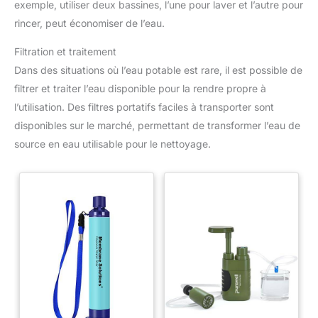
peut résoudre les problèmes de
exemple, utiliser deux bassines, l’une pour laver et l’autre pour
peau après la douche
rincer, peut économiser de l’eau.
【Crochets Multifonctionnels +
Fond Amovible】Le pommeau
de douche portable avec
Filtration et traitement
pompe est équipé de crochets
multifonctionnels qui peuvent
Dans des situations où l’eau potable est rare, il est possible de
être suspendus et attachés au
filtrer et traiter l’eau disponible pour la rendre propre à
mur, libérant complètement vos
mains. Le fond de la pompe de
l’utilisation. Des filtres portatifs faciles à transporter sont
douche est conçu avec des
ventouses, qui peuvent être
disponibles sur le marché, permettant de transformer l’eau de
poussées sous l'eau et
maintenir le seau fermement. Le
source en eau utilisable pour le nettoyage.
fond peut être retiré pour
nettoyer le sable à l'intérieur
【Léger et Portable】Le kit de
camping douche portable est
livré avec un sac organisateur,
facile à transporter et à ranger.
Convient pour la douche
intérieure/extérieure, le
camping, le barbecue, la
randonnée, la plage, les
voyages, le bain des enfants, le
nettoyage des animaux de
compagnie, le lavage de la
voiture et l'arrosage des plantes