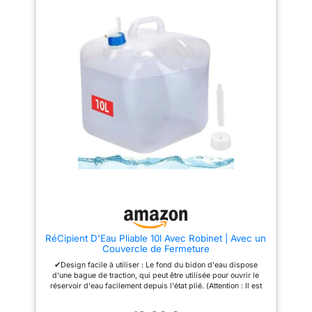
débordement. Facile à utiliser et
avec de la sauce. Boîtes de
à transporter : il suffit d'ouvrir le
rangement en silicone qui
bouchon d'air dans les
passent au micro-ondes, au
récipients de stockage d'eau, et
lave-vaisselle et au congélateur.
l'eau coulera, ce qui permet un
Ensemble de rangement peu
accès rapide à l'eau. La buse
encombrant pour une utilisation
de la carafe d'eau de camping
quotidienne, également idéal
avec robinet peut contrôler la
pour le camping, les voyages,
vitesse du débit d'eau. La taille
le travail et l'école et est
compacte et la poignée facile à
pratique à transporter.
transporter du réservoir d'eau
portable pour le camping le
rendent facile à transporter, et
un bidon d'eau de 3 à 5 gallons
(environ 11 à 19 litres) pour le
camping est la capacité
optimale pour qu'une personne
puisse facilement le retirer et le
charger sur le véhicule pour le
stockage. Facile à nettoyer : les
boîtes de rangement de
camping ont une grande
RéCipient D'Eau Pliable 10l Avec Robinet | Avec un
ouverture, assez pour accueillir
Couvercle de Fermeture
vos bras, vous permettant de
frotter facilement à l'intérieur. La
✔Design facile à utiliser : Le fond du bidon d'eau dispose
grande ouverture des récipients
d'une bague de traction, qui peut être utilisée pour ouvrir le
de stockage d'eau potable est
réservoir d'eau facilement depuis l'état plié. (Attention : Il est
très utile car elle vous permet
interdit de suspendre le contenant d'eau rempli par cette
de remplir facilement à partir de
bague de traction) ✔Grande capacité : Il peut contenir jusqu'à
plusieurs sources. En plus