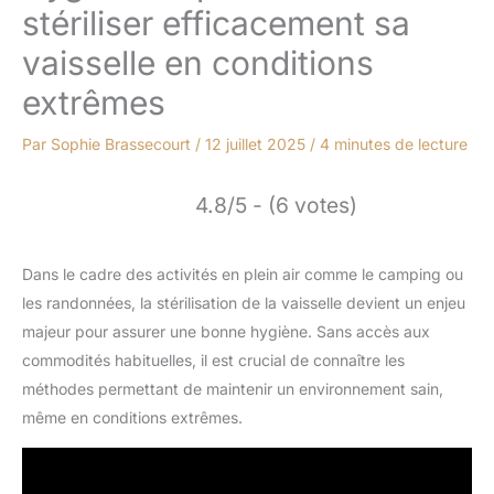
stériliser efficacement sa
vaisselle en conditions
extrêmes
Par
Sophie Brassecourt
/
12 juillet 2025
/
4 minutes de lecture
4.8/5 - (6 votes)
Dans le cadre des activités en plein air comme le camping ou
les randonnées, la stérilisation de la vaisselle devient un enjeu
majeur pour assurer une bonne hygiène. Sans accès aux
commodités habituelles, il est crucial de connaître les
méthodes permettant de maintenir un environnement sain,
même en conditions extrêmes.