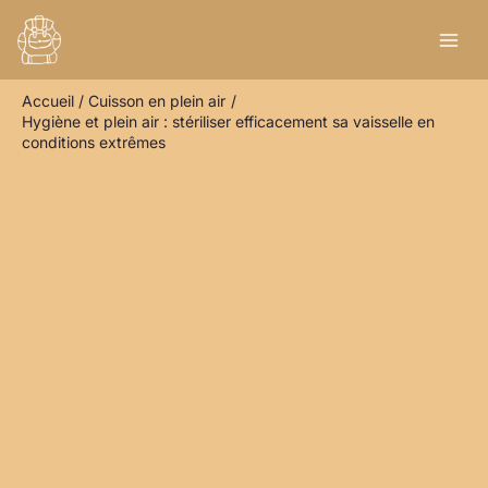
Aller
R
au
e
contenu
c
Accueil
Cuisson en plein air
h
Hygiène et plein air : stériliser efficacement sa vaisselle en
e
conditions extrêmes
r
c
h
e
r