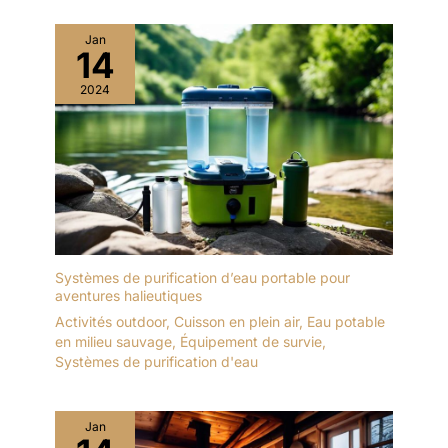
Jan
14
2024
Systèmes de purification d’eau portable pour
aventures halieutiques
Activités outdoor
,
Cuisson en plein air
,
Eau potable
en milieu sauvage
,
Équipement de survie
,
Systèmes de purification d'eau
Jan