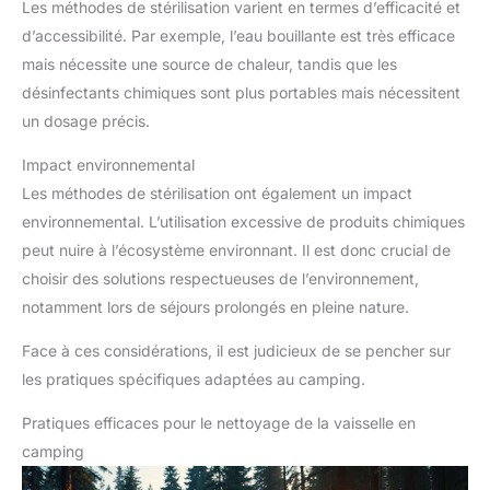
Les méthodes de stérilisation varient en termes d’efficacité et
nettoyage est silencieux et ne
perturbe pas votre travail ni
d’accessibilité. Par exemple, l’eau bouillante est très efficace
votre repos. Ses dimensions de
13,5 × 13,5 × 11 cm lui confèrent
mais nécessite une source de chaleur, tandis que les
un format compact et peu
désinfectants chimiques sont plus portables mais nécessitent
encombrant. C’est un cadeau
attentionné et pratique à offrir
un dosage précis.
aux proches portant un appareil
dentaire, une prothèse ou
attachés à une hygiène
Impact environnemental
rigoureuse
Les méthodes de stérilisation ont également un impact
environnemental. L’utilisation excessive de produits chimiques
peut nuire à l’écosystème environnant. Il est donc crucial de
choisir des solutions respectueuses de l’environnement,
notamment lors de séjours prolongés en pleine nature.
Face à ces considérations, il est judicieux de se pencher sur
les pratiques spécifiques adaptées au camping.
Pratiques efficaces pour le nettoyage de la vaisselle en
camping