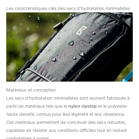
Les caractéristiques clés des sacs d’hydratation minimalistes
Matériaux et conception
Les sacs d’hydratation minimalistes sont souvent fabriqués à
partir de matériaux tels que le
nylon ripstop
et le
polyester
haute densité
, connus pour leur légèreté et leur résistance.
Ces matériaux permettent de concevoir des sacs robustes,
capables de résister aux conditions difficiles tout en restant
confortables à porter.