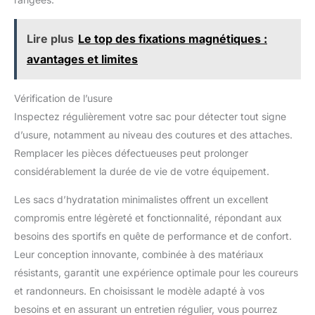
Construction durable : les noyaux en acier inoxydable résistent
à la rouille et à la déformation. Le cadre pliable résiste à la
compression, garantissant une utilisation à long terme pour
tous les besoins de nettoyage des poches à eau
Lire plus
Le top des fixations magnétiques :
avantages et limites
Vérification de l’usure
Inspectez régulièrement votre sac pour détecter tout signe
d’usure, notamment au niveau des coutures et des attaches.
Remplacer les pièces défectueuses peut prolonger
considérablement la durée de vie de votre équipement.
Les sacs d’hydratation minimalistes offrent un excellent
compromis entre légèreté et fonctionnalité, répondant aux
besoins des sportifs en quête de performance et de confort.
Leur conception innovante, combinée à des matériaux
résistants, garantit une expérience optimale pour les coureurs
et randonneurs. En choisissant le modèle adapté à vos
besoins et en assurant un entretien régulier, vous pourrez