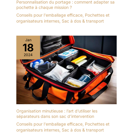
Personnalisation du portage : comment adapter sa
pochette à chaque mission ?
Conseils pour l'emballage efficace
,
Pochettes et
organisateurs internes
,
Sac à dos & transport
Jan
18
2024
Organisation minutieuse : l’art d’utiliser les
séparateurs dans son sac d’intervention
Conseils pour l'emballage efficace
,
Pochettes et
organisateurs internes
,
Sac à dos & transport