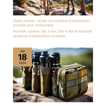
Guide d’achat : choisir son système d’hydratation
portable pour randonnées
Activités outdoor
,
Sac à dos
,
Sac à dos & transport
,
Systèmes d'hydratation portables
Jan
18
2024