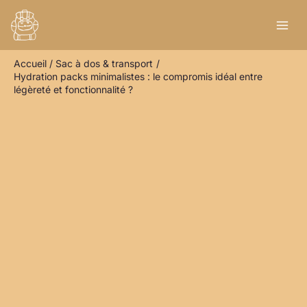
Aller
R
au
e
contenu
c
Accueil
Sac à dos & transport
h
Hydration packs minimalistes : le compromis idéal entre
e
légèreté et fonctionnalité ?
r
c
h
e
r