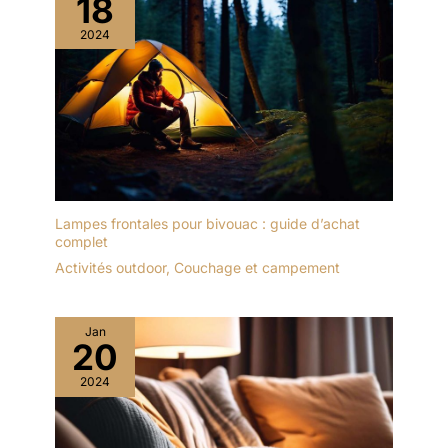
18
2024
Lampes frontales pour bivouac : guide d’achat
complet
Activités outdoor
,
Couchage et campement
Jan
20
2024