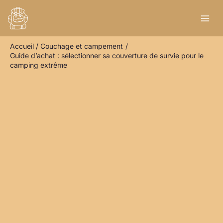
Aller
R
au
e
contenu
c
Accueil
Couchage et campement
h
Guide d’achat : sélectionner sa couverture de survie pour le
e
camping extrême
r
c
h
e
r