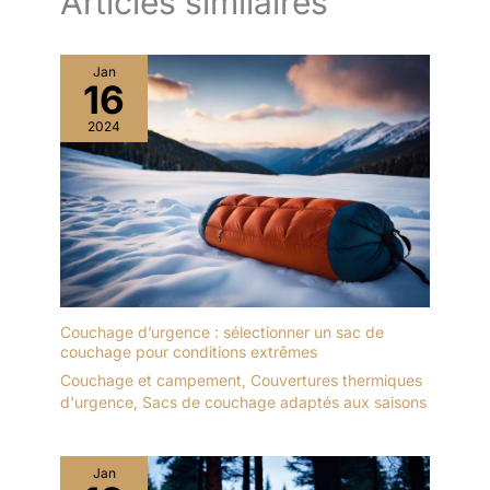
Articles similaires
Jan
16
2024
Couchage d’urgence : sélectionner un sac de
couchage pour conditions extrêmes
Couchage et campement
,
Couvertures thermiques
d'urgence
,
Sacs de couchage adaptés aux saisons
Jan