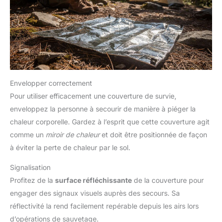
Envelopper correctement
Pour utiliser efficacement une couverture de survie,
enveloppez la personne à secourir de manière à piéger la
chaleur corporelle. Gardez à l’esprit que cette couverture agit
comme un
miroir de chaleur
et doit être positionnée de façon
à éviter la perte de chaleur par le sol.
Signalisation
Profitez de la
surface réfléchissante
de la couverture pour
engager des signaux visuels auprès des secours. Sa
réflectivité la rend facilement repérable depuis les airs lors
d’opérations de sauvetage.