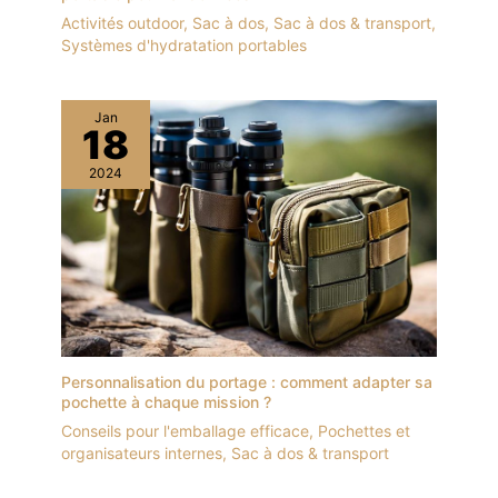
Activités outdoor
,
Sac à dos
,
Sac à dos & transport
,
Systèmes d'hydratation portables
Jan
18
2024
Personnalisation du portage : comment adapter sa
pochette à chaque mission ?
Conseils pour l'emballage efficace
,
Pochettes et
organisateurs internes
,
Sac à dos & transport