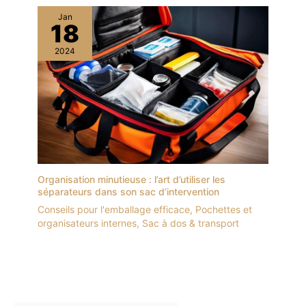
Jan
18
2024
Organisation minutieuse : l’art d’utiliser les
séparateurs dans son sac d’intervention
Conseils pour l'emballage efficace
,
Pochettes et
organisateurs internes
,
Sac à dos & transport