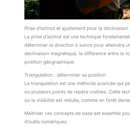
Prise d’azimut et ajustement pour la déclinaiso
La prise d’azimut est une technique fondamental
déterminer la direction à suivre pour atteindre un
déclinaison magnétique, la différence entre le n
position géographique.
Triangulation : déterminer sa position
La triangulation est une méthode avancée qui pe
ou plusieurs points de repère visibles. Cette te
où la visibilité est réduite, comme en forêt den
Maîtriser ces concepts de base est essentiel pou
d’outils numériques.