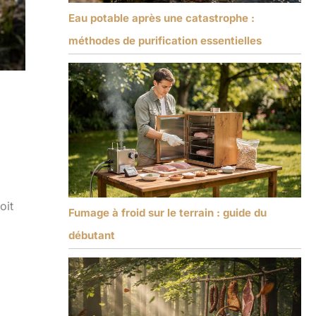
Eau potable après une catastrophe :
méthodes de purification essentielles
oit
Fumage à froid sur le terrain : guide du
débutant