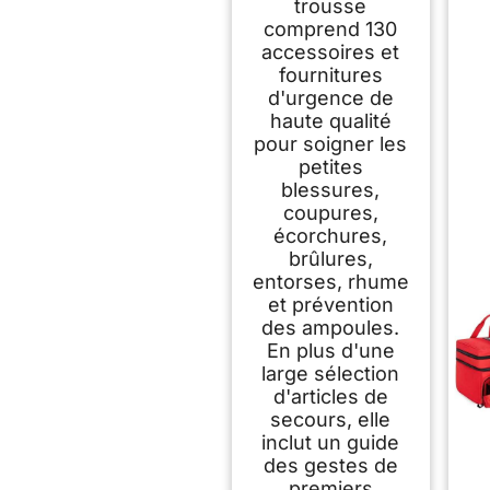
trousse
le Camping, la
comprend 130
Randonnée (Noir)
accessoires et
fournitures
d'urgence de
haute qualité
pour soigner les
petites
blessures,
coupures,
écorchures,
brûlures,
entorses, rhume
et prévention
des ampoules.
En plus d'une
large sélection
d'articles de
secours, elle
inclut un guide
des gestes de
premiers