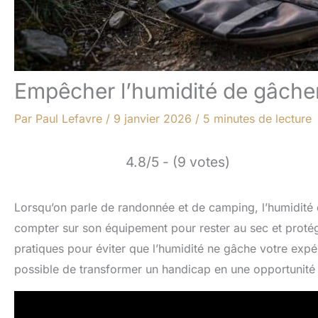
Empêcher l’humidité de gâcher
Par
Paul Lefavre
/
9 janvier 2026
/
5 minutes de lecture
4.8/5 - (9 votes)
Lorsqu’on parle de randonnée et de camping, l’humidité e
compter sur son équipement pour rester au sec et protége
pratiques pour éviter que l’humidité ne gâche votre expér
possible de transformer un handicap en une opportunité 