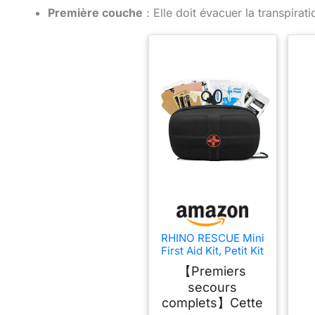
Première couche
: Elle doit évacuer la transpirat
RHINO RESCUE Mini
First Aid Kit, Petit Kit
D'urgence Portable
【Premiers
et étanche pour le
secours
Voyage, la Maison,
la Voiture, la
complets】Cette
Chambre à Coucher,