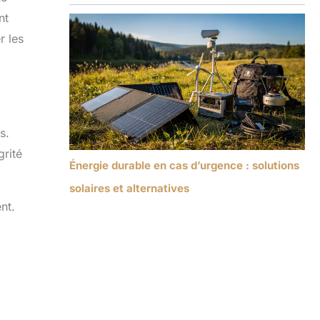
nt
r les
s.
grité
Énergie durable en cas d’urgence : solutions
solaires et alternatives
nt.