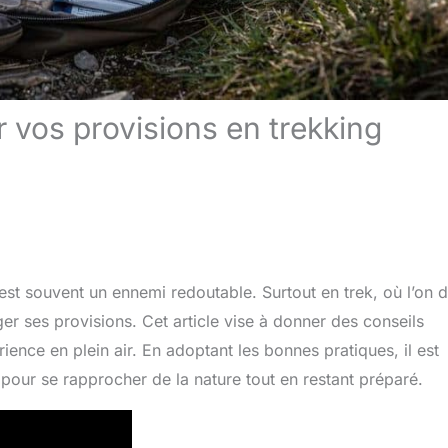
 vos provisions en trekking
st souvent un ennemi redoutable. Surtout en trek, où l’on d
r ses provisions. Cet article vise à donner des conseils
ience en plein air. En adoptant les bonnes pratiques, il est
pour se rapprocher de la nature tout en restant préparé.