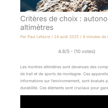
Critères de choix : autono
altimètres
Par
Paul Lefavre
/
24 août 2025
/
4 minutes de 
4.8/5 - (10 votes)
Les montres altimètres sont devenues des comp
de trail et de sports de montagne. Ces appareils,
informations sur l’environnement, sont évalués pr
durabilité. Ces éléments sont cruciaux pour gara