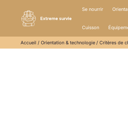
Aller
Se nourrir
Orienta
au
Extreme survie
contenu
Cuisson
Équipeme
Accueil
Orientation & technologie
Critères de c