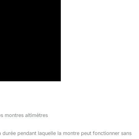
s montres altimètres
a durée pendant laquelle la montre peut fonctionner sans