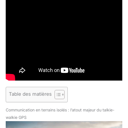
Table des matières
Communication en terrains isolés : l’atout majeur du talkie-
walkie GPS