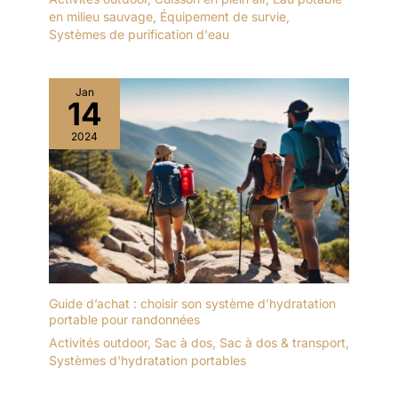
en milieu sauvage
,
Équipement de survie
,
Systèmes de purification d'eau
Jan
14
2024
Guide d’achat : choisir son système d’hydratation
portable pour randonnées
Activités outdoor
,
Sac à dos
,
Sac à dos & transport
,
Systèmes d'hydratation portables