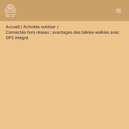
Aller
R
au
e
contenu
c
Accueil
Activités outdoor
h
Connectés hors réseau : avantages des talkies-walkies avec
e
GPS intégré
r
c
h
e
r