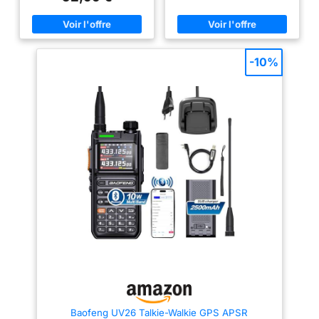
de fréquence à une touche, 4
de fréquence à un bouton, 4 une
Groupe
Microphones Haut-
une batterie de 2500 mAh avec
batterie de 2500 mAh avec
parleurs (Lot de 2)
chargement USB-C, 5 une
chargement USB-C, 5 une
puissance de sortie de 10 W et
puissance de sortie de 10 W et
6 un écran couleur plus grand
6 un écran couleur plus grand
de 1,77 pouces pour une
de 1,77 pouces pour une
-10%
meilleure lisibilité Fonctionnalité
meilleure lisibilité Fonctionnalité
GPS : Utilisez le GPS pour
GPS : utilisez le GPS pour
consulter et partager votre
consulter et partager votre
position, demander la position
position, demander la position
de vos coéquipiers et accéder à
de vos coéquipiers et accéder à
des données détaillées comme
des données détaillées telles
la longitude, la latitude et
que la longitude, la latitude et
l'altitude. La carte radar
l'altitude. La carte radar
intégrée vous permet de suivre
intégrée vous permet de suivre
votre direction et les distances
votre direction et les distances
avec vos compagnons
avec les autres aventuriers,
d'aventure, améliorant ainsi
améliorant ainsi votre sécurité
votre sécurité lors d'activités de
lors d'activités de plein air
plein air comme la randonnée et
comme la randonnée et le
le camping Batterie longue
camping Batterie longue durée :
durée : équipée d'une batterie
équipée d'une batterie lithium-
lithium-ion rechargeable de 2
ion rechargeable de 2500 mAh
500 mAh et d'une charge de
et d'une charge de type C pour
type C pour une recharge plus
une charge plus rapide et plus
rapide et plus pratique,
pratique, de sorte que votre
garantissant que votre radio
radio reste opérationnelle
reste opérationnelle pendant de
pendant de longues périodes
longues périodes sans soucis
sans soucis de batterie 640
Baofeng UV26 Talkie-Walkie GPS APSR
de batterie 640 canaux, 10
canaux, 10 zones : gérez