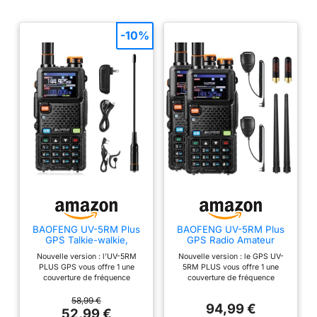
-10%
BAOFENG UV-5RM Plus
BAOFENG UV-5RM Plus
GPS Talkie-walkie,
GPS Radio Amateur
Amateur Radio
Portable 10W, Talkie-
Nouvelle version : l'UV-5RM
Nouvelle version : le GPS UV-
bidirectionnelle Longue
walkie Double Bande
PLUS GPS vous offre 1 une
5RM PLUS vous offre 1 une
portée 10 W, 1,77" écran
Longue portée,
couverture de fréquence
couverture de fréquence
Couleur, Batterie 2500
récepteur VHF UHF
étendue, y compris les bandes
étendue, y compris les bandes
mAh, 640 canaux, 10
Airband, Batterie
Airband et FM, 2 une
Airband et FM, 2 une
58,99 €
Zones, pour L'Aventure et
2500mAh, Port USB-C,
94,99 €
fonctionnalité GPS, 3 une copie
fonctionnalité GPS, 3 une copie
52,99 €
Les Conversations de
640 canaux,