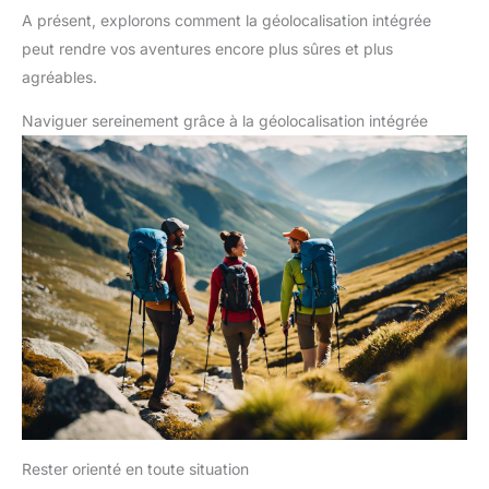
construction et la recherche sur le terrain. Avec une
A présent, explorons comment la géolocalisation intégrée
communication efficace et une batterie à longue durée de vie, il
garantit des connexions stables dans n'importe quel
peut rendre vos aventures encore plus sûres et plus
environnement
agréables.
Naviguer sereinement grâce à la géolocalisation intégrée
Rester orienté en toute situation