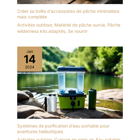
Créer sa boîte d’accessoires de pêche minimaliste
mais complète
Activités outdoor
,
Matériel de pêche survie
,
Pêche
wilderness kits adaptés
,
Se nourrir
Jan
14
2024
Systèmes de purification d’eau portable pour
aventures halieutiques
Activités outdoor
,
Cuisson en plein air
,
Eau potable