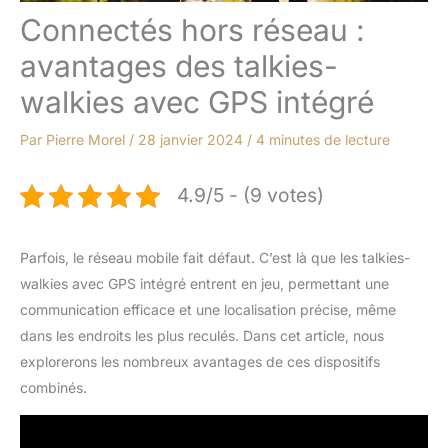
Connectés hors réseau :
avantages des talkies-
walkies avec GPS intégré
Par
Pierre Morel
/
28 janvier 2024
/
4 minutes de lecture
4.9/5 - (9 votes)
Parfois, le réseau mobile fait défaut. C’est là que les talkies-
walkies avec GPS intégré entrent en jeu, permettant une
communication efficace et une localisation précise, même
dans les endroits les plus reculés. Dans cet article, nous
explorerons les nombreux avantages de ces dispositifs
combinés.