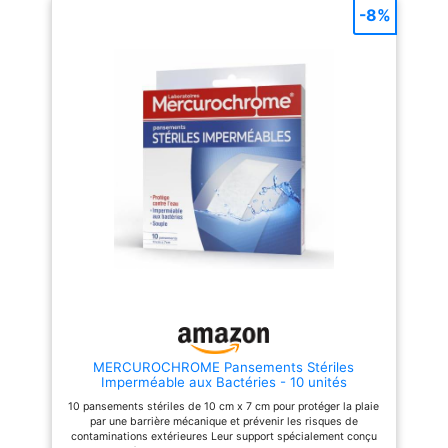
pouvoir adhésif très élevé et
-8%
une étanchéité parfaite, tout en
laissant respirer la peau.
FORMAT PREDECOUPE : Les
pansements adhésifs et
résistants à l'eau Hansaplast
Aqua Protect sont prédécoupés
et emballés individuellement
pour concilier praticité, facilité
de transport et hygiène
optimale. NETTOYER,
PROTEGER, CICATRISER :
Nettoyez la plaie avec le spray
antiseptique Hansaplast, puis
séchez la peau avec une
compresse stérile. Appliquez un
pansement de la taille adaptée
à la plaie, sans l'étirer pour
favoriser une adhérence
optimale. DES PRODUITS
FIABLES POUR LES BOBOS DU
QUOTIDIEN : Depuis plus de
100 ans, Hansaplast propose
des pansements et des
MERCUROCHROME Pansements Stériles
solutions antiseptiques
Imperméable aux Bactéries - 10 unités
efficaces et pratiques pour
prendre soin de vos plaies du
10 pansements stériles de 10 cm x 7 cm pour protéger la plaie
quotidien et favoriser leur
par une barrière mécanique et prévenir les risques de
cicatrisation.
contaminations extérieures Leur support spécialement conçu