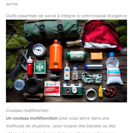
chirurgicaux. S’étire jusqu’à 2,2 fois sans perdre d’adhérence
survie.
【Applications polyvalentes】-Multifonctionnel pour les
bandages sportifs (genoux, poignets, chevilles), Vet Wrap,
ruban adhésif de tatouage, outil antidérapant pour raquettes et
Outils essentiels de survie à intégrer à votre trousse d’urgence
premiers secours. Durable et résistant à l’eau pour une
utilisation à l’intérieur et à l’extérieur 【Déchirer à la main】-
Déchirez facilement l’emballage médical à la longueur
souhaitée sans outils, ce qui permet de gagner du temps et
d’être pratique en cas d’urgence ou en déplacement
Couteau multifonction
Un couteau multifonction
peut vous servir dans une
multitude de situations : pour couper des bandes ou des