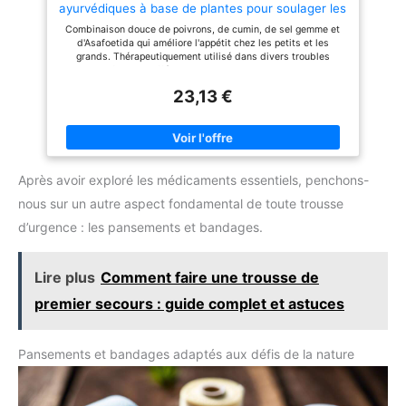
ayurvédiques à base de plantes pour soulager les
intestinale lorsqu'elle dégrade
intestinale lorsqu'elle dégrade
troubles digestifs 50 g
les aliments. Les gaz
les aliments. Les gaz
Combinaison douce de poivrons, de cumin, de sel gemme et
s'évacuent naturellement mais
s'évacuent naturellement mais
d'Asafoetida qui améliore l'appétit chez les petits et les
s'ils s’accumulent trop, ils
s'ils s’accumulent trop, ils
grands. Thérapeutiquement utilisé dans divers troubles
peuvent provoquer des
peuvent provoquer des
digestifs avec différents adjuvants comme le ghee, le
inconforts : ballonnements,
inconforts : ballonnements,
babeurre et le miel. Efficacité prouvée dans le syndrome de
lourdeurs et flatulences
lourdeurs et flatulences
23,13 €
malabsorption.
excessives. L’INSTITUT
excessives. L’INSTITUT
BLANCHE BRESSON : Avec 20
BLANCHE BRESSON : Avec 20
ans de savoir-faire, Blanche
ans de savoir-faire, Blanche
Bresson combine tradition et
Bresson combine tradition et
naturalité dans des
naturalité dans des
compléments alimentaires
compléments alimentaires
Après avoir exploré les médicaments essentiels, penchons-
conçus pour répondre à vos
conçus pour répondre à vos
besoins, en accord avec des
besoins, en accord avec des
nous sur un autre aspect fondamental de toute trousse
valeurs de qualité, confiance et
valeurs de qualité, confiance et
d’urgence : les pansements et bandages.
simplicité.
simplicité.
Lire plus
Comment faire une trousse de
premier secours : guide complet et astuces
Pansements et bandages adaptés aux défis de la nature