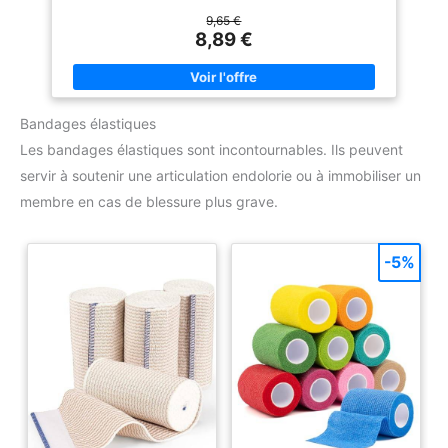
pour protéger les plaies contre l’eau, permet la prise de
douches ou de bains Adhésif sur les quatre côtés Compresse
9,65 €
intégrée recouverte d’un voile anti-adhérent, pour un retrait
8,89 €
indolore Pansement destiné au recouvrement de tout type de
plaies superficielles ou de site d’insertion de dispositifs
médicaux
Bandages élastiques
Les bandages élastiques sont incontournables. Ils peuvent
servir à soutenir une articulation endolorie ou à immobiliser un
membre en cas de blessure plus grave.
-5%