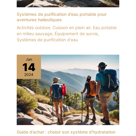
Systèmes de purification d’eau portable pour
aventures halieutiques
Activités outdoor
,
Cuisson en plein air
,
Eau potable
en milieu sauvage
,
Équipement de survie
,
Systèmes de purification d'eau
Jan
14
2024
Guide d’achat : choisir son système d’hydratation