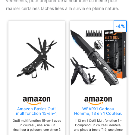
vêtements, pour préparer de la nourriture ou même pour
réaliser certaines tâches liées à la survie en pleine nature.
-4%
Amazon Basics Outil
WEARXI Cadeau
multifonction 15-en-1,
Homme, 13 en 1 Couteau
couteau de poche avec
de Survie Pliant
Outil multifonction 15-en-1 avec
[ 13 en 1 Outil Multifonction ] –
étui, Noir
Multifonction
un couteau, une scie, un
Comprend un couteau dentelé,
écailleur à poisson, une pince à
une pince à bec effilé, une pince
hameçon, des ciseaux, un
à fil, une pince ordinaire, un