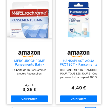
MERCUROCHROME
HANSAPLAST AQUA
Pansements Bain -
PROTECT - Pansements
Résistant à l'eau, Ultra-
100% Waterproof Aqua
La boîte de 16 Sans arômes
DES PANSEMENTS ETANCHES
Fin - 16 unités
Protect - 100%
ajoutés Accessoires
POUR TOUS LES JOURS : Ces
Résistants à l'Eau - Pour
pansements Hansaplast 100 %
Toutes Sortes De Petites
waterproof sont conçus pour
Plaies - Pouvoir Adhésif
couvrir et protéger contre la
4,75 €
Très Elevé - 40
4,49 €
saleté et les bactéries les
3,35 €
Pansements
plaies mineures, même sous la
Prédécoupés
douche ou lors du lavage de
mains. CONCEPTION HAUTE
QUALITE : Ces pansements
enfants et adultes offrent un