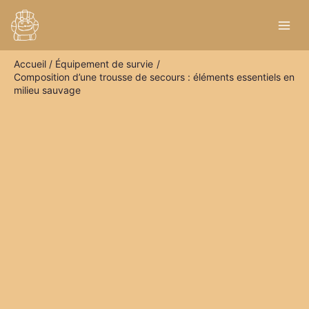
Aller
R
au
e
contenu
c
Accueil
Équipement de survie
h
Composition d’une trousse de secours : éléments essentiels en
e
milieu sauvage
r
c
h
e
r