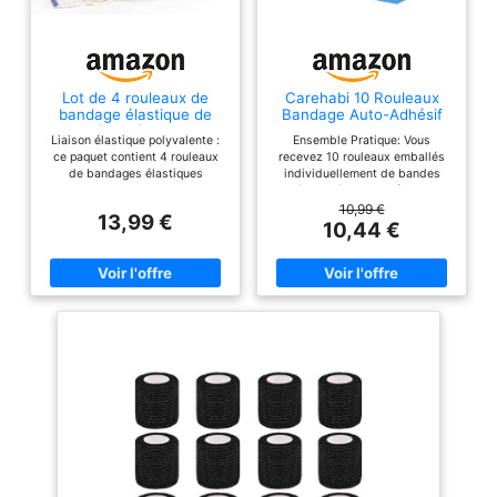
Lot de 4 rouleaux de
Carehabi 10 Rouleaux
bandage élastique de
Bandage Auto-Adhésif
qualité supérieure（10
pour Animaux, 7,5cm x
Liaison élastique polyvalente :
Ensemble Pratique: Vous
cm）
4,5m
ce paquet contient 4 rouleaux
recevez 10 rouleaux emballés
de bandages élastiques
individuellement de bandes
parfaits pour soutenir les
cohésives élastiques (4,5 m de
articulations telles que le
longueur x 7,5 cm de largeur),
10,99 €
13,99 €
poignet, la cheville et le genou
faciles à ranger et à transporter.
10,44 €
pendant le sport ou l'exercice
Matériau de Qualité: Fabriqué
physique. Respirant et doux
en tissu non tissé léger,
pour la peau : notre bandage de
respirant et sans latex. Le
gaze est fabriqué en coton de
matériau doux et extensible
qualité supérieure qui évacue
assure une bonne circulation de
l'humidité et donne ainsi une
l'air et un excellent confort pour
sensation agréable sur la peau
vos animaux de compagnie.
et empêche l'accumulation de
Auto-Adhésif & Solide: La
chaleur. Il est doux pour la peau
bande adhère uniquement sur
et ne provoque pas d'irritation.
elle-même et ne colle ni aux
Durable et robuste : avec une
poils ni à la peau. Elle reste bien
construction durable qui n'est
en place face au mouvement et
pas facile à endommager, ce
à l'humidité, tout en s'enlevant
rouleau de compression garantit
facilement sans douleur.
durabilité et fiabilité pour vos
Respirant et Confortable: Très
besoins d'entraînement et de
pratique pour une utilisation