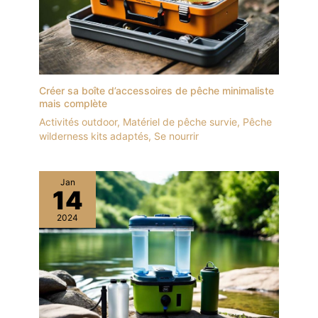
Créer sa boîte d’accessoires de pêche minimaliste
mais complète
Activités outdoor
,
Matériel de pêche survie
,
Pêche
wilderness kits adaptés
,
Se nourrir
Jan
14
2024