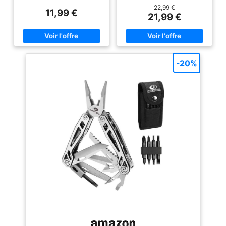
décapsuleur, un tournevis plat,
décapsuleur, un ouvre-boîte, un
22,99 €
11,99 €
un tournevis cruciforme, un
tournevis plat et 10 embouts
21,99 €
brise-glace, une lime en métal,
interchangeables. Que vous
un cure-ongles, une aiguille, un
fassiez de la randonnée, du
tire-bouchon et un porte-clés
camping ou du bricolage, l’outil
Outils en acier inoxydable
pliant WEARXI est un
durables et robustes : Fabriqué
compagnon polyvalent idéal
en acier inoxydable fiable et
pour de nombreuses situations
-20%
longue durée avec finition noire
du quotidien. C’est aussi un
oxydée durable et manche en
excellent cadeau fête des pères
aluminium Idéal pour une
original ou cadeau pour papa [
utilisation dans de multiples
Haute Qualité Cadeau Hommes
endroits : Idéal pour la
] – L’outil multifonction WEARXI
randonnée, les voyages en sac
est fabriqué en acier
à dos, le camping, la pêche et
inoxydable de haute qualité,
autres activités d’extérieur,
solide, durable et résistant à la
ainsi que pour la survie, les
corrosion. Livré dans un bel
urgences ou pour une utilisation
emballage cadeau, il constitue
polyvalente Facile à emporter :
le choix parfait pour papa, père
Dimensions : 8.9 x 3.05 x 1.8
et amis à l’occasion d’un
cm. Livré dans un étui en nylon
anniversaire, de la Saint-
doté d’une boucle de ceinture
Valentin, de la fête des pères ou
pour un transport mains libres
de Noël [ Portable et Pliable ]
— Grâce à son design pliable et
à l’étui en nylon fourni, ce
couteau pliant économise
beaucoup d’espace et peut être
facilement transporté partout.
Ce petit couteau pliant mesure
19 cm de longueur totale (7,7