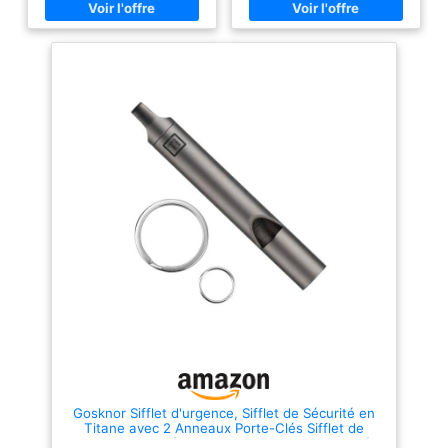
activités outdoor. Acier
durable, vous offrant une
inoxydable robuste et durable
tranquillité d'esprit pour de
Fabriqué en acier inoxydable
nombreuses aventures à venir.
résistant, ce sifflet d’urgence
【120 décibels】Atteignant
est conçu pour une utilisation
plus de 120 décibels, notre
régulière en extérieur. Il
sifflet survie puissant garantit
supporte mieux l’humidité, la
une portée sonore maximale,
pluie légère et l’usure
essentiel pour signaler votre
quotidienne que les sifflets en
présence en cas d'urgence, que
plastique ordinaires. Toujours à
ce soit lors de randonnées, de
portée de main avec porte-clés
camping le sifflet pour les
Chaque sifflet est équipé d’un
sports de plein air, le dressage
anneau porte-clés, facile à fixer
de chiens, l'arbitrage et plus
sur un trousseau de clés, un
encore. 【Fiabilité】Conçu
sac à dos, une ceinture, une
comme un sifflet de secours
laisse de chien ou un kit de
d'urgence, notre produit est
secours. Compact et léger, il ne
étanche, flottant et équipé d'une
prend presque pas de place. Lot
lanière réfléchissante réglable,
de 2 pour famille, couple ou
assurant une utilisation
secours Le lot contient 2
sécurisée et efficace dans
sifflets de signalisation, idéal
toutes les conditions, que ce
pour garder un sifflet sur soi et
soit sur terre ou sur l'eau.
un autre dans la voiture, le sac,
【Praticité】Que vous soyez un
le bateau ou le matériel de
randonneur, un aventurier
camping. Convient aux familles,
aquatique ou un amateur de
couples, randonneurs et
sports de plein air, notre sifflet
groupes outdoor. Polyvalent
secours randonnée est l'outil
Gosknor Sifflet d'urgence, Sifflet de Sécurité en
pour sécurité, outdoor et chien
essentiel à avoir. Portatif, léger
Titane avec 2 Anneaux Porte-Clés Sifflet de
Idéal comme sifflet de
et équipé d'un clip pratique, il se
Survie pour l'Extérieur Le Camping la Randonnée
randonnée, sifflet de camping,
porte facilement autour du cou