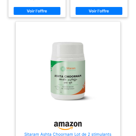
charbon plus efficace. De
charbon plus efficace. De
nombreux petits pores sont
nombreux petits pores sont
fabriqués : ce sont eux qui vont
fabriqués : ce sont eux qui vont
aider à la séquestration des gaz
aider à la séquestration des gaz
intestinaux et apporter un
intestinaux et apporter un
confort digestif. Le charbon
confort digestif. Le charbon
sélectionné est un charbon issu
sélectionné est un charbon issu
de bois provenant de forêts
de bois provenant de forêts
françaises éco-gérées et
françaises éco-gérées et
certifiées PEFC. UNE
certifiées PEFC. UNE
MICROPOROSITE TRES
MICROPOROSITE TRES
DEVELOPPEE : parfaitement
DEVELOPPEE : parfaitement
adaptée à la séquestration des
adaptée à la séquestration des
gaz intestinaux QUAND
gaz intestinaux QUAND
L'UTILISER ? Le charbon est
L'UTILISER ? Le charbon est
utile en cas de troubles
utile en cas de troubles
digestifs légers. Il aide à
digestifs légers. Il aide à
réduire l'excès de flatulences
réduire l'excès de flatulences
après le repas. Ainsi, il est idéal
après le repas. Ainsi, il est idéal
pour limiter les sensations de
pour limiter les sensations de
ballonnements et lourdeurs
ballonnements et lourdeurs
abdominales. L'effet bénéfique
abdominales. L'effet bénéfique
est obtenu par la consommation
est obtenu par la consommation
de 1 g au moins 30 minutes
de 1 g au moins 30 minutes
avant le repas et de 1 g juste
avant le repas et de 1 g juste
après LE SAVIEZ-VOUS ? Les
après LE SAVIEZ-VOUS ? Les
flatulences sont des gaz qui
flatulences sont des gaz qui
s'accumulent dans le tube
s'accumulent dans le tube
digestif. Ils sont produits par
digestif. Ils sont produits par
Sitaram Ashta Choornam Lot de 2 stimulants
l'air "avalé" et par la flore
l'air "avalé" et par la flore