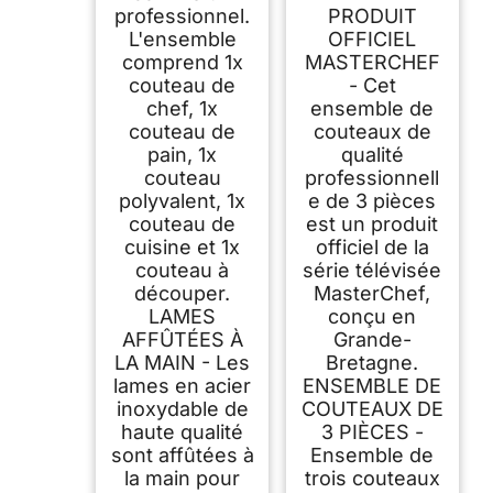
Couteaux compris
professionnel.
PRODUIT
Couteau d'office,
Couteau Universel
L'ensemble
OFFICIEL
et Couteau de Chef,
comprend 1x
MASTERCHEF
Acier Inoxydable,
couteau de
- Cet
Revêtement
Antiadhésif, Manche
chef, 1x
ensemble de
Ergonomique
couteau de
couteaux de
pain, 1x
qualité
couteau
professionnell
polyvalent, 1x
e de 3 pièces
couteau de
est un produit
cuisine et 1x
officiel de la
couteau à
série télévisée
découper.
MasterChef,
LAMES
conçu en
AFFÛTÉES À
Grande-
LA MAIN - Les
Bretagne.
lames en acier
ENSEMBLE DE
inoxydable de
COUTEAUX DE
haute qualité
3 PIÈCES -
sont affûtées à
Ensemble de
la main pour
trois couteaux