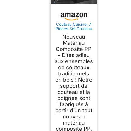
Couteau Cuisine, 7
Pièces Set Couteau
Cuisine Tranchant
Nouveau
avec Bloc, Lames
en Acier Iinoxydable
Matériau
de Haute Qualité et
Composite PP
Manches
- Dites adieu
Ergonomiques, Set
de Couteaux de
aux ensembles
Cuisine pour Usage
de couteaux
Domicile（Non-
bois）
traditionnels
en bois ! Notre
support de
couteau et la
poignée sont
fabriqués à
partir d'un tout
nouveau
matériau
composite PP.