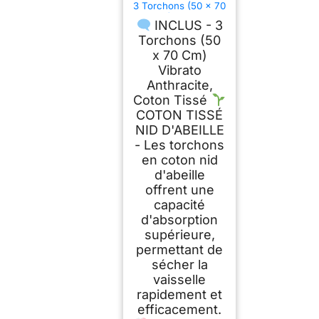
3 Torchons (50 x 70
cm) Vibrato
INCLUS - 3
Anthracite, Coton
Tissé Nid d'abeille
Torchons (50
x 70 Cm)
Vibrato
Anthracite,
Coton Tissé
COTON TISSÉ
NID D'ABEILLE
- Les torchons
en coton nid
d'abeille
offrent une
capacité
d'absorption
supérieure,
permettant de
sécher la
vaisselle
rapidement et
efficacement.