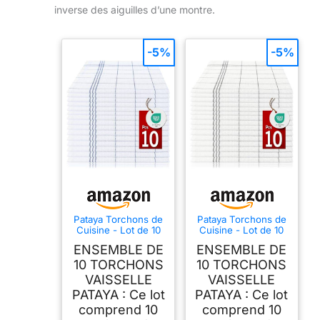
inverse des aiguilles d’une montre.
-5%
-5%
Pataya Torchons de
Pataya Torchons de
Cuisine - Lot de 10
Cuisine - Lot de 10
Bleu 100% Coton
Anthracite 100%
ENSEMBLE DE
ENSEMBLE DE
Torchon Vaisselle
Coton Torchon
Professionnel
Vaisselle
10 TORCHONS
10 TORCHONS
50x70 cm qualité
Professionnel
VAISSELLE
VAISSELLE
Certifié Oeko-TEX
50x70 cm qualité
PATAYA : Ce lot
PATAYA : Ce lot
Super Absorbant
Certifié Oeko-TEX
Super Absorbant
comprend 10
comprend 10