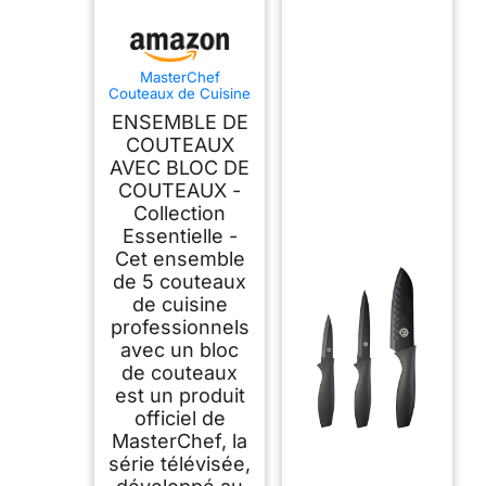
MasterChef
Couteaux de Cuisine
avec Bloc, Contient :
ENSEMBLE DE
Couteau d'Office
Universel, Couteau à
COUTEAUX
Viande et Pain,
AVEC BLOC DE
Couteau de Chef,
COUTEAUX -
Acier Inoxydable,
Manche
Collection
Ergonomique, Noir,
Essentielle -
Toucher Doux
Cet ensemble
de 5 couteaux
de cuisine
professionnels
avec un bloc
de couteaux
est un produit
officiel de
MasterChef, la
série télévisée,