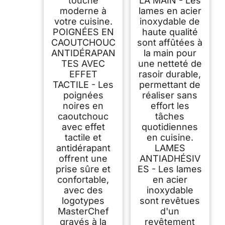
touche
LA MAIN - Les
moderne à
lames en acier
votre cuisine.
inoxydable de
POIGNÉES EN
haute qualité
CAOUTCHOUC
sont affûtées à
ANTIDÉRAPAN
la main pour
TES AVEC
une netteté de
EFFET
rasoir durable,
TACTILE - Les
permettant de
poignées
réaliser sans
noires en
effort les
caoutchouc
tâches
avec effet
quotidiennes
tactile et
en cuisine.
antidérapant
LAMES
offrent une
ANTIADHÉSIV
prise sûre et
ES - Les lames
confortable,
en acier
avec des
inoxydable
logotypes
sont revêtues
MasterChef
d'un
gravés à la
revêtement