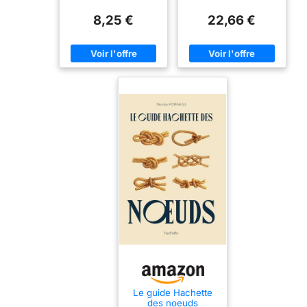
25+ Nœuds de
Corde les Plus
8,25 €
22,66 €
Pratiques
Le guide Hachette
des noeuds