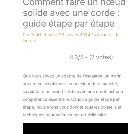
Comment faire un nœud
solide avec une corde :
guide étape par étape
Par
Paul Lefavre
/
23 janvier 2024
/
4 minutes de
lecture
4.3/5 - (7 votes)
Que vous soyez un adepte de l’escalade, un marin
aguerri ou simplement un bricoleur du dimanche,
savoir faire un nœud solide avec une corde est une
compétence essentielle. Dans ce guide étape par
étape, nous allons vous donner tous les conseils et
techniques pour maîtriser cet art millénaire.