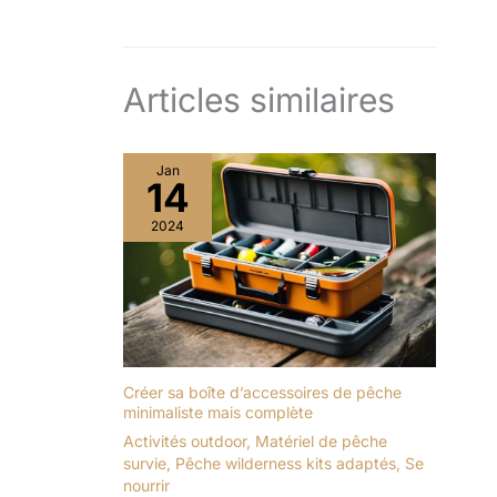
Articles similaires
Jan
14
2024
Créer sa boîte d’accessoires de pêche
minimaliste mais complète
Activités outdoor
,
Matériel de pêche
survie
,
Pêche wilderness kits adaptés
,
Se
nourrir