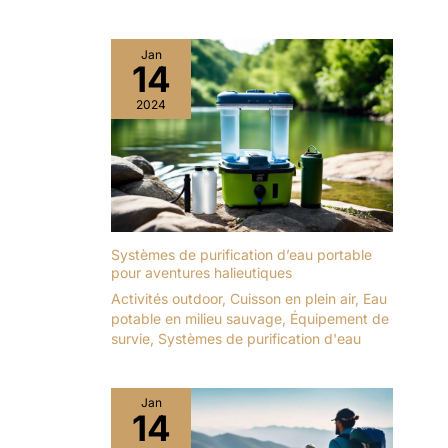
Jan
14
2024
Systèmes de purification d’eau portable
pour aventures halieutiques
Activités outdoor
,
Cuisson en plein air
,
Eau
potable en milieu sauvage
,
Équipement de
survie
,
Systèmes de purification d'eau
Jan
14