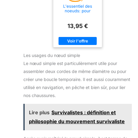
L'essentiel des
noeuds: pour
l'escalade, le
bivouac, la pêche, le
bricolage
13,95 €
Les usages du nœud simple
Le nœud simple est particulièrement utile pour
assembler deux cordes de même diamètre ou pour
créer une boucle temporaire. Il est aussi couramment
utilisé en navigation, en pêche et bien sûr, pour lier
nos chaussures.
Lire plus
Survivalistes : définition et
philosophie du mouvement survivaliste