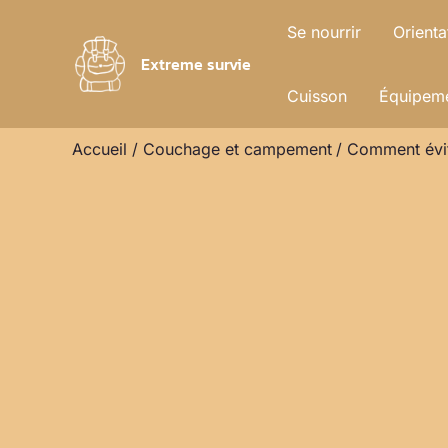
Aller
Se nourrir
Orienta
au
Extreme survie
contenu
Cuisson
Équipeme
Accueil
Couchage et campement
Comment évite