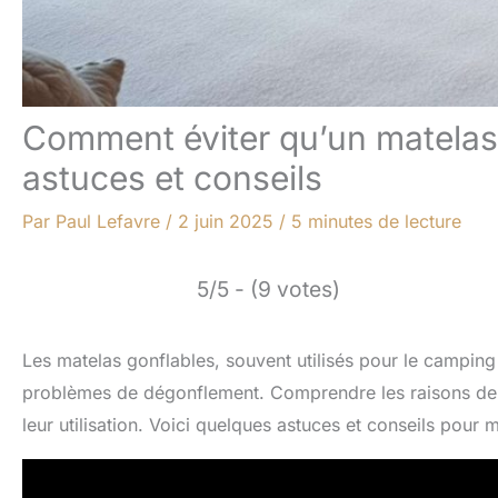
Comment éviter qu’un matelas 
astuces et conseils
Par
Paul Lefavre
/
2 juin 2025
/
5 minutes de lecture
5/5 - (9 votes)
Les matelas gonflables, souvent utilisés pour le campin
problèmes de dégonflement. Comprendre les raisons de c
leur utilisation. Voici quelques astuces et conseils pour m