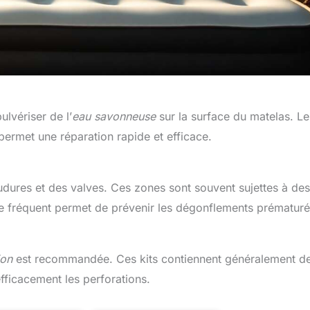
ulvériser de l’
eau savonneuse
sur la surface du matelas. Le
permet une réparation rapide et efficace.
oudures et des valves. Ces zones sont souvent sujettes à des
le fréquent permet de prévenir les dégonflements prématuré
ion
est recommandée. Ces kits contiennent généralement d
fficacement les perforations.