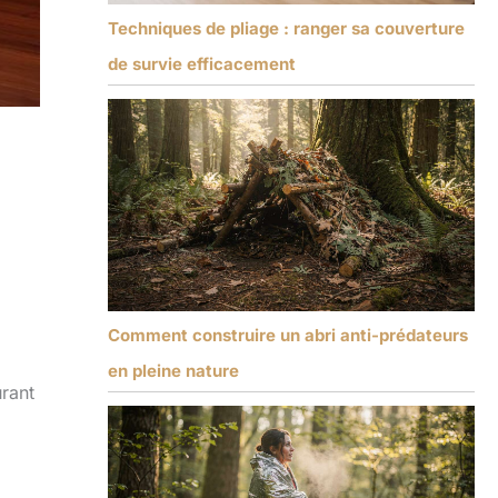
Techniques de pliage : ranger sa couverture
de survie efficacement
Comment construire un abri anti-prédateurs
en pleine nature
rant