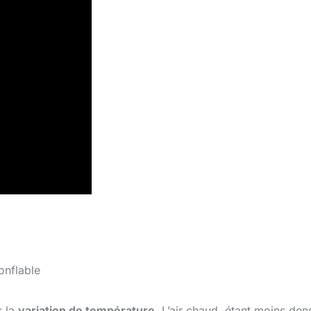
onflable
s la
variation de température
. L’air chaud, étant moins den