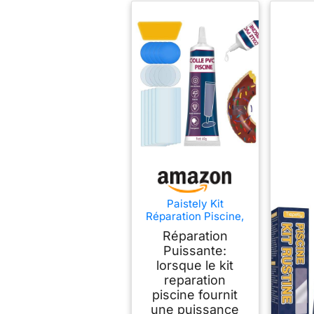
Paistely Kit
Réparation Piscine,
Kit Réparation Spa
Réparation
Gonflable, Kits
Puissante:
Entretien Spa
lorsque le kit
Étanche et
Transparent, pour
reparation
Matelas
piscine fournit
Pneumatiques,
une puissance