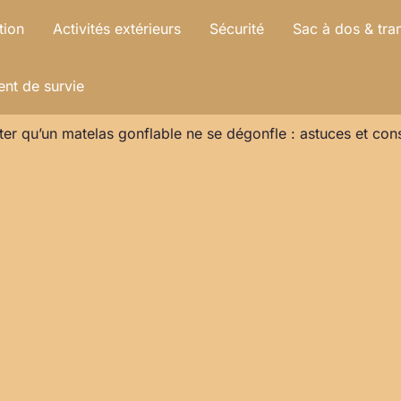
tion
Activités extérieurs
Sécurité
Sac à dos & tra
nt de survie
r qu’un matelas gonflable ne se dégonfle : astuces et cons