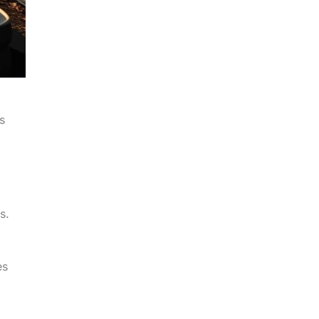
s
s.
es