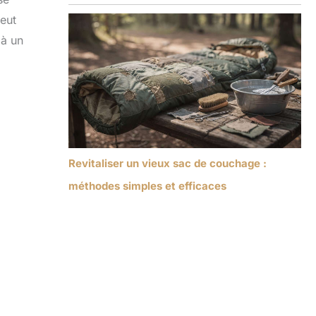
peut
 à un
Revitaliser un vieux sac de couchage :
méthodes simples et efficaces