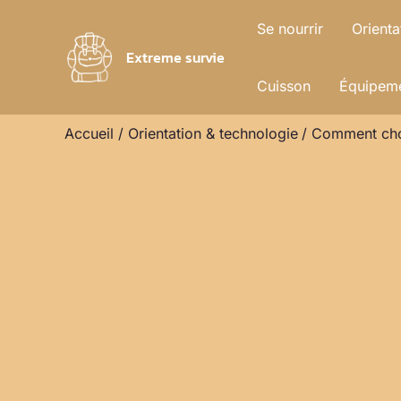
Aller
Se nourrir
Orienta
au
Extreme survie
contenu
Cuisson
Équipeme
Accueil
Orientation & technologie
Comment choi