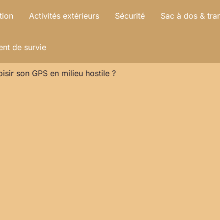
tion
Activités extérieurs
Sécurité
Sac à dos & tra
nt de survie
sir son GPS en milieu hostile ?