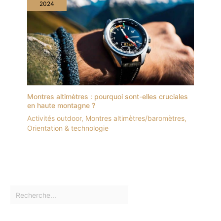
2024
Montres altimètres : pourquoi sont-elles cruciales
en haute montagne ?
Activités outdoor
,
Montres altimètres/baromètres
,
Orientation & technologie