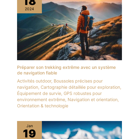
18
2024
Préparer son trekking extrême avec un système
de navigation fiable
Activités outdoor
,
Boussoles précises pour
navigation
,
Cartographie détaillée pour exploration
,
Équipement de survie
,
GPS robustes pour
environnement extrême
,
Navigation et orientation
,
Orientation & technologie
Jan
19