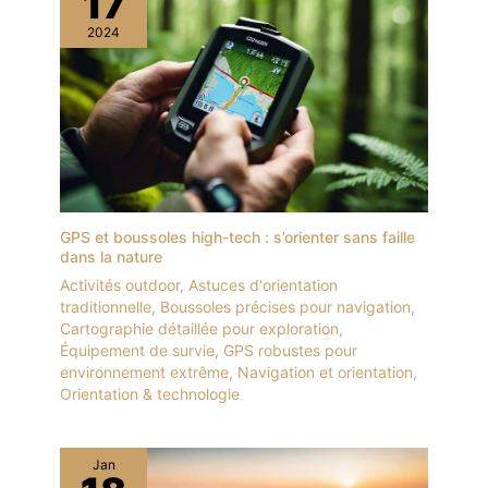
17
2024
GPS et boussoles high-tech : s’orienter sans faille
dans la nature
Activités outdoor
,
Astuces d'orientation
traditionnelle
,
Boussoles précises pour navigation
,
Cartographie détaillée pour exploration
,
Équipement de survie
,
GPS robustes pour
environnement extrême
,
Navigation et orientation
,
Orientation & technologie
Jan