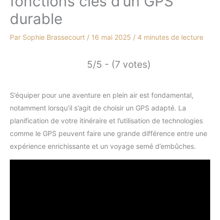
fonctions clés d’un GPS
durable
Par
Sophie Brassecourt
/
16 mai 2025
/
4 minutes de lecture
5/5 - (7 votes)
S’équiper pour une aventure en plein air est fondamental,
notamment lorsqu’il s’agit de choisir un GPS adapté. La
planification de votre itinéraire et l’utilisation de technologies
comme le GPS peuvent faire une grande différence entre une
expérience enrichissante et un voyage semé d’embûches.