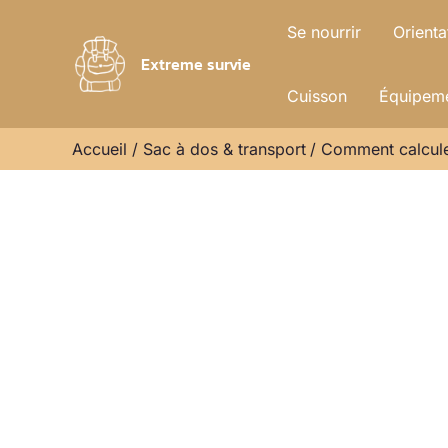
Aller
Se nourrir
Orienta
au
Extreme survie
contenu
Cuisson
Équipeme
Accueil
Sac à dos & transport
Comment calculer