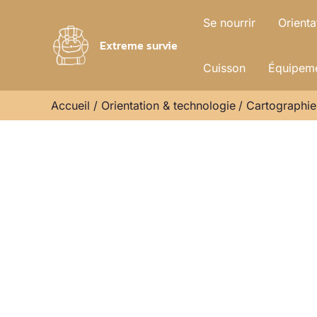
Aller
Se nourrir
Orienta
au
Extreme survie
contenu
Cuisson
Équipeme
Accueil
Orientation & technologie
Cartographie 