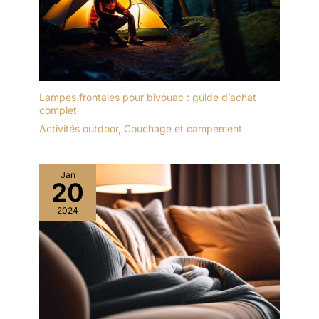
Lampes frontales pour bivouac : guide d’achat
complet
Activités outdoor
,
Couchage et campement
Jan
20
2024