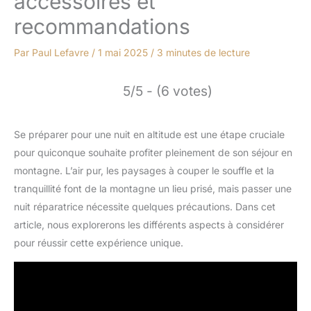
accessoires et
recommandations
Par
Paul Lefavre
/
1 mai 2025
/
3 minutes de lecture
5/5 - (6 votes)
Se préparer pour une nuit en altitude est une étape cruciale
pour quiconque souhaite profiter pleinement de son séjour en
montagne. L’air pur, les paysages à couper le souffle et la
tranquillité font de la montagne un lieu prisé, mais passer une
nuit réparatrice nécessite quelques précautions. Dans cet
article, nous explorerons les différents aspects à considérer
pour réussir cette expérience unique.