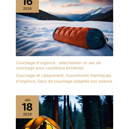
16
2024
Couchage d’urgence : sélectionner un sac de
couchage pour conditions extrêmes
Couchage et campement
,
Couvertures thermiques
d'urgence
,
Sacs de couchage adaptés aux saisons
Jan
18
2024