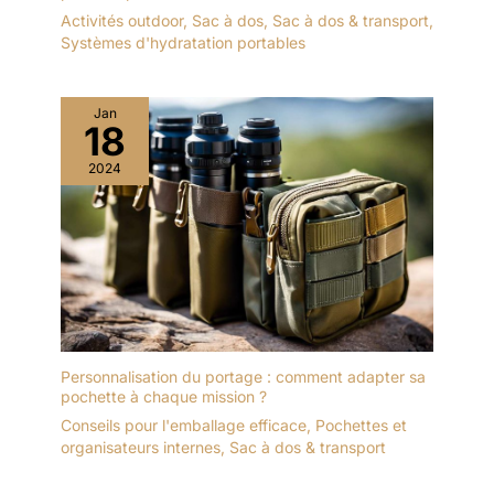
Activités outdoor
,
Sac à dos
,
Sac à dos & transport
,
Systèmes d'hydratation portables
Jan
18
2024
Personnalisation du portage : comment adapter sa
pochette à chaque mission ?
Conseils pour l'emballage efficace
,
Pochettes et
organisateurs internes
,
Sac à dos & transport