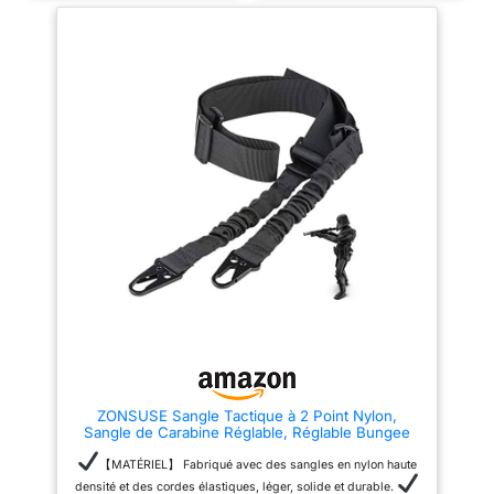
crochets à œillet en métal
sangle tactique à 2 points peut
inclus. Et les crochets peuvent
rapidement ajuster la longueur
être retirés pour vous permettre
avec une seule boucle. Tirez
de le monter directement sur
simplement vers le haut pour
votre système d'arme ou
desserrer et tirez vers le bas
d'ajouter votre choix de
pour serrer. La sangle tactique
matériaux de fixation. Les
nylon s'adapte rapidement à
rembourrages des bretelles
n'importe quel scénario de
peuvent être retirés pour
combat avec des réglages
permettre l'utilisation comme
ultra-rapides pour un contrôle
une écharpe de couleur unie. (Il
optimal de l'arme. 【Taille
faut d'abord retirer la fermeture
parfaite】Longueur réglable de
Velcro à l'extrémité de la
27,5 pouces à 59 pouces (70-
sangle)
150 cm). Cela signifie que vous
pouvez facilement ajuster la
longueur de votre sangle
tactique à 2 points pour garantir
l'ajustement le plus confortable
et une position de tir optimale.
【Robuste et durable】
Fabriquée dans un matériau
durable, la sangle tactique
nylon est légère, portable et
robuste. La sangle tactique
nylon est équipée d'une
ZONSUSE Sangle Tactique à 2 Point Nylon,
bandoulière en nylon 600D, qui
Sangle de Carabine Réglable, Réglable Bungee
présente une excellente
Sling en Nylon, pourusil, Airsoft, Fusil de Chasse
résistance à la saleté, à l'eau et
(2 Point Noir)
【MATÉRIEL】 Fabriqué avec des sangles en nylon haute
à l'abrasion 【Conception
antidérapante】La bretelles à
densité et des cordes élastiques, léger, solide et durable.