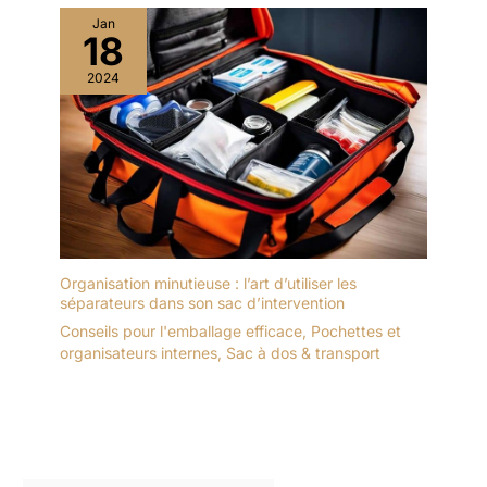
Jan
18
2024
Organisation minutieuse : l’art d’utiliser les
séparateurs dans son sac d’intervention
Conseils pour l'emballage efficace
,
Pochettes et
organisateurs internes
,
Sac à dos & transport