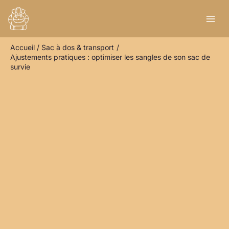
Aller
R
au
e
contenu
c
Accueil
Sac à dos & transport
h
Ajustements pratiques : optimiser les sangles de son sac de
e
survie
r
c
h
e
r