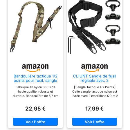
Bandoulière tactique 1/2
CLIUNT Sangle de fusil
points pour fusil, sangle
réglable avec 2
réglable et flexible avec
émerillons QD -
Fabriqué en nylon 500D de
【Sangle Tactique à 2 Points】
attaches rapides en métal
Bandoulière pour
haute qualité, robuste et
Cette sangle tactique nylon est
pour fusil, airsoft, fusil de
Airsoftn, Chasse et
durable. Bandoulière de 5,7 cm
livrée avec 2 émerillons QD et 2
chasse
Activités de plein air,
de large avec mousse à cellules
petites clés, l'émerillon de
Airsoftair
fermées. Le rembourrage offre
sangle peut être facilement
22,95 €
17,99 €
un confort supplémentaire pour
installé sur le canon et la
les objets plus lourds. Peut être
crosse, vous permettant de
utilisé avec une ou deux
charger ou de décharger
configurations de points avec le
rapidement la sangle.
matériel approprié Deux
【Longueur réglable】Cette