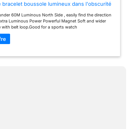
 bracelet boussole lumineux dans l'obscurité
ile à lire, camping, course d'orientation, survie
nder 60M Luminous North Side , easily find the direction
ine
 Extra Luminous Power Powerful Magnet Soft and wider
e with belt loop.Good for a sports watch