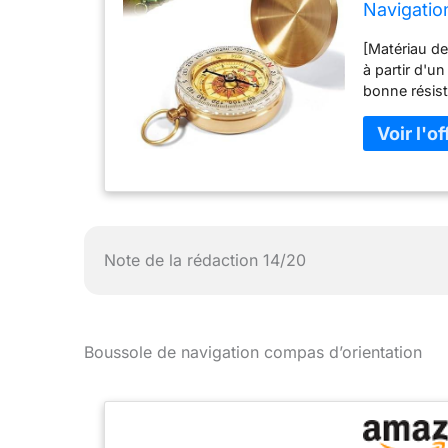
Navigatio
Portable 
[Matériau de
D'autres A
à partir d'u
bonne résist
qualité extr
boussole en 
artisans, av
navigation pr
Unique] : C
traditionnels
l'apparence 
de l'utilisate
Note de la rédaction 14/20
ou de décora
peut facileme
rend extrême
D'applicati
Boussole de navigation compas d’orientation
aventures en
constitue ég
tels que les
pour guider la