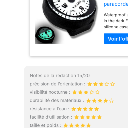
paracorde
design fac
Waterproof u
sous-mar
in the dark
silicone cas
Notes de la rédaction 15/20
précision de l’orientation :
visibilité nocturne :
durabilité des matériaux :
résistance à l’eau :
facilité d’utilisation :
taille et poids :