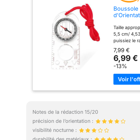
Boussole 
d'Orienta
Randonnée
Taille appro
5,5 cm/ 4,53
puissiez le 
voyage avec 
7,99 €
:chaque bous
6,99 €
que vous po
-13%
de navigatio
vos mains s
lumineuse: l
de la ligne d
l'explorateu
que vous pou
fournissant 
Notes de la rédaction 15/20
produit: La r
acrylique de
précision de l’orientation :
course d'orie
visibilité nocturne :
grande varié
durabilité des matériaux :
chasse, sco