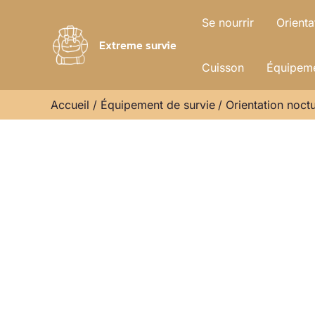
Aller
Se nourrir
Orienta
au
Extreme survie
contenu
Cuisson
Équipeme
Accueil
Équipement de survie
Orientation noct