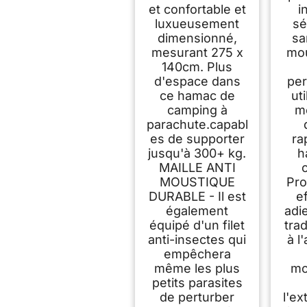
et confortable et
i
luxueusement
sé
dimensionné,
sa
mesurant 275 x
mo
140cm. Plus
d'espace dans
per
ce hamac de
ut
camping à
m
parachute.capabl
es de supporter
ra
jusqu'à 300+ kg.
h
MAILLE ANTI
MOUSTIQUE
Pro
DURABLE - Il est
ef
également
adi
équipé d'un filet
trad
anti-insectes qui
à l
empêchera
même les plus
mo
petits parasites
de perturber
l'ex