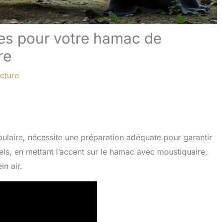
es pour votre hamac de
re
cture
laire, nécessite une préparation adéquate pour garantir
iels, en mettant l’accent sur le hamac avec moustiquaire,
in air.