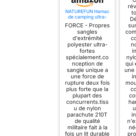
Capa
rév
de 
NATUREFUN Hamac
t
1
de camping ultra-
Dé
léger Hamac en filet
Resp
FORCE - Propres
su
anti-moustiques |
sangles
com
Capacité de charge
d'extrémité
c
de 300 kg, nylon de
com
parachute respirant
polyester ultra-
n
de V
à séchage rapide | 2
fortes
i
mousquetons haut
spécialement.co
nyl
de gamme, 2 x
nception de
qui 
élingues en nylon
sangle unique a
une 
une force de
i
rupture deux fois
mou
plus forte que la
c
plupart des
co
concurrents.tiss
ha
u de nylon
u
parachute 210T
i
de qualité
n'e
militaire fait à la
né
fois un lit durable
pro