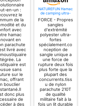
cité de Charge
olutionnaire
300kg, (290 x
NATUREFUN Hamac
out-en-un :
40 cm) Nylon
de camping ultra-
Parachute
couvrez le
léger Hamac en filet
irant, séchage
mmum de la
FORCE - Propres
anti-moustiques |
Rapide |
modité et du
sangles
Capacité de charge
Accessoires
onfort avec
d'extrémité
de 300 kg, nylon de
plets | Hamac
parachute respirant
otre hamac
polyester ultra-
oyage Facile à
à séchage rapide | 2
nnovant en
fortes
Installer
mousquetons haut
on parachute
spécialement.co
de gamme, 2 x
est livré avec
nception de
élingues en nylon
moustiquaire
sangle unique a
ntégrée. La
une force de
stiquaire est
rupture deux fois
ousue sans
plus forte que la
uture sur le
plupart des
mac, offrant
concurrents.tiss
n bouclier
u de nylon
nstantané.Il
parachute 210T
st donc plus
de qualité
cessaire de
militaire fait à la
céder à des
fois un lit durable