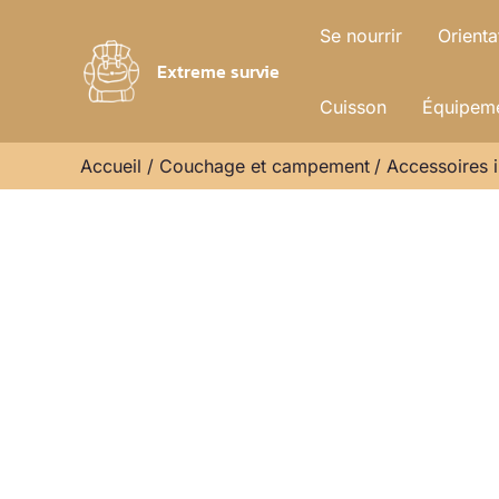
Aller
Se nourrir
Orienta
au
Extreme survie
contenu
Cuisson
Équipeme
Accueil
Couchage et campement
Accessoires 