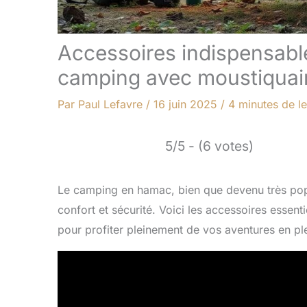
Accessoires indispensabl
camping avec moustiquai
Par
Paul Lefavre
/
16 juin 2025
/
4 minutes de le
5/5 - (6 votes)
Le camping en hamac, bien que devenu très popu
confort et sécurité. Voici les accessoires essent
pour profiter pleinement de vos aventures en ple