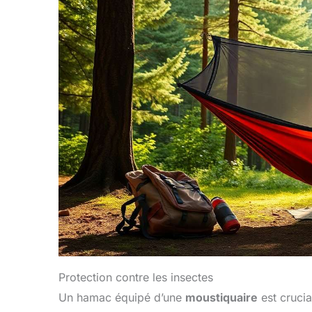
Protection contre les insectes
Un hamac équipé d’une
moustiquaire
est crucia