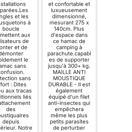
nstallations
et confortable et
parées.Les
luxueusement
ngles et les
dimensionné,
usquetons à
mesurant 275 x
boucle
140cm. Plus
mettent aux
d'espace dans
ilisateurs de
ce hamac de
onter et de
camping à
démonter
parachute.capabl
pidement le
es de supporter
amac sans
jusqu'à 300+ kg.
confusion.
MAILLE ANTI
tection sans
MOUSTIQUE
fort : Dites
DURABLE - Il est
eu aux tracas
également
itionnels liés
équipé d'un filet
'attachement
anti-insectes qui
des
empêchera
ustiquaires
même les plus
depuis
petits parasites
térieur. Notre
de perturber