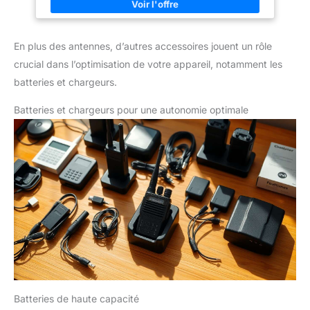
longue et c'est mieux capable de stimuler les fréquences
faibles Compatible avec talkie walkie Retevis RA89 HA1UV RT1
RT3 RT3S RT81 RT82 RT83 RT87 RT50 Baofeng UV-3R
YAESU WOUXUN TYT
En plus des antennes, d’autres accessoires jouent un rôle
crucial dans l’optimisation de votre appareil, notamment les
batteries et chargeurs.
Batteries et chargeurs pour une autonomie optimale
Batteries de haute capacité