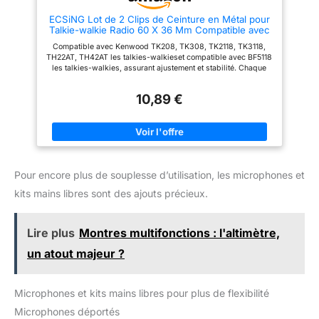
ECSiNG Lot de 2 Clips de Ceinture en Métal pour
Talkie-walkie Radio 60 X 36 Mm Compatible avec
Kenwood TK-208 TK-308 TH-22AT TK2118 Les
Compatible avec Kenwood TK208, TK308, TK2118, TK3118,
Modèles
TH22AT, TH42AT les talkies-walkieset compatible avec BF5118
les talkies-walkies, assurant ajustement et stabilité. Chaque
clip de ceinture mesure 60x36 mm avec une distance entre les
trous centraux de 29 mm et une fixation sécurisée à votre
10,89 €
modèle de radio compatible. Fabriqués en métal robuste, les
clips de ceinture offrent une résistance supérieure, une
résistance à la corrosion et une durabilité à long terme par
rapport aux clips en plastique, adaptés à une utilisation
intérieure et extérieure. Il est utilisé pour fixer le talkie-walkie à
une ceinture ou à une poche, gardant la radio stable pendant le
mouvement. Livré avec 2 clips métalliques et 4 vis assorties,
Pour encore plus de souplesse d’utilisation, les microphones et
offrant un kit de remplacement complet pour vos talkies-
walkies, les pièces sont pré-percées pour une installation
kits mains libres sont des ajouts précieux.
rapide et une fixation fiable.
Lire plus
Montres multifonctions : l'altimètre,
un atout majeur ?
Microphones et kits mains libres pour plus de flexibilité
Microphones déportés