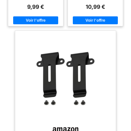
principalement compatible avec
de résister aux rigueurs d'une
9,99 €
10,99 €
Motorola TLKR T42 T62 T82
utilisation quotidienne.
Extreme et d'autres radios
Spécialement conçu pour être
Installation facile : le clip de
compatible avec le talkie-
ceinture s'installe facilement à
walkie Motorola T92 T80
l'arrière de la batterie pour
T80ex 480 T600 H20 et
empêcher la radio de tomber
d'autres radios, notre clip
accidentellement Choix idéal :
ceinture offre une solution fiable
lorsque vous devez remplacer
et sécurisée pour maintenir
le clip de ceinture d'origine, ce
votre appareil en place. Grâce à
clip de rechange est très
son processus d'installation
pratique Portable : transportez
facile, fixez simplement le clip
votre radio de manière pratique
de ceinture à l'arrière de la
et sûre à votre ceinture, dans
batterie pour éviter toute chute
vos poches ou à la taille
accidentelle ou tout dommage à
votre précieuse radio. Lorsque
vous avez besoin de remplacer
votre clip de ceinture d'origine,
notre option de remplacement
est le choix idéal. Il offre une
solution pratique tout en
assurant la sécurité et la
portabilité de votre radio. Notre
clip de ceinture radio vous
permet de transporter
facilement votre radio à votre
ceinture, dans vos poches ou
autour de votre taille,
garantissant un accès facile et
la maintenant bien en place.