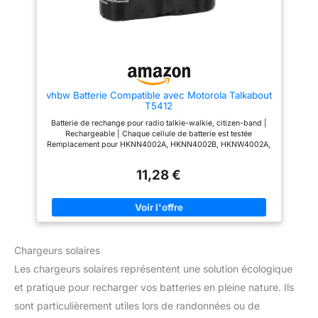
les contacts sont appropriés. 3.
Performance Stable 4.8V :
Si nécessaire, couper un peu le
Profitez d'une puissance
film plastique pour s'adapter au
constante pour une portée de
contact de charge.
transmission maximale.
Contrairement aux batteries bas
de gamme, la tension de 4.8V
assure que votre signal reste
fort et clair, même lorsque la
vhbw Batterie Compatible avec Motorola Talkabout
charge diminue. Installation
T5412
"Plug & Play" : Aucun outil n'est
nécessaire. Remplacez votre
Batterie de rechange pour radio talkie-walkie, citizen-band |
ancienne batterie fatiguée en
Rechargeable | Chaque cellule de batterie est testée
quelques secondes et retrouvez
Remplacement pour HKNN4002A, HKNN4002B, HKNW4002A,
la performance d'un appareil
56315, 4002A, FRS-4002A, KEBT-071-C, KEBT071B Batterie
neuf. Idéal pour les
performante | Capacité : 1300 mAh | Tension : 3,6 Volt |
professionnels (PMR446) et les
11,28 €
Énergie : 4,68 Wh | Type : NiMH Conforme aux normes légales
passionnés de loisirs
| Finition de haute qualité | Utilisation durable Contenu de
exigeants.
livraison : 1x batterie | Batteries et accessoires par vhbw
Chargeurs solaires
Les chargeurs solaires représentent une solution écologique
et pratique pour recharger vos batteries en pleine nature. Ils
sont particulièrement utiles lors de randonnées ou de