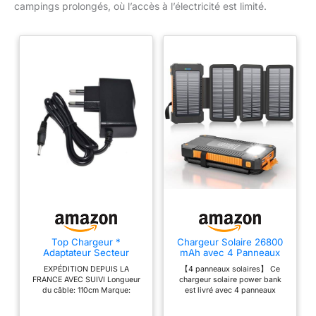
campings prolongés, où l’accès à l’électricité est limité.
Top Chargeur *
Chargeur Solaire 26800
Adaptateur Secteur
mAh avec 4 Panneaux
Alimentation Chargeur 9V
Solaires, Batterie Externe
EXPÉDITION DEPUIS LA
【4 panneaux solaires】 Ce
pour Talkie-Walkie
Solaire étanche avec
FRANCE AVEC SUIVI Longueur
chargeur solaire power bank
Motorola TLKR-T50
Charge Rapide USB-C
du câble: 110cm Marque:
est livré avec 4 panneaux
18W pour Téléphones
TopChargeur Neuf
solaires, utilisant l'énergie
Portables, Tablettes,
solaire écologique extérieure
Ordinateurs