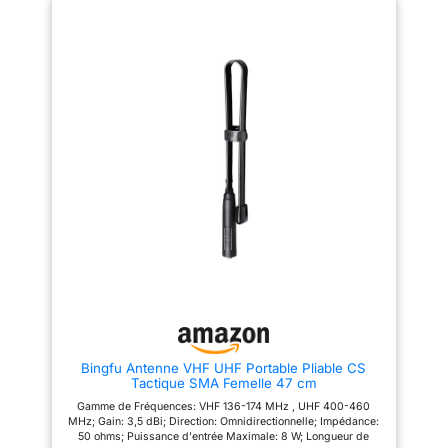
portée plus longue sur votre
jusqu'à 20 watts de puissance
talkie walkie Antenne en
Les manchons ABS et
matériel ABS et le manchon
thermorétractables le rend plus
thermorétractable; durable et
robuste ;Il mesure
stable pour l'usage de long
39cm(environ) de longueur;
temps Compatible avec Retevis
Facile à transporter Compatible
H777 RT21 RT5 RT5R Baofeng
avec talkie walkie Retevis RT5R
BF-888S UV-5R UV-5RA UV-
RT7 RT86 RA79 HD1 RB689
5RB UV-5RC UV-5RE Talkies
RM21 RB648P HD2 Baofeng
Walkies
UV-5R UV-5R Plus UV-5RE BF-
888S etc Cette antenne de
talkie-walkie peut être pliée
sans dommage; Les manchons
ABS et thermorétractables le
rend plus robuste ;Il mesure
39cm de longueur; Facile à
transporter Gain élevé et stable,
peut effectivement améliorer la
qualité de votre communication
et augmenter la gamme de
réception et de transmission
Bingfu Antenne VHF UHF Portable Pliable CS
Tactique SMA Femelle 47 cm
Gamme de Fréquences: VHF 136-174 MHz , UHF 400-460
MHz; Gain: 3,5 dBi; Direction: Omnidirectionnelle; Impédance:
50 ohms; Puissance d'entrée Maximale: 8 W; Longueur de