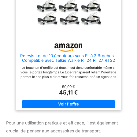
auriculaires (impédance 174
Ohm) offrent un son net, tandis
que le microphone à distance
assure une capture vocale
précise, même dans des
environnements bruyants
【Bonne Confidentialité】Ces
écouteurs pour talkie-walkie
sont conçus pour préserver la
privauté des conversations,
grâce à leur design intra-
auriculaire qui isole le son
Retevis Lot de 10 écouteurs sans Fil à 2 Broches -
【Scènes Polyvalentes】Ces
Compatible avec Talkie Walkie RT24 RT27 RT22
écouteurs s’adaptent à diverses
RT622 RT617 RT618 RT619 Baofeng BF-88E BF-
scènes par exemple commerce
Le bouchon d'oreille est doux il est donc confortable même si
88S Tyhbelle BF-88E Kenwood
de détail, centres commerciaux,
vous le portez longtemps Le tube transparent reliant l'oreillette
parcs et sont doux pour
permet le son plus clair et vous fait ressembler à un agent des
protéger les oreilles. Associés à
services secrets ou à un garde du corps très beau; et rend
un microphone portable, ils
votre conversation privée Cet écouteur talkie-walkie possède
59,99 €
forment un ensemble complet
un microphone à distance avec bouton Push-to-Talk; il suffit
45,11 €
pour une communication fluide,
donc d'appuyer sur le bouton PTT et de parler au
sans compromettre le confort
microphone;très pratique Le clip ceinture à l'arrière du
microphone peut pivoter à 360 degrés; ce qui vous permet de
le fixer à vos vêtements; ce qui est très commode 2 Broches
radio oreillett Compatible avec Baofeng BF-888S Kenwood
talkie walkie Retevis RT24 RT27 RT622 RT617 RT618 RT619
Pour une utilisation pratique et efficace, il est également
crucial de penser aux accessoires de transport.