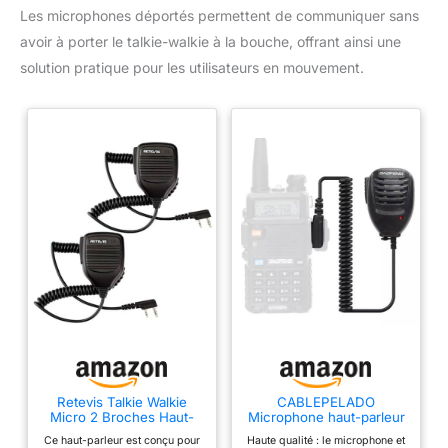
Les microphones déportés permettent de communiquer sans
avoir à porter le talkie-walkie à la bouche, offrant ainsi une
solution pratique pour les utilisateurs en mouvement.
Retevis Talkie Walkie
CABLEPELADO
Micro 2 Broches Haut-
Microphone haut-parleur
Parleur Microphone
pour talkie-walkie,
Ce haut-parleur est conçu pour
Haute qualité : le microphone et
Compatible avec Baofeng
compatible avec BaoFeng