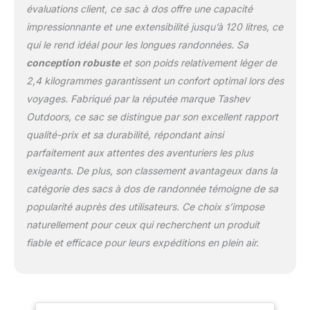
évaluations client, ce sac à dos offre une capacité
Les trois sacs pliables
impressionnante et une extensibilité jusqu’à 120 litres, ce
offrent également la
possibilité de stocker
qui le rend idéal pour les longues randonnées. Sa
plus d'articles. Le sac à
conception robuste
et son poids relativement léger de
dos de montagne est
2,4 kilogrammes garantissent un confort optimal lors des
fabriqué en matériau
voyages. Fabriqué par la réputée marque Tashev
Cordura-Stoff de haute
qualité et extrêmement
Outdoors, ce sac se distingue par son excellent rapport
robuste. Livré avec une
qualité-prix et sa durabilité, répondant ainsi
housse imperméable
parfaitement aux attentes des aventuriers les plus
intégrée qui peut être
exigeants. De plus, son classement avantageux dans la
démontée. Le sac à dos
dispose d'un certain
catégorie des sacs à dos de randonnée témoigne de sa
nombre d'options de
popularité auprès des utilisateurs. Ce choix s’impose
réglage pratiques : en
naturellement pour ceux qui recherchent un produit
plus des supports
fiable et efficace pour leurs expéditions en plein air.
obligatoires pour pic à
glace ou porte-
baguettes, il existe
également un certain
nombre de broches de