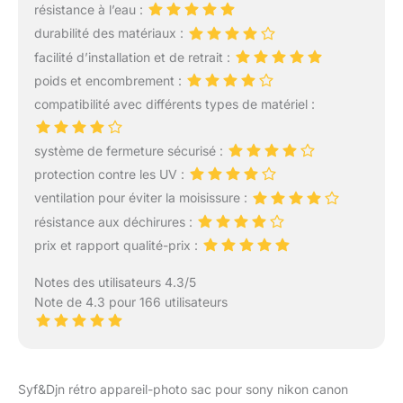
longue fermeture éclair.
résistance à l’eau :
polyéthylène noir
Les trois sacs pliables
durabilité des matériaux :
compatible avec les
offrent également la
paravents rétractables -
facilité d’installation et de retrait :
possibilité de stocker
Hauteur 2 M Prenez soin
poids et encombrement :
plus d'articles. Le sac à
de votre mobilier
dos de montagne est
compatibilité avec différents types de matériel :
d'extérieur et optimisez
fabriqué en matériau
sa durée d'utilisation !
Cordura-Stoff de haute
système de fermeture sécurisé :
qualité et extrêmement
protection contre les UV :
robuste. Livré avec une
housse imperméable
ventilation pour éviter la moisissure :
intégrée qui peut être
résistance aux déchirures :
démontée. Le sac à dos
prix et rapport qualité-prix :
dispose d'un certain
nombre d'options de
Notes des utilisateurs 4.3/5
réglage pratiques : en
Note de 4.3 pour 166 utilisateurs
plus des supports
obligatoires pour pic à
glace ou porte-
baguettes, il existe
également un certain
Syf&Djn rétro appareil-photo sac pour sony nikon canon
nombre de broches de