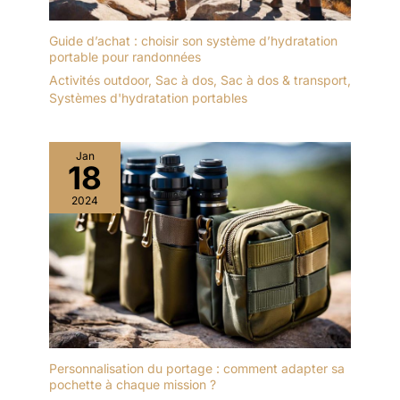
Guide d’achat : choisir son système d’hydratation
portable pour randonnées
Activités outdoor
,
Sac à dos
,
Sac à dos & transport
,
Systèmes d'hydratation portables
Jan
18
2024
Personnalisation du portage : comment adapter sa
pochette à chaque mission ?