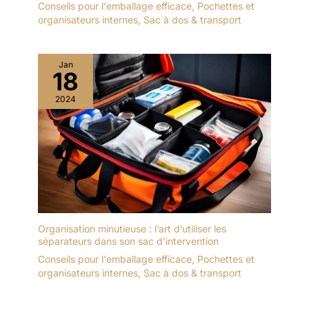
Conseils pour l'emballage efficace
,
Pochettes et
organisateurs internes
,
Sac à dos & transport
Jan
18
2024
Organisation minutieuse : l’art d’utiliser les
séparateurs dans son sac d’intervention
Conseils pour l'emballage efficace
,
Pochettes et
organisateurs internes
,
Sac à dos & transport