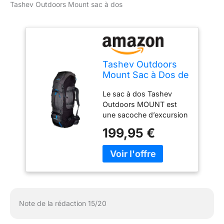
Tashev Outdoors Mount sac à dos
Tashev Outdoors
Mount Sac à Dos de
Trekking, pour la
Le sac à dos Tashev
randonnée,
Outdoors MOUNT est
Backpacker pour
une sacoche d’excursion
Femme et Homme
et d’expédition. Il a un
de 100l Extensible
199,95 €
impressionnant volume
Jusqu’ à 120l avec
de 100 litres + 20 litres
Housse de Pluie
supplémentaires, offrant
(Fabriqué en UE)
ainsi suffisamment
(Blu-Noir)
d’espace de rangement
pour tout ce dont on a
besoin lors d’expéditions
Note de la rédaction 15/20
ou de randonnées de
plusieurs jours. Avec ce