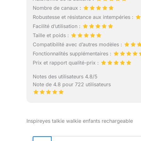
peuvent être
Nombre de canaux :
sur le même 
enfants de c
Robustesse et résistance aux intempéries :
fonction de 
Facilité d’utilisation :
canal, ils p
Taille et poids :
aventure pas
walkie enfan
Compatibilité avec d’autres modèles :
enfants et v
Fonctionnalités supplémentaires :
possibilités 
Prix et rapport qualité-prix :
vous serez 
Appuyant sim
clignotante e
Notes des utilisateurs 4.8/5
également v
Note de 4.8 pour 722 utilisateurs
[Utilisation
compact et l
enfants ave
des tours ce
appuyer sur 
Inspireyes talkie walkie enfants rechargeable
walkie talki
ainsi à tout
sont prises.