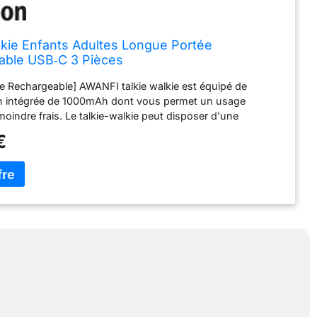
lkie Enfants Adultes Longue Portée
able USB‑C 3 Pièces
ie Rechargeable] AWANFI talkie walkie est équipé de
ion intégrée de 1000mAh dont vous permet un usage
moindre frais. Le talkie-walkie peut disposer d'une
 veille de 2 à 3 jours après une charge complète
€
grâce au câble charge USB type C. Et vous pouvez
s walkie talkies de 3 différentes manières, par exemple, via
 externe, un chargeur de voiture, un chargeur secteur USB
lkie Walkie Longue Portée] Ce talkie-walkie fonctionne sur la
équence UHF 446 Mhz, qui peut offrir une portée de
on maximale d'environ 3km en rase campagne, dans des
éales, et jusqu’à 1km pour une utilisation libre en ville. La
bstacles, la fréquence et les conditions climatiques
uencer la portée du signal. Il est recommandé de tenir le
erticale et une utilisation de l'appareil en hauteur pour une
périence. [Communication sûre et efficace] Ce talkie walkie
ées de 8 canaux et 99 CTCSS. Ses haut-parleurs ne