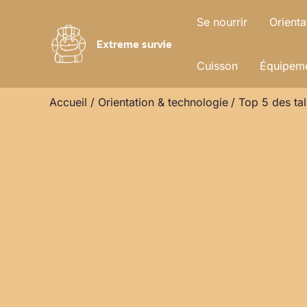
Aller
Se nourrir
Orienta
au
Extreme survie
contenu
Cuisson
Équipeme
Accueil
Orientation & technologie
Top 5 des ta