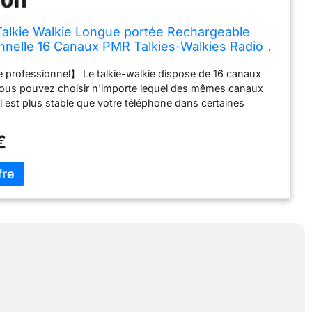
alkie Walkie Longue portée Rechargeable
nnelle 16 Canaux PMR Talkies-Walkies Radio，
llette, USB Chargeur, Batterie（1 Paire）
 professionnel】 Le talkie-walkie dispose de 16 canaux
 vous pouvez choisir n'importe lequel des mêmes canaux
 Il est plus stable que votre téléphone dans certaines
n particulier dans les régions éloignées ou lorsque le signal
【Son clair et fort】 Le talkie-walkie a des fonctions DCS et
€
loquer les signaux d'interférence externes et réduire le
aut-parleurs et des microphones de haute qualité rendent
tion entre les deux parties plus claire. Chaque radio est
un casque et un clip de bandoulière, de sorte que vous
er directement via le microphone du casque pour une
 mains libres. 【LONGUE DURÉE DE VIE DE LA BATTERIE】
e-walkie fournit une batterie lithium-ion rechargeable
té de 1500 mAh. L'alerte de batterie faible de la radio vous
nd recharger ou remplacer la batterie. Câble de charge
riété de méthodes de charge. Vous pouvez charger le
e via un adaptateur de téléphone/chargeur de
nateur portable/banque d'alimentation. 【Facile à utiliser】