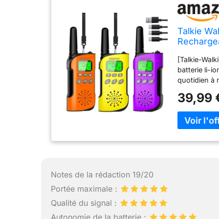
Talkie Wa
Recharge
[Talkie-Walk
batterie li-
quotidien à 
autonomie en
39,99 
rapidement 
recharger vo
une batterie
5V, ect. [Ta
bande de fr
communicati
conditions id
présence d’o
Notes de la rédaction 19/20
peuvent infl
Portée maximale :
talkie à la v
Qualité du signal :
meilleure ex
enfants dot
Autonomie de la batterie :