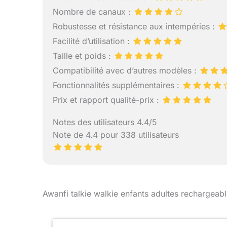
Fonction d'e
Nombre de canaux :
pour les app
Robustesse et résistance aux intempéries :
d'alerte d'u
dans des env
Facilité d’utilisation :
la sécurité 
Taille et poids :
réception au
Compatibilité avec d’autres modèles :
libres à tou
une sécurité
Fonctionnalités supplémentaires :
dangereux et 
Prix et rapport qualité-prix :
Notes des utilisateurs 4.4/5
Note de 4.4 pour 338 utilisateurs
Awanfi talkie walkie enfants adultes rechargeab