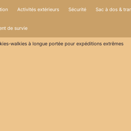
tion
Activités extérieurs
Sécurité
Sac à dos & tra
nt de survie
lkies-walkies à longue portée pour expéditions extrêmes