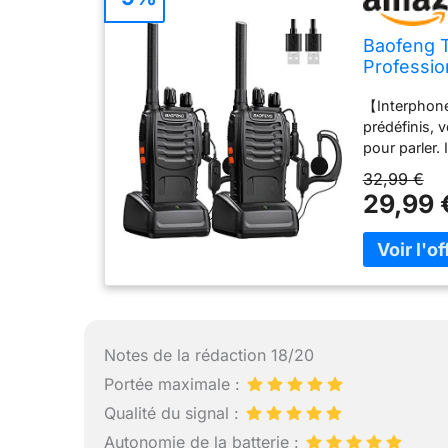
Baofeng T
Professio
avec orei
【Interphone
prédéfinis,
pour parler.
situations, e
32,99 €
est faible. 
29,99 
CTCSS pour b
bruit. Des h
la communica
livrée avec 
pouvez parl
utilisation
Chaque talki
Notes de la rédaction 18/20
haute capaci
rappelle qua
Portée maximale :
USB, une va
Qualité du signal :
talkie-walki
Autonomie de la batterie :
voiture/ordi