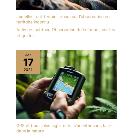
Jumelles tout-terrain : zoom sur l’observation en
territoire inconnu
Activités outdoor
,
Observation de la faune jumelles
et guides
Jan
17
2024
GPS et boussoles high-tech : s’orienter sans faille
dans la nature