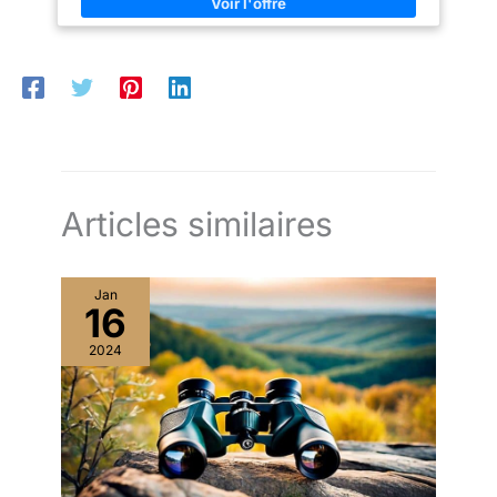
et sangle de cou】 Le cache-
oculaire cadeau et le cache-
objectif garderont vos jumelles
à l'abri de la poussière. L'étui
de transport et la sangle de cou
peuvent vous permettre de
l'emporter facilement pour les
voyages, les activités de plein
air de concert, l'observation des
oiseaux,la randonnée, le
camping, la navigation de
plaisance, la voile, etc.
Articles similaires
Jan
16
2024