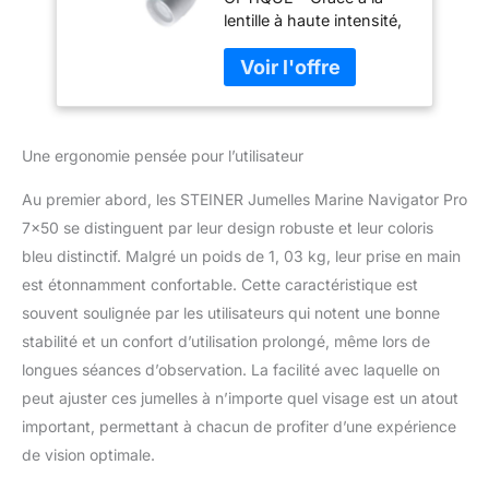
Allemande, Haut
lentille à haute intensité,
Niveau de détail,
les jumelles marines
étanche à 5 m,
fournissent des images
conçue pour Les
lumineuses et
Amateurs de Sports
contrastées à tout
Nautiques et Les
moment de l'utilisation,
Marins Amateurs
Une ergonomie pensée pour l’utilisateur
même au crépuscule.
MANIPULATION
Au premier abord, les STEINER Jumelles Marine Navigator Pro
CONFORTABLE - Une
fois réglé, le STEINER
7×50 se distinguent par leur design robuste et leur coloris
Sports-Auto-Focus
bleu distinctif. Malgré un poids de 1, 03 kg, leur prise en main
garantit toujours des
est étonnamment confortable. Cette caractéristique est
détails nets de 20 m à
souvent soulignée par les utilisateurs qui notent une bonne
l'infini, sans recentrage.
ROBUSTESSE
stabilité et un confort d’utilisation prolongé, même lors de
LÉGENDAIRE - Boîtier en
longues séances d’observation. La facilité avec laquelle on
polycarbonate Makrolon
peut ajuster ces jumelles à n’importe quel visage est un atout
durable, roulement
important, permettant à chacun de profiter d’une expérience
prismatique flottant pour
de vision optimale.
l'absorption des chocs,
plage de température de