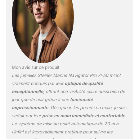
garantit toujours des
détails nets de 20 m à
l'infini, sans recentrage.
ROBUSTESSE
LÉGENDAIRE - Boîtier en
polycarbonate Makrolon
durable, roulement
prismatique flottant pour
l'absorption des chocs,
plage de température de
-20 °C à +60 °C.
Mon avis sur ce produit
EXCELLENTE QUALITÉ -
Les jumelles Steiner Marine Navigator Pro 7×50 m’ont
Étanche jusqu'à 5 m, pas
vraiment conquis par leur
optique de qualité
de buée grâce au
exceptionnelle
, offrant une visibilité claire aussi bien de
remplissage sous
pression d'azote, armure
jour que de nuit grâce à une
luminosité
en caoutchouc NBR
impressionnante
. Dès que je les prends en main, je suis
longue durée résistante à
séduit par leur
prise en main immédiate et confortable
.
l'usure, garantie 10 ans.
Le système de mise au point automatique de 20 m à
ACCESSOIRES
l’infini est incroyablement pratique pour suivre les
COMPLETS - sac, sangle
en néoprène ClicLoc,