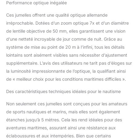
Performance optique inégalée
-20 °C à +60 °C.
EXCELLENTE QUALITÉ -
Ces jumelles offrent une qualité optique allemande
Étanche jusqu'à 5 m, pas
de buée grâce au
irréprochable. Dotées d’un zoom optique 7x et d’un diamètre
remplissage sous
de lentille objective de 50 mm, elles garantissent une vision
pression d'azote, armure
d’une netteté incroyable de jour comme de nuit. Grâce au
en caoutchouc NBR
système de mise au point de 20 m à l’infini, tous les détails
longue durée résistante à
lointains sont aisément visibles sans nécessiter d’ajustement
l'usure, garantie 10 ans.
ACCESSOIRES
supplémentaire. L’avis des utilisateurs ne tarit pas d’éloges sur
COMPLETS - sac, sangle
la luminosité impressionnante de l’optique, la qualifiant ainsi
en néoprène ClicLoc,
de « meilleur choix pour les conditions maritimes difficiles ».
housse de pluie,
capuchons d'objectif.
Des caractéristiques techniques idéales pour le nautisme
Non seulement ces jumelles sont conçues pour les amateurs
de sports nautiques et marins, mais elles sont également
étanches jusqu’à 5 mètres. Cela les rend idéales pour des
aventures maritimes, assurant ainsi une résistance aux
éclaboussures et aux intempéries. Bien que certains