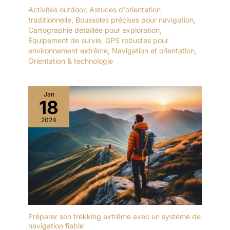
Activités outdoor
,
Astuces d'orientation
traditionnelle
,
Boussoles précises pour navigation
,
Cartographie détaillée pour exploration
,
Équipement de survie
,
GPS robustes pour
environnement extrême
,
Navigation et orientation
,
Orientation & technologie
Jan
18
2024
Préparer son trekking extrême avec un système de
navigation fiable