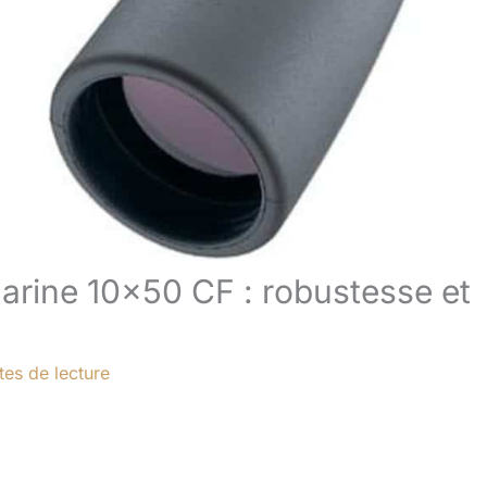
arine 10×50 CF : robustesse et
tes de lecture