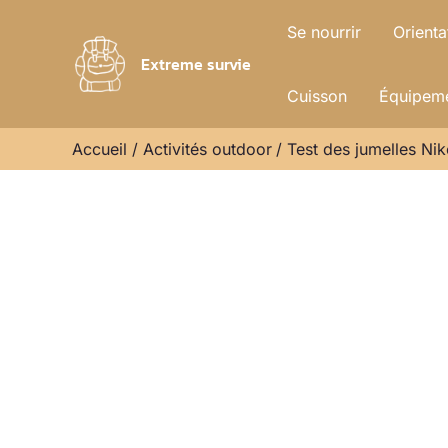
Aller
Se nourrir
Orienta
au
Extreme survie
contenu
Cuisson
Équipeme
Accueil
Activités outdoor
Test des jumelles Ni