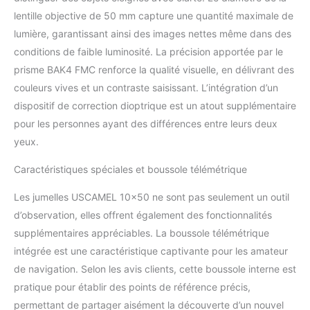
toutes les conditions
lentille objective de 50 mm capture une quantité maximale de
météorologiques,
lumière, garantissant ainsi des images nettes même dans des
hautement durable. ?
conditions de faible luminosité. La précision apportée par le
Jumelles avec télémètre
prisme BAK4 FMC renforce la qualité visuelle, en délivrant des
et boussole Jumelles
boussole éclairée
couleurs vives et un contraste saisissant. L’intégration d’un
intégrée pour la
dispositif de correction dioptrique est un atout supplémentaire
localisation de la
pour les personnes ayant des différences entre leurs deux
direction, avec un
yeux.
télémètre interne pour
calculer directement la
Caractéristiques spéciales et boussole télémétrique
distance et la taille de
l'objet sur l'oculaire
Les jumelles USCAMEL 10×50 ne sont pas seulement un outil
gauche. Les jumelles
d’observation, elles offrent également des fonctionnalités
parfaites comprennent
des piles (LR936/AG9),
supplémentaires appréciables. La boussole télémétrique
fournissent la luminosité
intégrée est une caractéristique captivante pour les amateur
maximale de l'image
de navigation. Selon les avis clients, cette boussole interne est
même dans des
pratique pour établir des points de référence précis,
conditions de faible
luminosité. ? Livré avec
permettant de partager aisément la découverte d’un nouvel