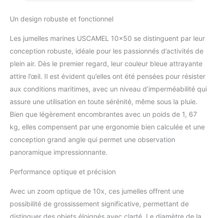
Vous pouvez régler la
distance pour une
Un design robuste et fonctionnel
meilleure visualisation
sans lunettes et pour une
Les jumelles marines USCAMEL 10×50 se distinguent par leur
mise au point fine. Les
conception robuste, idéale pour les passionnés d’activités de
œilletons peuvent être
plein air. Dès le premier regard, leur couleur bleue attrayante
pliés facilement, vous
pouvez les utiliser avec
attire l’œil. Il est évident qu’elles ont été pensées pour résister
des lunettes. ?Jumelles
aux conditions maritimes, avec un niveau d’imperméabilité qui
étanches Les jumelles
assure une utilisation en toute sérénité, même sous la pluie.
sont livrées avec un joint
Bien que légèrement encombrantes avec un poids de 1, 67
torique rempli d'azote,
étanche et antibuée,
kg, elles compensent par une ergonomie bien calculée et une
scellé pour une
conception grand angle qui permet une observation
étanchéité complète et
panoramique impressionnante.
un flottement sur l'eau,
donc pas de soucis en
Performance optique et précision
cas de chute dans l'eau.
Purgé à l'azote sec et
Avec un zoom optique de 10x, ces jumelles offrent une
scellé pour éviter la buée
possibilité de grossissement significative, permettant de
et les dommages causés
distinguer des objets éloignés avec clarté. Le diamètre de la
par l'humidité dans