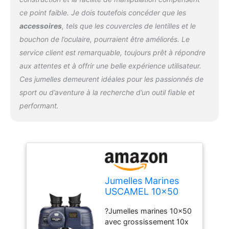
et boussole Jumelles
ce point faible. Je dois toutefois concéder que les
boussole éclairée
accessoires
, tels que les couvercles de lentilles et le
intégrée pour la
localisation de la
bouchon de l’oculaire, pourraient être améliorés. Le
direction, avec un
service client est remarquable, toujours prêt à répondre
télémètre interne pour
aux attentes et à offrir une belle expérience utilisateur.
calculer directement la
Ces jumelles demeurent idéales pour les passionnés de
distance et la taille de
l'objet sur l'oculaire
sport ou d’aventure à la recherche d’un outil fiable et
gauche. Les jumelles
performant.
parfaites comprennent
des piles (LR936/AG9),
fournissent la luminosité
maximale de l'image
même dans des
conditions de faible
luminosité. ? Livré avec
Jumelles Marines
un sac, une sangle de
USCAMEL 10x50
cou et un adaptateur
pour Adultes,
pour trépied. Il est facile à
?Jumelles marines 10x50
Jumelles étanches
utiliser, à transporter et à
avec grossissement 10x
avec Boussole