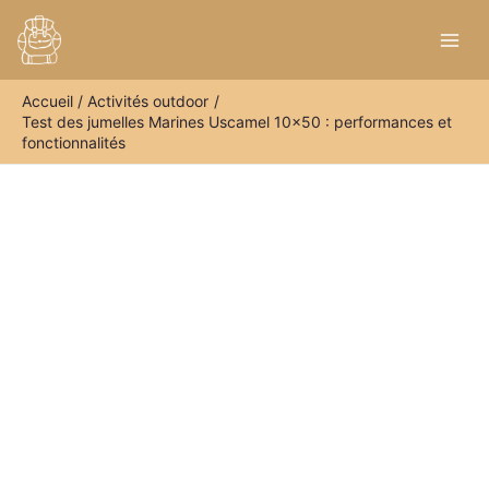
Aller
R
au
e
contenu
c
Accueil
Activités outdoor
h
Test des jumelles Marines Uscamel 10×50 : performances et
e
fonctionnalités
r
c
h
e
r