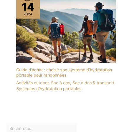
14
2024
Guide d’achat : choisir son système d’hydratation
portable pour randonnées
Activités outdoor
,
Sac à dos
,
Sac à dos & transport
,
Systèmes d'hydratation portables