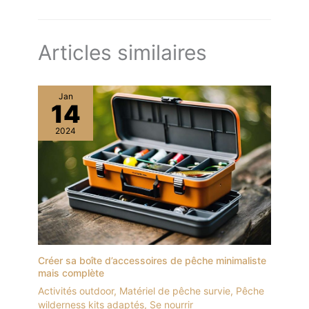
parfait.
l'observation des oiseaux,la
randonnée, le camping, la
navigation de plaisance, la
voile, etc.
Articles similaires
Jan
14
2024
Créer sa boîte d’accessoires de pêche minimaliste
mais complète
Activités outdoor
,
Matériel de pêche survie
,
Pêche
wilderness kits adaptés
,
Se nourrir