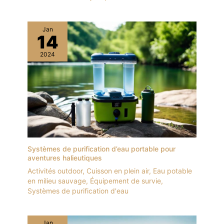
Jan
14
2024
Systèmes de purification d’eau portable pour
aventures halieutiques
Activités outdoor
,
Cuisson en plein air
,
Eau potable
en milieu sauvage
,
Équipement de survie
,
Systèmes de purification d'eau
Jan