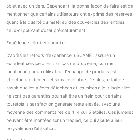
un sac, une sangle de
objet avec un tiers. Cependant, la bonne façon de faire est de
cou et un adaptateur
mentionner que certains utilisateurs ont exprimé des réserves
pour trépied. Il est facile à
quant à la qualité du matériau des couvercles des lentilles,
utiliser, à transporter et à
ranger. Idéal pour les
ceux-ci pouvant s’user prématurément.
voyages, les concerts,
Expérience client et garantie
les activités de plein air,
l'observation des
D’après les retours d’expérience, uSCAMEL assure un
oiseaux, l'escalade, la
chasse, le tir à l'arc, la
excellent service client. En cas de problème, comme
randonnée, le camping, la
mentionné par un utilisateur, l’échange de produits est
navigation de plaisance,
effectué rapidement et sans encombre. De plus, le fait de
le tir sur cible, les sports
savoir que les pièces détachées et les mises à jour logicielles
nautiques. C'est un choix
de cadeau de vacances
ne sont pas garanties pourrait être un frein pour certains,
parfait.
toutefois la satisfaction générale reste élevée, avec une
moyenne des commentaires de 4, 4 sur 5 étoiles. Ces jumelles
peuvent être montées sur un trépied, ce qui ajoute à leur
polyvalence d’utilisation.