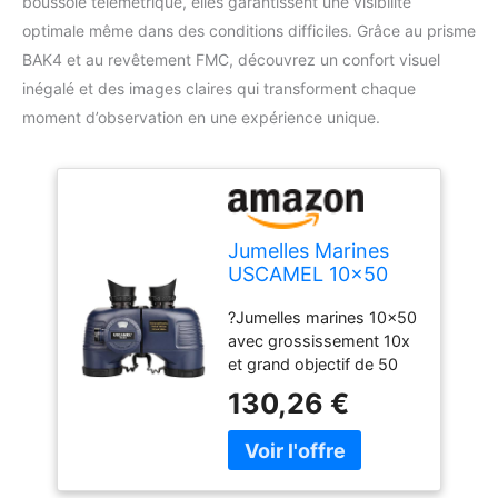
boussole télémétrique, elles garantissent une visibilité
optimale même dans des conditions difficiles. Grâce au prisme
BAK4 et au revêtement FMC, découvrez un confort visuel
inégalé et des images claires qui transforment chaque
moment d’observation en une expérience unique.
Jumelles Marines
USCAMEL 10x50
pour Adultes,
?Jumelles marines 10x50
Jumelles étanches
avec grossissement 10x
avec Boussole
et grand objectif de 50
télémétrique ，
mm. Le champ de vision
Jumelles BAK4
130,26 €
est de 396 pieds à 1 000
Prism FMC
mètres, avec un anneau
dioptrique gauche et
droit de ± 5 dioptries.