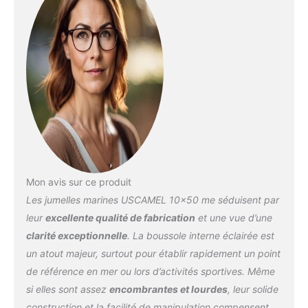
œilletons peuvent être
pliés facilement, vous
pouvez les utiliser avec
des lunettes. ?Jumelles
étanches Les jumelles
sont livrées avec un joint
torique rempli d'azote,
étanche et antibuée,
scellé pour une
étanchéité complète et
un flottement sur l'eau,
donc pas de soucis en
Mon avis sur ce produit
cas de chute dans l'eau.
Les jumelles marines USCAMEL 10×50 me séduisent par
Purgé à l'azote sec et
scellé pour éviter la buée
leur
excellente qualité de fabrication
et une vue d’une
et les dommages causés
clarité exceptionnelle
. La boussole interne éclairée est
par l'humidité dans
un atout majeur, surtout pour établir rapidement un point
toutes les conditions
de référence en mer ou lors d’activités sportives. Même
météorologiques,
hautement durable. ?
si elles sont assez
encombrantes et lourdes
, leur solide
Jumelles avec télémètre
construction et la facilité de manipulation compensent