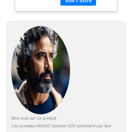
considérablement la
qualité de l'image, ce qui
permet d'obtenir des
images couleur
époustouflantes avec
une dynamique sans
perte, même dans des
conditions de très faible
luminosité. Seemor
reproduit les couleurs
avec une précision de 99
%, ce qui en fait un outil
révolutionnaire dans des
conditions de faible
luminosité. 【Vision
Claire de 3280 Pieds et
Zoom Numérique 16X】-
Un superbe objectif
zoom qui atteint l'objectif
Mon avis sur ce produit
le plus éloigné. Faites
Les jumelles AKASO Seemor-200 séduisent par leur
pivoter le barillet pour