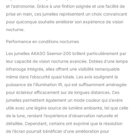
Claire de 3280 Pieds et
et l’astronomie. Grâce à une finition soignée et une facilité de
Zoom Numérique 16X】-
prise en main, ces jumelles représentent un choix convaincant
Un superbe objectif
pour quiconque souhaite améliorer son expérience de vision
zoom qui atteint l'objectif
le plus éloigné. Faites
nocturne.
pivoter le barillet pour
capturer des images
Performance en conditions nocturnes
d'une clarté cristalline
Les jumelles AKASO Seemor-200 brillent particulièrement par
avec un zoom
numérique 16x, de
leur capacité de vision nocturne avancée. Dotées d’une lampe
quelques centimètres à
infrarouge intégrée, elles offrent une visibilité remarquable
3280 pieds. Que vous
même dans l’obscurité quasi totale. Les avis soulignent la
soyez en camping ou
puissance de l’illumination IR, qui est suffisamment aménagée
que vous observiez la
faune, vous verrez tous
pour éclaireur efficacement sur de longues distances. Ces
les détails, même dans
jumelles permettent également un mode couleur qui s’avère
les conditions les plus
utile avec une légère source de lumière ambiante, tel que celle
sombres. 【Qualité
de la lune, rendant l’expérience d’observation naturelle et
d'Image 4K Ultra HD】-
Redéfinissez la clarté
détaillée. Cependant, certains ont exprimé que la résolution
avec le NVG AKASO
de l’écran pourrait bénéficier d’une amélioration pour