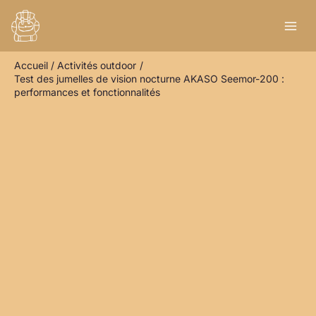
Aller
R
au
e
contenu
c
Accueil
Activités outdoor
h
Test des jumelles de vision nocturne AKASO Seemor-200 :
e
performances et fonctionnalités
r
c
h
e
r