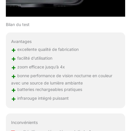
Bilan du test
Avantages
+
excellente qualité de fabrication
+
facilité d’utilisation
+
zoom efficace jusqu’à 4x
+
bonne performance de vision nocturne en couleur
avec une source de lumière ambiante
+
batteries rechargeables pratiques
+
infrarouge intégré puissant
Inconvénients
–