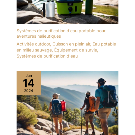
Systèmes de purification d’eau portable pour
aventures halieutiques
Activités outdoor
,
Cuisson en plein air
,
Eau potable
en milieu sauvage
,
Équipement de survie
,
Systèmes de purification d'eau
Jan
14
2024