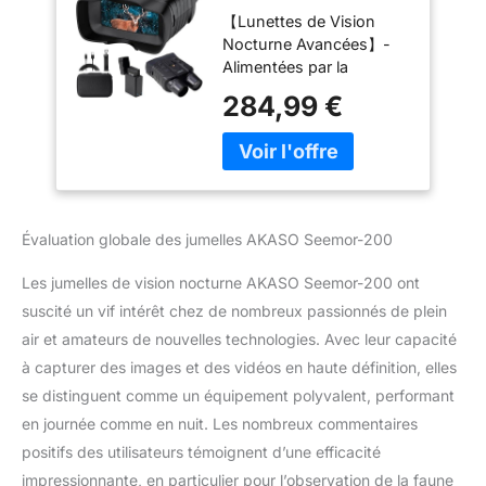
Vision Nocturne 4K,
【Lunettes de Vision
Infrarouge Vision
Nocturne Avancées】-
de 1000M
Alimentées par la
technologie
284,99 €
révolutionnaire AI-ISP,
Seemor améliore
considérablement la
qualité de l'image, ce qui
permet d'obtenir des
images couleur
Évaluation globale des jumelles AKASO Seemor-200
époustouflantes avec
une dynamique sans
Les jumelles de vision nocturne AKASO Seemor-200 ont
perte, même dans des
suscité un vif intérêt chez de nombreux passionnés de plein
conditions de très faible
air et amateurs de nouvelles technologies. Avec leur capacité
luminosité. Seemor
reproduit les couleurs
à capturer des images et des vidéos en haute définition, elles
avec une précision de 99
se distinguent comme un équipement polyvalent, performant
%, ce qui en fait un outil
en journée comme en nuit. Les nombreux commentaires
révolutionnaire dans des
positifs des utilisateurs témoignent d’une efficacité
conditions de faible
luminosité. 【Vision
impressionnante, en particulier pour l’observation de la faune