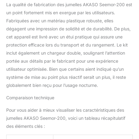
La qualité de fabrication des jumelles AKASO Seemor-200 est
plein air, ne vous
inquiétez plus de la
un point fortement mis en exergue par les utilisateurs.
durée de vie de la
Fabriquées avec un matériau plastique robuste, elles
batterie. 【Construit pour
dégagent une impression de solidité et de durabilité. De plus,
Toutes les Aventures】-
cet appareil est livré avec un étui pratique qui assure une
Ces lunettes de vision
protection efficace lors du transport et du rangement. Le kit
nocturne sont étanches
IPX5, ce qui les rend
inclut également un chargeur double, soulignant l’attention
idéales pour toutes les
portée aux détails par le fabricant pour une expérience
conditions
utilisateur optimisée. Bien que certains aient indiqué qu’un
météorologiques. Le
système de mise au point plus réactif serait un plus, il reste
gyroscope à 6 axes et la
boussole intégrés
globalement bien reçu pour l’usage nocturne.
garantissent stabilité et
précision, restent sur la
Comparaison technique
bonne voie et stables où
Pour vous aider à mieux visualiser les caractéristiques des
que vous soyez.
jumelles AKASO Seemor-200, voici un tableau récapitulatif
des éléments clés :