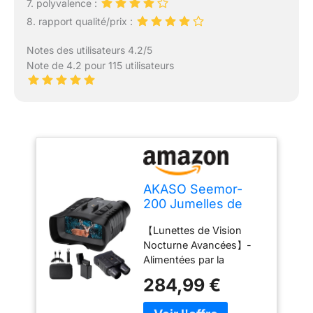
7. polyvalence :
8. rapport qualité/prix :
Notes des utilisateurs 4.2/5
Note de 4.2 pour 115 utilisateurs
AKASO Seemor-
200 Jumelles de
Vision Nocturne 4K,
【Lunettes de Vision
Infrarouge Vision
Nocturne Avancées】-
de 1000M
Alimentées par la
technologie
284,99 €
révolutionnaire AI-ISP,
Seemor améliore