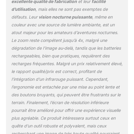
capturer des images
excellente qualité de fabrication
et leur
facilité
d'une clarté cristalline
d’utilisation
, mais elles ne sont pas exemptes de
avec un zoom
défauts. Leur
vision nocturne puissante
, même en
numérique 16x, de
couleur avec une source de lumière ambiante, est un
quelques centimètres à
3280 pieds. Que vous
atout majeur pour les amateurs d’aventures nocturnes.
soyez en camping ou
Le zoom reste compétent jusqu’à 4x, malgré une
que vous observiez la
dégradation de l’image au-delà, tandis que les batteries
faune, vous verrez tous
rechargeables, bien que pratiques, requièrent des
les détails, même dans
les conditions les plus
recharges fréquentes. Malgré un prix relativement élevé,
sombres. 【Qualité
le rapport qualité/prix est correct, profitant de
d'Image 4K Ultra HD】-
l’intégration d’un infrarouge puissant. Cependant,
Redéfinissez la clarté
l’ergonomie est entachée par une mise au point lente et
avec le NVG AKASO
Seemor-200. Faites
des boutons bruyants, qui peuvent être frustrants sur le
l'expérience d'une
terrain. Finalement, l’écran de résolution inférieure
observation nocturne
pourrait être amélioré pour offrir une expérience visuelle
ultra HD avec une qualité
plus agréable. Ce produit intéressera surtout ceux en
d'image 4K de nouvelle
génération, qui vous
quête d’un outil robuste et polyvalent, mais ceux
permet de distinguer
recherchant une image de très haute qualité pourraient