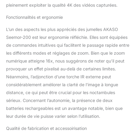
Seemor-200. Faites
pleinement exploiter la qualité 4K des vidéos capturées.
l'expérience d'une
observation nocturne
Fonctionnalités et ergonomie
ultra HD avec une qualité
d'image 4K de nouvelle
L’un des aspects les plus appréciés des jumelles AKASO
génération, qui vous
Seemor-200 est leur ergonomie réfléchie. Elles sont équipées
permet de distinguer
de commandes intuitives qui facilitent le passage rapide entre
chaque détail. 7 modes
infrarouges sont
les différents modes et réglages de zoom. Bien que le zoom
également des
numérique atteigne 16x, nous suggérons de noter qu’il peut
alternatives au mode
provoquer un effet pixelisé au-delà de certaines limites.
couleur. 【Restez
Néanmoins, l’adjonction d’une torche IR externe peut
Alimenté plus
Longtemps】- Restez
considérablement améliorer la clarté de l’image à longue
alimenté avec 2 batteries
distance, ce qui peut être crucial pour les noctambules
rechargeables avec un
sérieux. Concernant l’autonomie, la présence de deux
chargeur, offrant jusqu'à
batteries rechargeables est un avantage notable, bien que
8 heures d'utilisation
leur durée de vie puisse varier selon l’utilisation.
continue. Seemor vous
assure de ne manquer
Qualité de fabrication et accessoirisation
aucun moment crucial
lors de vos activités de