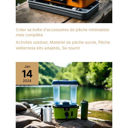
Créer sa boîte d’accessoires de pêche minimaliste
mais complète
Activités outdoor
,
Matériel de pêche survie
,
Pêche
wilderness kits adaptés
,
Se nourrir
Jan
14
2024