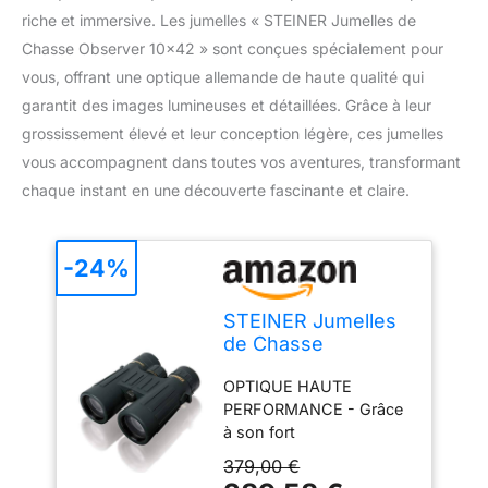
riche et immersive. Les jumelles « STEINER Jumelles de
Chasse Observer 10×42 » sont conçues spécialement pour
vous, offrant une optique allemande de haute qualité qui
garantit des images lumineuses et détaillées. Grâce à leur
grossissement élevé et leur conception légère, ces jumelles
vous accompagnent dans toutes vos aventures, transformant
chaque instant en une découverte fascinante et claire.
-24%
STEINER Jumelles
de Chasse
Observer 10x42 -
OPTIQUE HAUTE
Optique de qualité
PERFORMANCE - Grâce
Allemande, Images
à son fort
Lumineuses et
grossissement,
détaillées,
379,00 €
l'Observer 10x42 permet
grossissement