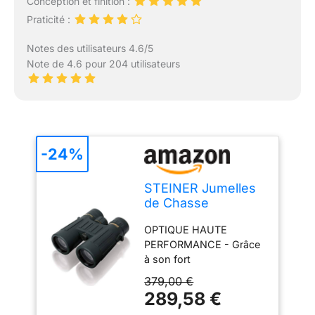
Conception et finition :
Praticité :
Notes des utilisateurs 4.6/5
Note de 4.6 pour 204 utilisateurs
-24%
STEINER Jumelles
de Chasse
Observer 10x42 -
OPTIQUE HAUTE
Optique de qualité
PERFORMANCE - Grâce
Allemande, Images
à son fort
Lumineuses et
grossissement,
détaillées,
379,00 €
l'Observer 10x42 permet
grossissement
289,58 €
des observations
élevé, Conception