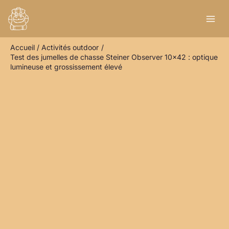
Aller
R
au
e
contenu
c
Accueil
Activités outdoor
h
Test des jumelles de chasse Steiner Observer 10×42 : optique
e
lumineuse et grossissement élevé
r
c
h
e
r