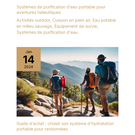
Systèmes de purification d’eau portable pour
aventures halieutiques
Activités outdoor
,
Cuisson en plein air
,
Eau potable
en milieu sauvage
,
Équipement de survie
,
Systèmes de purification d'eau
Jan
14
2024
Guide d’achat : choisir son système d’hydratation
portable pour randonnées