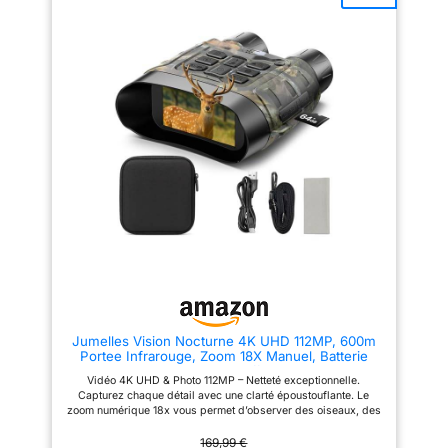
conduite, regarder la faune et le
pluie, capuchons
paysage. 【Double capacité de
d'objectif
mise au point et réglage
précis】Facile à utiliser avec
bouton de mise au point et
anneaux de dioptrie, un design
amélioré de l'œillet et des
couvercles d'objectif attachés
pour un large éventail
d'utilisateurs, œillets tournants
vers le haut et vers le bas pour
un ajustement rapide et
confortable avec ou sans
lunettes. 【Prismes BAK-4 et
revêtement multicouches】les
lentilles entièrement
multicouches de 42 mm offrent
la luminosité et la fidélité des
couleurs dont vous avez besoin.
Il dispose également d'un
grossissement 12x, le
grossissement idéal pour
Jumelles Vision Nocturne 4K UHD 112MP, 600m
capturer les images les plus
Portee Infrarouge, Zoom 18X Manuel, Batterie
claires, lumineuses et stables.
5000mAh, Carte TF 64GB Offerte, Ideal Chasse
【Livré avec un adaptateur pour
Vidéo 4K UHD & Photo 112MP – Netteté exceptionnelle.
Camping Observation Nocturne, Etui de
smartphone】Jumelles peuvent
Capturez chaque détail avec une clarté époustouflante. Le
Rangement Inclus
être utilisées avec un support
zoom numérique 18x vous permet d’observer des oiseaux, des
de trépied, ce qui est très
paysages lointains ou des scènes sportives comme si vous
pratique lorsque vous regardez
étiez à côté. Idéal pour l’ornithologie, les randonnées en
169,99 €
quelque chose pendant une