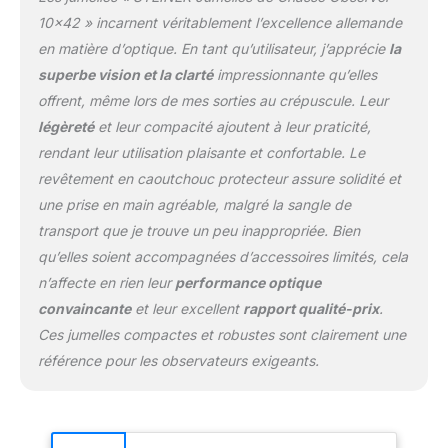
QUALITÉ
10×42 » incarnent véritablement l’excellence allemande
EXCEPTIONNELLE -
en matière d’optique. En tant qu’utilisateur, j’apprécie
la
Boîtier durable,
superbe vision et la clarté
impressionnante qu’elles
fonctionnalité dans la
offrent, même lors de mes sorties au crépuscule. Leur
plage de température de
-15 °C à +55 °C,
légèreté
et leur compacité ajoutent à leur praticité,
étanche, garantie 10 ans
rendant leur utilisation plaisante et confortable. Le
ACCESSOIRES
revêtement en caoutchouc protecteur assure solidité et
COMPLETS - sac, sangle
une prise en main agréable, malgré la sangle de
en néoprène, housse de
pluie, capuchons
transport que je trouve un peu inappropriée. Bien
d'objectif
qu’elles soient accompagnées d’accessoires limités, cela
n’affecte en rien leur
performance optique
convaincante
et leur excellent
rapport qualité-prix
.
Ces jumelles compactes et robustes sont clairement une
référence pour les observateurs exigeants.