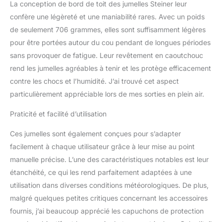
antidérapant et leurs
La conception de bord de toit des jumelles Steiner leur
œilletons rotatifs
confère une légèreté et une maniabilité rares. Avec un poids
QUALITÉ
de seulement 706 grammes, elles sont suffisamment légères
EXCEPTIONNELLE -
pour être portées autour du cou pendant de longues périodes
Boîtier durable,
fonctionnalité dans la
sans provoquer de fatigue. Leur revêtement en caoutchouc
plage de température de
rend les jumelles agréables à tenir et les protège efficacement
-15 °C à +55 °C,
contre les chocs et l’humidité. J’ai trouvé cet aspect
étanche, garantie 10 ans
particulièrement appréciable lors de mes sorties en plein air.
ACCESSOIRES
COMPLETS - sac, sangle
Praticité et facilité d’utilisation
en néoprène, housse de
pluie, capuchons
Ces jumelles sont également conçues pour s’adapter
d'objectif
facilement à chaque utilisateur grâce à leur mise au point
manuelle précise. L’une des caractéristiques notables est leur
étanchéité, ce qui les rend parfaitement adaptées à une
utilisation dans diverses conditions météorologiques. De plus,
malgré quelques petites critiques concernant les accessoires
fournis, j’ai beaucoup apprécié les capuchons de protection