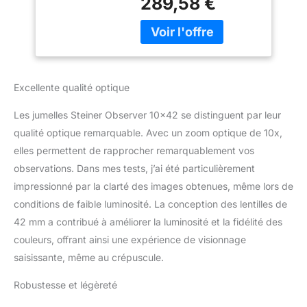
289,58 €
des observations
élevé, Conception
détaillées avec des
de Bord de Toit
images lumineuses et à
légère
contraste élevé de près à
de loin MISE AU POINT
FACILE - La mise au
Excellente qualité optique
point rapide permet une
mise au point minimale et
Les jumelles Steiner Observer 10×42 se distinguent par leur
continue sur la molette
qualité optique remarquable. Avec un zoom optique de 10x,
centrale pour une netteté
elles permettent de rapprocher remarquablement vos
rapide et absolue du
gros plan à l'infini
observations. Dans mes tests, j’ai été particulièrement
CONFORT
impressionné par la clarté des images obtenues, même lors de
D'OBSERVATION - Les
conditions de faible luminosité. La conception des lentilles de
jumelles de chasse
42 mm a contribué à améliorer la luminosité et la fidélité des
garantissent des
observations sans
couleurs, offrant ainsi une expérience de visionnage
problème avec leur plus
saisissante, même au crépuscule.
petit volume, leur
revêtement en
Robustesse et légèreté
caoutchouc NBR