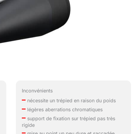
Inconvénients
–
nécessite un trépied en raison du poids
–
légères aberrations chromatiques
–
support de fixation sur trépied pas très
rigide
–
mise au point un peu dure et saccadée