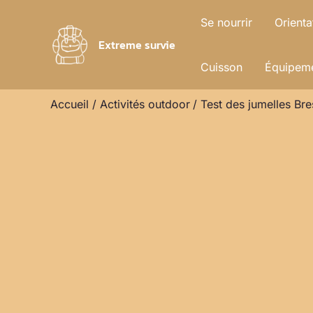
Aller
Se nourrir
Orienta
au
Extreme survie
contenu
Cuisson
Équipeme
Accueil
Activités outdoor
Test des jumelles Br