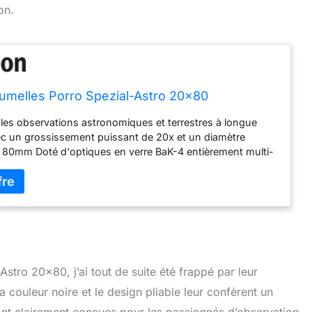
on.
umelles Porro Spezial-Astro 20x80
es observations astronomiques et terrestres à longue
ec un grossissement puissant de 20x et un diamètre
e 80mm Doté d'optiques en verre BaK-4 entièrement multi-
surant des images lumineuses et à fort contraste avec une
ord à bord Équipé d'un adaptateur de trépied robuste,
n montage stable et équilibré sur des trépieds standard
ioptrie et œilletons en caoutchouc repliables pour une
n confortable, même pour les porteurs de lunettes Inclut un
sport durable, des capuchons anti-poussière et un chiffon
 pour un entretien et un transport pratiques
stro 20×80, j’ai tout de suite été frappé par leur
a couleur noire et le design pliable leur confèrent un