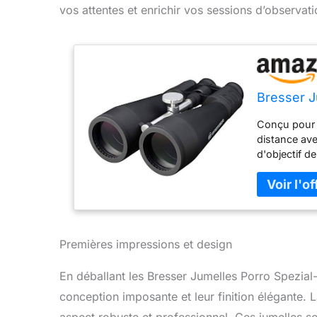
vos attentes et enrichir vos sessions d’observati
Bresser J
Conçu pour l
distance av
d'objectif d
traitées, as
netteté de b
permettant u
Réglage de d
visualisatio
étui de tran
Premières impressions et design
de nettoyage
En déballant les Bresser Jumelles Porro Spezial-A
conception imposante et leur finition élégante. L