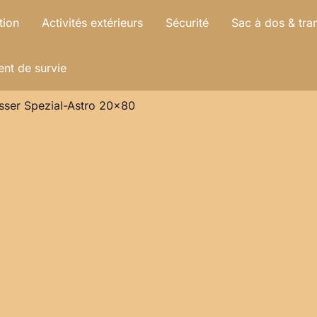
tion
Activités extérieurs
Sécurité
Sac à dos & tra
nt de survie
esser Spezial-Astro 20×80