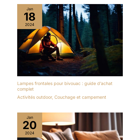
Jan
18
2024
Lampes frontales pour bivouac : guide d’achat
complet
Activités outdoor
,
Couchage et campement
Jan
20
2024