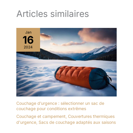
Articles similaires
Jan
16
2024
Couchage d’urgence : sélectionner un sac de
couchage pour conditions extrêmes
Couchage et campement
,
Couvertures thermiques
d'urgence
,
Sacs de couchage adaptés aux saisons