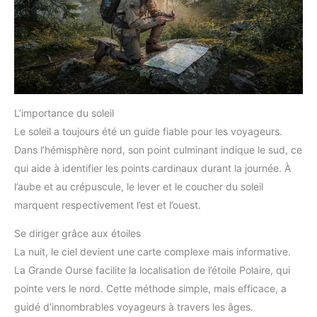
L’importance du soleil
Le soleil a toujours été un guide fiable pour les voyageurs.
Dans l’hémisphère nord, son point culminant indique le sud, ce
qui aide à identifier les points cardinaux durant la journée. À
l’aube et au crépuscule, le lever et le coucher du soleil
marquent respectivement l’est et l’ouest.
Se diriger grâce aux étoiles
La nuit, le ciel devient une carte complexe mais informative.
La Grande Ourse facilite la localisation de l’étoile Polaire, qui
pointe vers le nord. Cette méthode simple, mais efficace, a
guidé d’innombrables voyageurs à travers les âges.