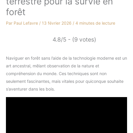
terrestre pour la survie en
forêt
Par
Paul Lefavre
/
13 février 2026
/
4 minutes de lecture
4.8/5 - (9 votes)
Naviguer en forêt sans l’aide de la technologie moderne est un
art ancestral, mêlant observation de la nature et
compréhension du monde. Ces techniques sont non
seulement fascinantes, mais vitales pour quiconque souhaite
s’aventurer dans les bois.