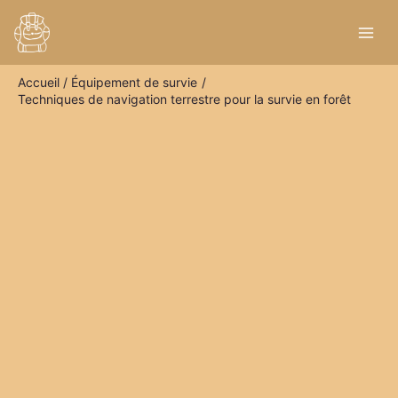
Aller
R
au
e
contenu
c
Accueil
Équipement de survie
h
Techniques de navigation terrestre pour la survie en forêt
e
r
c
h
e
r