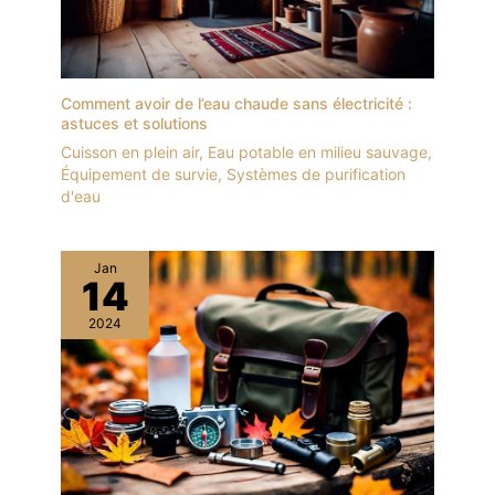
Comment avoir de l’eau chaude sans électricité :
astuces et solutions
Cuisson en plein air
,
Eau potable en milieu sauvage
,
Équipement de survie
,
Systèmes de purification
d'eau
Jan
14
2024