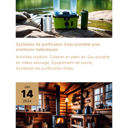
Systèmes de purification d’eau portable pour
aventures halieutiques
Activités outdoor
,
Cuisson en plein air
,
Eau potable
en milieu sauvage
,
Équipement de survie
,
Systèmes de purification d'eau
Jan
14
2024