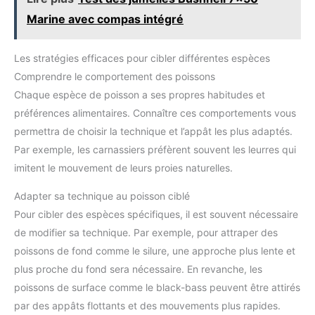
complémentaire de votre canne a peche et canne a peche
Marine avec compas intégré
truite. Portable et pratique：Tous les leurre de peche et
hameçons sont rangés dans une pochette compacte, facile à
transporter avec votre plomb. Parfait pour la pêche au bord, en
bateau ou au leurre, sans encombrement, un indispensable
Les stratégies efficaces pour cibler différentes espèces
article de peche pour toute sortie de leurre peche carnassier.
Comprendre le comportement des poissons
Chaque espèce de poisson a ses propres habitudes et
préférences alimentaires. Connaître ces comportements vous
permettra de choisir la technique et l’appât les plus adaptés.
Par exemple, les carnassiers préfèrent souvent les leurres qui
imitent le mouvement de leurs proies naturelles.
Adapter sa technique au poisson ciblé
Pour cibler des espèces spécifiques, il est souvent nécessaire
de modifier sa technique. Par exemple, pour attraper des
poissons de fond comme le silure, une approche plus lente et
plus proche du fond sera nécessaire. En revanche, les
poissons de surface comme le black-bass peuvent être attirés
par des appâts flottants et des mouvements plus rapides.