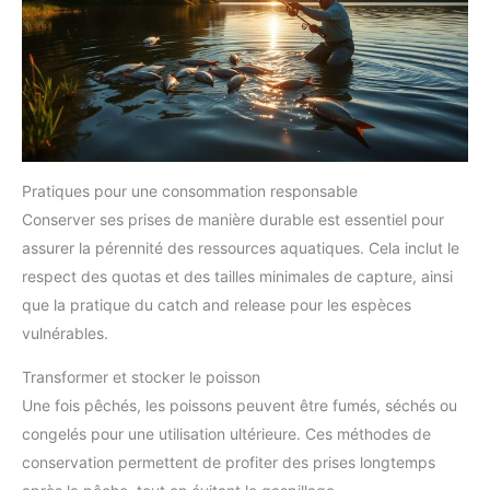
longtemps ;
【Convient pour de multiples occasions de
pêche】Vous pouvez utiliser ce détecteur de poisson portable
dans une variété de situations de pêche, telles que la pêche en
bateau, la pêche sur plateforme, la pêche en kayak, la pêche en
mer, la pêche sur glace, outil parfait pour les activités de pêche
en plein air ;
Pratiques pour une consommation responsable
Conserver ses prises de manière durable est essentiel pour
assurer la pérennité des ressources aquatiques. Cela inclut le
respect des quotas et des tailles minimales de capture, ainsi
que la pratique du catch and release pour les espèces
vulnérables.
Transformer et stocker le poisson
Une fois pêchés, les poissons peuvent être fumés, séchés ou
congelés pour une utilisation ultérieure. Ces méthodes de
conservation permettent de profiter des prises longtemps