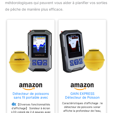
météorologiques qui peuvent vous aider à planifier vos sorties
de pêche de manière plus efficace.
Détecteur de poissons
GAIN EXPRESS
sans fil portable avec
Détecteur de Poisson
capteur de sonar de 155
sans Fil Capteur Sonar
Caractéristiques d'affichage : le
pieds, détection de
125kHz Fréquence 45
【Diverses fonctionnalités
détecteur de poissons sonar
profondeur
Mètres / 147 Pieds
d'affichage】 Sondeur à écran
affiche la profondeur de l'eau,
rechargeable,
Profondeur Alarme
LCD coloré de 2,4 pouces avec