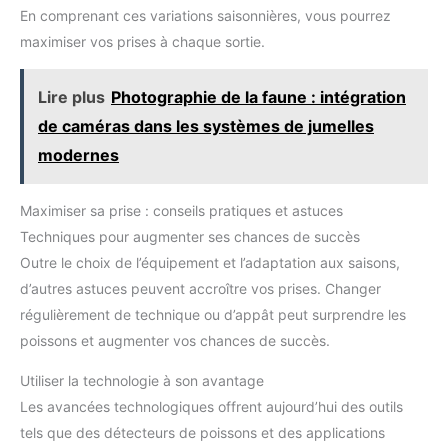
utilisation fiable. Diamètre compact et gestion de la ligne : le
sur glace pour sortir pêcher en
permettant des ferrages
En comprenant ces variations saisonnières, vous pourrez
faible encombrement optimisé améliore l'enroulement de la
hiver.
efficaces et une performance
ligne et réduit les enchevêtrements ; simple à ranger dans des
constante même dans les
maximiser vos prises à chaque sortie.
boîtes de pêche et des bas de ligne pour la pêche portable.
conditions saisonnières les plus
Remarque sur la taille : options de taille disponibles : 6,1 x 1,75
rudes. Elle assure une détection
x 6,2 cm ; 6,1 x 2,6 x 4,2 cm ; 6,13 x 1,6 x 4,2 cm. Veuillez
fiable des touches et une
vérifier votre tableau des tailles et non le tableau des tailles
Lire plus
Photographie de la faune : intégration
robustesse face éléments, ce
Amazon.
qui améliore les capture en
de caméras dans les systèmes de jumelles
hiver lors d'excursions en plein
air, avec une durabilité optimale
modernes
pour les pêcheurs actifs.
Résistance au Froid: La canne à
pêche est conçue avec des
matérirésistants au froid et au
Maximiser sa prise : conseils pratiques et astuces
gel, une performance
opérationnelle stable dans des
Techniques pour augmenter ses chances de succès
conditions météorologiques
Outre le choix de l’équipement et l’adaptation aux saisons,
difficiles. Elle profite pêcheurs
qui pratiquent la pêche en hiver
d’autres astuces peuvent accroître vos prises. Changer
ou dans des environnements
glacials, en améliorant leur
régulièrement de technique ou d’appât peut surprendre les
expérience globale sans qu'ils
aient à s'inquiéter de la
poissons et augmenter vos chances de succès.
dégradation des matéri, grâce à
une durabilité optimale même
Utiliser la technologie à son avantage
par temps rigoureux.
Les avancées technologiques offrent aujourd’hui des outils
tels que des détecteurs de poissons et des applications