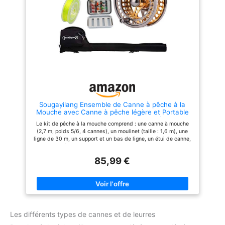
de disque pour un réglage fin de
légères, saumon. Casting stable
la tension. Pêche à la mouche
adapté à différents lieux de
Le sac - Sac de voyage Vous
pêche. Cadeau: coût
permet de placer les rouleaux
raisonnable pour fils, père, aîné,
sur la poignée pour stocker et
frère, mari, petit ami et familles.
transporter les tiges pour une
Un cadeau attentionné pour eux
utilisation rapide à l'arrivée.
à Noël, Thanksgiving ou
Mouches et lignes: accessoires
certains jours spéciaux. 2 ans
complets combinés avec la
de support : nous donnons
pêche à la mouche, nous offrons
100% de cœur à nos clients,
20 mouches, ligne de mouche:
donc quel que soit le problème
30m/100ft - 7F. Taille aléatoire
que vous rencontrez, tant que
du support de fil volant et des
vous demandez de l'aide sur
Sougayilang Ensemble de Canne à pêche à la
fils.
nos produits, Sougayilang vous
Mouche avec Canne à pêche légère et Portable
aidera à le résoudre dans les
et Moulinet en Alliage d'aluminium usiné CNC, kit
24 heures !
Le kit de pêche à la mouche comprend : une canne à mouche
de démarrage Complet pour la pêche à la
(2,7 m, poids 5/6, 4 cannes), un moulinet (taille : 1,6 m), une
Mouche
ligne de 30 m, un support et un bas de ligne, un étui de canne,
une boîte à mouches, 12 mouches, un bas de rechange, un
zinger et une pince, un étui de transport, très facile à
85,99 €
transporter Canne à pêche à la mouche : cannes à pêche à la
mouche à 4 sections conçues à partir de fibre de carbone,
durables et très légères, siège de moulinet de pêche réglable
en métal, texture simple et ferme. Design graphite IM8 Mid
Flex, porte-moulinet en aluminium, guide de décapage en acier
inoxydable avec anneau SiC, guides serpent à pied unique en
acier inoxydable et crochet de fixation. Poignée de style
Les différents types de cannes et de leurres
occidental de 17,8 cm fabriquée avec du liège de haute qualité
et des anneaux de garniture en liège compressé pour une