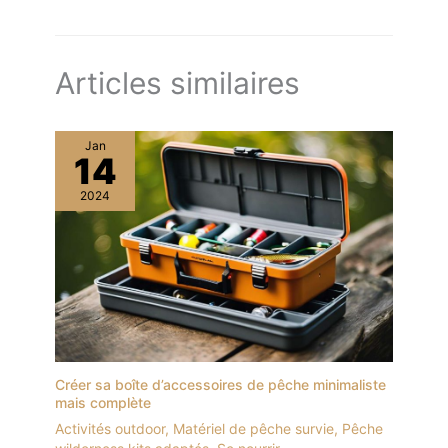
Articles similaires
Jan
14
2024
Créer sa boîte d’accessoires de pêche minimaliste
mais complète
Activités outdoor
,
Matériel de pêche survie
,
Pêche