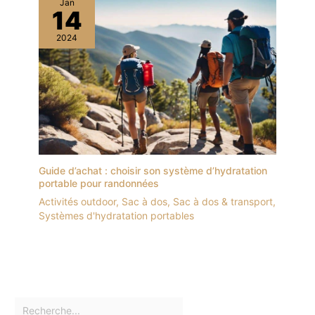
Jan
14
2024
Guide d’achat : choisir son système d’hydratation
portable pour randonnées
Activités outdoor
,
Sac à dos
,
Sac à dos & transport
,
Systèmes d'hydratation portables