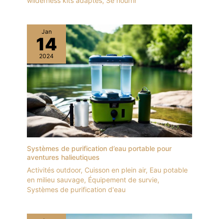
wilderness kits adaptés
,
Se nourrir
Jan
14
2024
Systèmes de purification d’eau portable pour
aventures halieutiques
Activités outdoor
,
Cuisson en plein air
,
Eau potable
en milieu sauvage
,
Équipement de survie
,
Systèmes de purification d'eau