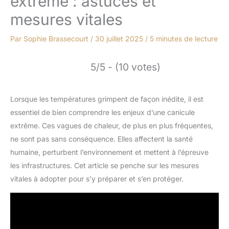
extrême : astuces et
mesures vitales
Par
Sophie Brassecourt
/
30 juillet 2025
/
5 minutes de lecture
5/5 - (10 votes)
Lorsque les températures grimpent de façon inédite, il est
essentiel de bien comprendre les enjeux d’une canicule
extrême. Ces vagues de chaleur, de plus en plus fréquentes,
ne sont pas sans conséquence. Elles affectent la santé
humaine, perturbent l’environnement et mettent à l’épreuve
les infrastructures. Cet article se penche sur les mesures
vitales à adopter pour s’y préparer et s’en protéger.