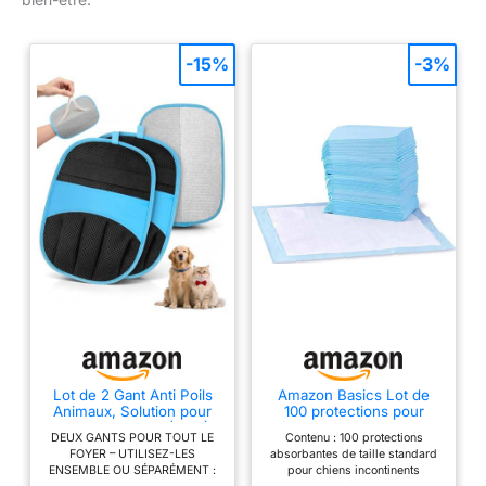
-15%
-3%
Lot de 2 Gant Anti Poils
Amazon Basics Lot de
Animaux, Solution pour
100 protections pour
Chats et Chiens (Bleu)
déjections canines, anti-
DEUX GANTS POUR TOUT LE
Contenu : 100 protections
fuite, 5 couches, surface
FOYER – UTILISEZ-LES
absorbantes de taille standard
à séchage rapide, taille
ENSEMBLE OU SÉPARÉMENT :
pour chiens incontinents
classique, pour chiens et