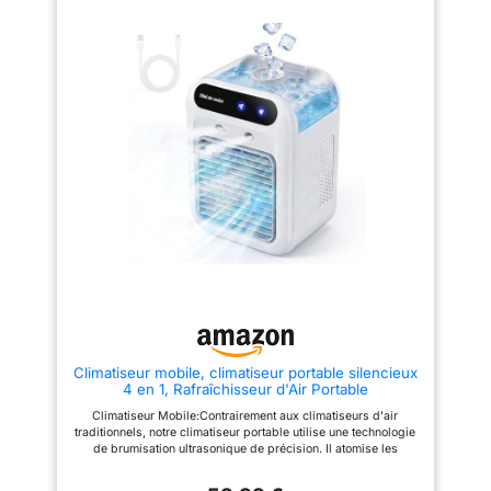
mode Déshumidification réduit
climatisation et une régulation
l'humidité ambiante pour un
optimale et efficace de la
meilleur confort, tandis que le
température. ★ PORTABILITÉ
mode Ventilation assure une
INÉGALE - Contrairement aux
circulation efficace de l'air.
climatiseurs traditionnels, le
ÉCRAN LED, TÉLÉCOMMANDE
PortaSplit est entièrement
ET MINUTERIE – Contrôlez
portable. Vous pouvez
facilement votre climatiseur
facilement le déplacer d'une
grâce aux commandes tactiles
pièce à l'autre selon vos
ou à la télécommande. Le mode
besoins. Son design compact et
Sleep ajuste automatiquement la
ses roulettes pivotantes en font
température pendant la nuit et la
une solution flexible et pratique.
minuterie permet de
★ UNE UTILISATION
programmer la mise en marche
INTELLIGENTE DE L'ÉNERGIE -
et l'arrêt. CLASSE
Le PortaSplit est conçu pour
ÉNERGÉTIQUE A – Fonctionne
minimiser la consommation
avec une consommation
d'énergie. Son intégration de
nominale de seulement 1 kW et
l'intelligence artificielle ajuste
utilise le fluide frigorigène
automatiquement la vitesse en
R290, reconnu pour son faible
fonction de la demande,
impact environnemental. Débit
réduisant ainsi les coûts
d'air jusqu'à 320 m³/h pour un
d'électricité. De plus, son mode
Climatiseur mobile, climatiseur portable silencieux
refroidissement efficace. KIT
d'économie d'énergie s'active
4 en 1, Rafraîchisseur d'Air Portable
FENÊTRE INCLUS – Livré avec
lorsque la pièce est vide, ce qui
500ml,convient aux bureaux et aux chambres.
un tuyau d'évacuation de 1,5 m,
en fait un choix écologique et
Climatiseur Mobile:Contrairement aux climatiseurs d'air
(white)
des adaptateurs, un kit de
économique. ★ INSTALLATION
traditionnels, notre climatiseur portable utilise une technologie
calfeutrage pour fenêtre
RAPIDE ET SIMPLE : Vous
de brumisation ultrasonique de précision. Il atomise les
coulissante et un tuyau de
n'avez pas besoin d'un
molécules d'eau du réservoir en particules ultrafines et diffuse
drainage. Ses roulettes
technicien pour l'installer. Il
un air frais et humide grâce à son ventilateur intégré. Il combat
intégrées permettent de
suffit de le brancher et de