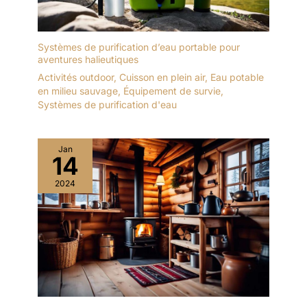
Systèmes de purification d’eau portable pour
aventures halieutiques
Activités outdoor
,
Cuisson en plein air
,
Eau potable
en milieu sauvage
,
Équipement de survie
,
Systèmes de purification d'eau
Jan
14
2024