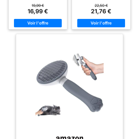
Ce lot comprend deux gants
Protection dotée de 5 couches
chiots, Bleu
identiques, adaptés à la main
avec un cœur très absorbant
19,99 €
22,50 €
gauche comme à la main droite.
qui transforme le liquide en gel
16,99 €
21,76 €
Utilisez les deux simultanément
à son contact Surface à
: une main pour le toilettage de
séchage rapide avec substance
votre chat ou chien, l'autre pour
attractive permettant
retirer les poils du canapé ou
d’apprendre la propreté aux
du tapis en même temps. Deux
chiens. Doublure étanche en
mains, deux fois moins de
plastique qui protège le sol
temps. Ou partagez le lot avec
contre les déjections Utilisation
une autre personne du foyer –
en intérieur, en extérieur et dans
chaque gant fonctionne
la voiture. Cette protection est
indépendamment. PAUME
idéale pour apprendre aux
ÉLECTROSTATIQUE –
chiots à devenir propres, aider
TOILETTAGE ET NETTOYAGE
les chiens âgés souffrant
EN UN SEUL GESTE : La paume
d’incontinence et comme
en tissu électrostatique capture
accessoire d’appoint lorsque le
les poils efficacement. Passez
chien ne peut pas sortir
la paume du gant sur la fourrure
Dimensions de la protection :
de votre animal pour éliminer
Les protections de taille
les poils morts, les poils lâches
classique mesurent 56 x 56 cm
et les pellicules directement à la
(L x l). Le cœur fait 48 x 48 cm
source. La même paume
(L x l) avec une bordure en
ramasse ensuite les poils sur le
plastique de 4 cm de chaque
canapé, le tapis, la couverture,
côté pour retenir les liquides
les vêtements, les meubles, les
Tapis d’entraînement jetables
sièges auto, les rideaux et les
certifiés FSC (FSC N004130) :
escaliers. Pas de recharges
fabrication à partir de matériaux
jetables, pas de déchets.
issus de forêts gérées de
ADAPTÉ À TOUS LES TYPES DE
manière durable, de matériaux