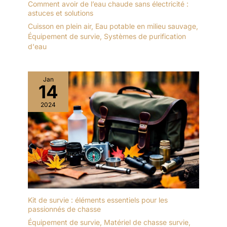
Comment avoir de l’eau chaude sans électricité :
astuces et solutions
Cuisson en plein air
,
Eau potable en milieu sauvage
,
Équipement de survie
,
Systèmes de purification
d'eau
Jan
14
2024
Kit de survie : éléments essentiels pour les
passionnés de chasse
Équipement de survie
,
Matériel de chasse survie
,