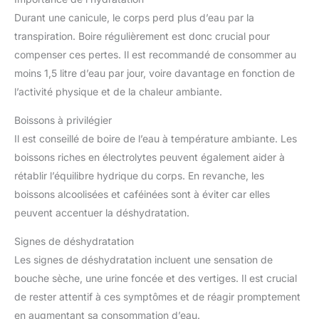
donne dans le monde des
Durant une canicule, le corps perd plus d’eau par la
appareils domestiques
intelligents. Son design
transpiration. Boire régulièrement est donc crucial pour
innovant, sa portabilité et ses
caractéristiques d'efficacité
compenser ces pertes. Il est recommandé de consommer au
énergétique, en plus d'avoir
moins 1,5 litre d’eau par jour, voire davantage en fonction de
remporté le Global Technical
Product Innovation Award, en
l’activité physique et de la chaleur ambiante.
font un véritable témoignage du
dévouement de Midea à
l'innovation et à l'amélioration
Boissons à privilégier
de l'expérience de l'utilisateur.
Il est conseillé de boire de l’eau à température ambiante. Les
boissons riches en électrolytes peuvent également aider à
rétablir l’équilibre hydrique du corps. En revanche, les
boissons alcoolisées et caféinées sont à éviter car elles
peuvent accentuer la déshydratation.
Signes de déshydratation
Les signes de déshydratation incluent une sensation de
bouche sèche, une urine foncée et des vertiges. Il est crucial
de rester attentif à ces symptômes et de réagir promptement
en augmentant sa consommation d’eau.