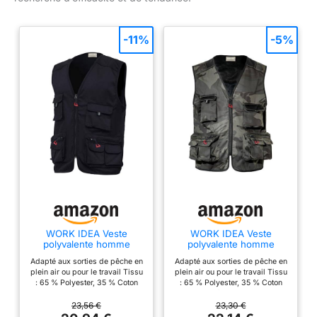
-11%
-5%
WORK IDEA Veste
WORK IDEA Veste
polyvalente homme
polyvalente homme
outdoor avec multiples
outdoor avec multiples
Adapté aux sorties de pêche en
Adapté aux sorties de pêche en
poches - Conçue pour la
poches - Conçue pour la
plein air ou pour le travail Tissu
plein air ou pour le travail Tissu
pêche et l'été, légère et
pêche et l'été, légère et
: 65 % Polyester, 35 % Coton
: 65 % Polyester, 35 % Coton
respirante
respirante
Conception à multiples poches,
Conception à multiples poches,
vous pouvez transporter une
vous pouvez transporter une
23,56 €
23,30 €
grande quantité d'objets
grande quantité d'objets