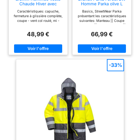
Chaude Hiver avec
Homme Parka olive L
Capuche Longueur
80% Polyester, 20%
Caractéristiques: capuche,
Basics, StreetWear Parka
Moyenne Quilting
Coton
fermeture à glissière complète,
présentant les caractéristiques
Remplissage Puffer
coupe - vent col roulé, mi -
suivantes: Manteau || Coupe
Manteau Noir, M
longueur, coupe slim, moelleux,
classique || Couleur intense ||
avec poches, style de base,
Matière longue durée Coupe:
48,99 €
66,99 €
couleurs classiques - noir, gris,
Coupe classique Découvrez
vert.
toutes les meilleures marques
chez EMP!
-33%