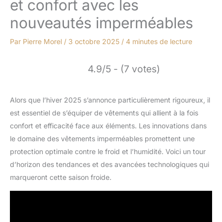
et confort avec les
nouveautés imperméables
Par
Pierre Morel
/
3 octobre 2025
/
4 minutes de lecture
4.9/5 - (7 votes)
Alors que l’hiver 2025 s’annonce particulièrement rigoureux, il
est essentiel de s’équiper de vêtements qui allient à la fois
confort et efficacité face aux éléments. Les innovations dans
le domaine des vêtements imperméables promettent une
protection optimale contre le froid et l’humidité. Voici un tour
d’horizon des tendances et des avancées technologiques qui
marqueront cette saison froide.