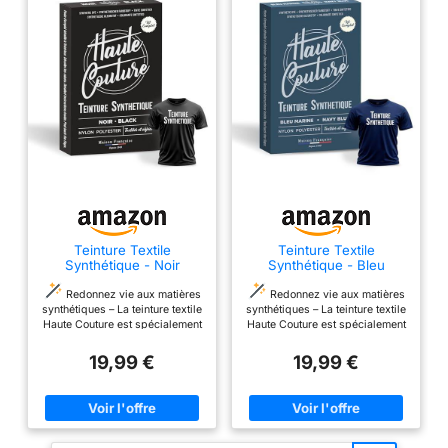
fabriquées à partir de matériaux recyclés, ce qui fait de
imperméables en parfait état
Nikwax un choix éco-responsable pour les clients soucieux de
grâce aux experts de confiance
l’environnement PARFAIT POUR LES VIEUX ACTIFS - Que vous
en matière d'activités de plein
fassiez de la randonnée, du ski, du camping ou que vous
air - NIKWAX, FORMULE POUR
profitiez simplement du grand air avec votre famille et vos
L'AVENTURE!
amis, gardez vos vêtements, chaussures et équipements
imperméables en parfait état grâce aux experts de confiance
en matière d'activités de plein air - NIKWAX, FORMULE POUR
L'AVENTURE!
Teinture Textile
Teinture Textile
Synthétique - Noir
Synthétique - Bleu
Intense - Haute Couture
Marine - Haute Couture -
- Tout-en-Un
Tout-en-Un
Redonnez vie aux matières
Redonnez vie aux matières
synthétiques – La teinture textile
synthétiques – La teinture textile
Haute Couture est spécialement
Haute Couture est spécialement
conçue pour le polyester, nylon
conçue pour le polyester, nylon
et autres fibres synthétiques.
et autres fibres synthétiques.
19,99 €
19,99 €
Elle permet de rénover ou
Elle permet de rénover ou
personnaliser vêtements, tissus
personnaliser vêtements, tissus
d’intérieur et objets 3D avec
d’intérieur et objets 3D avec
une couleur intense et durable,
une couleur intense et durable,
digne des teintureries
digne des teintureries