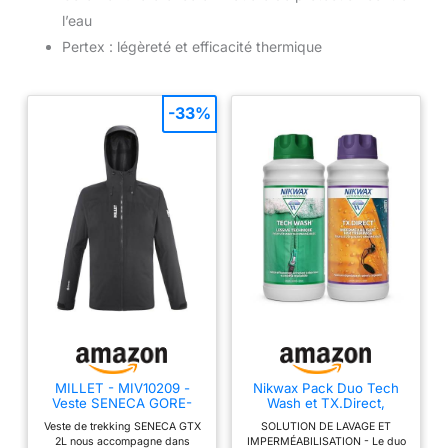
l’eau
Pertex : légèreté et efficacité thermique
-33%
MILLET - MIV10209 -
Nikwax Pack Duo Tech
Veste SENECA GORE-
Wash et TX.Direct,
TEX 2L Homme -
Nettoyant et
Veste de trekking SENECA GTX
SOLUTION DE LAVAGE ET
Imperméable - Coupe-
Imperméabilisant
2L nous accompagne dans
IMPERMÉABILISATION - Le duo
Vent
Techniques pour