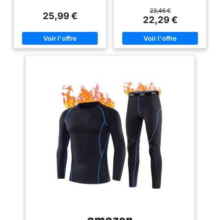
qualité qui peuvent stocker
sèche vite. La peau reste sèche
efficacement la température
même lors d'efforts physiques
23,46 €
25,99 €
corporelle, empêcher la perte
intenses, tout en vous offrant un
22,29 €
de chaleur et fournir une
maximum de confort lors de vos
excellente isolation pour le
activités quotidiennes et de vos
porteur Confort: sous-vêtements
activités de plein air.
thermiques homme sont des
✿Mouvement libre et prévention
vêtements ajustés, ont une
des souches✿: 4 fois tissu étiré
bonne douceur pour la peau,
offre un excellent confort et une
sont confortables à porter, ne
gamme complète de mouvement
provoquent pas de sensation de
pour étirer votre muscle. Les
retenue et conviennent à un
sous-vêtements en osier
usage quotidien Bonne
d'humidité avec l'élasticité
respirabilité: sous pull
superbe fournissent l'équilibre
thermique pour hommes ont une
maximum entre la liberté de
bonne respirabilité, peuvent
mouvement et les muscles.
absorber la transpiration de la
✿Super chaud✿: Sous-
peau et l'évacuer rapidement,
vêtement thermique léger pour
gardant le corps au sec et
réduire le poids des vêtements
confortable Élasticité: une
et garder votre corps plus
élasticité appropriée aide
élancé. Extérieur, tissu
Ensemble Thermique Homme à
thermoactif-actif coupe-vent et
s'adapter à la courbe du corps,
doublure intérieure en polaire
à offrir un meilleur confort et un
douce pour une chaleur
meilleur soutien, et à éviter le
exceptionnelle. Température
relâchement ou la retenue. Une
régulée que vous soyez en
élasticité élevée rend le porteur
extérieur ou en intérieur.
plus flexible pendant l'exercice
✿MULTI-USAGE✿- Le sous
sans restreindre le mouvement
vêtement thermique homme est
naturel du corps Polyvalence:
idéal pour toutes sortes