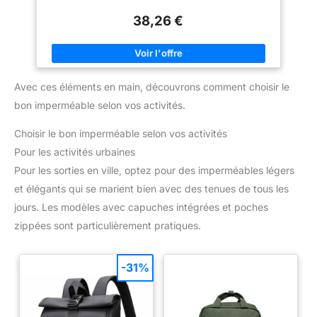
capacité pour outils de travail, téléphone, clés... Poches genou
telles que la randonnée, la
en tissu Oxford avec renfort pour protéger vos genoux Vous
pêche, l'escalade, le camping,
38,26 €
trouverez un guide des tailles dans les images
l'entraînement tactique de
chasse et le travail.
Avec ces éléments en main, découvrons comment choisir le
bon imperméable selon vos activités.
Choisir le bon imperméable selon vos activités
Pour les activités urbaines
Pour les sorties en ville, optez pour des imperméables légers
et élégants qui se marient bien avec des tenues de tous les
jours. Les modèles avec capuches intégrées et poches
zippées sont particulièrement pratiques.
-31%