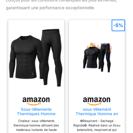
garantissant une performance exceptionnelle.
-5%
Sous-Vêtements
sous-Vêtement
Thermiques Homme
Thermique Homme en
Ensemble de Ski Hivernal
Hiver Chaud et Respirant
Chaleur: sous vêtements
✿Respirant - Sechage
Respirant Élastique
Séchage Rapide
thermique homme utilisent des
Rapide✿: Réalisé dans un tissu
matériaux isolants de haute
extensible, respirant et qui