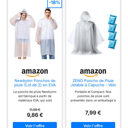
-18%
Newbyinn Ponchos de
ZENO Poncho de Pluie
pluie (Lot de 2) en EVA
Jetable à Capuche - Vélo
réutilisables pour adultes
Randonnée - 4 Pièces
Le poncho de pluie Newbyinn
Portable et Compact: Nos
et enfants, imperméables
est fabriqué à partir de
ponchos de pluie sont
avec capuche pour
matériaux EVA, qui sont
présentés dans un emballage à
femmes et hommes,
respectueux et beaucoup plus
peine plus grand qu'une carte
transparents
épais que les autres
de crédit qui se glisse
11,99 €
7,99 €
imperméables que vous
facilement dans votre poche,
9,86 €
pourriez trouver. Ce poncho de
sac à main, sac à dos ou
pluie est également 100 %
portefeuille. Parfait pour les
étanche, durable, léger et
averses inattendues et les