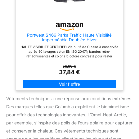
Portwest S466 Parka Traffic Haute Visibilité
Imperméable Doublée Hiver
HAUTE VISIBILITÉ CERTIFIÉE: Visibilité de Classe 3 conservée
après 50 lavages selon EN ISO 20471; bandes rétro-
réfléchissantes et coloris bicolore contrasté pour rester
repérable de jour comme dans la pénombre sur chantier
PROTECTION CONTRE LA PLUIE: Tissu Oxford 300D 100%
56,90 €
polyester à double revêtement PU, finition Texpel Splash Eco
37,84 €
sans PFAS et coutures étanches conformes EN 343 Classe 3:1
pour rester au sec sous la pluie et le vent ISOLATION CONTRE
LE FROID: Doublure matelassée et poignets bord-côtes qui
aident à retenir la chaleur; protection contre le froid vérifiée
selon EN 342 pour les postes en extérieur et le travail hivernal
Vêtements techniques : une réponse aux conditions extrêmes
prolongé RANGEMENT COMPLET: Capuche détachable
dissimulée dans le col, poche napoléon zippée, doublure à
Des marques telles que Columbia exploitent le biomimétisme
compartiment intérieur, rangement téléphone et deux poches
basses à rabat; fermeture double zip protégée par un rabat à
pour offrir des technologies innovantes. L’Omni-Heat Arctic,
pressions ENTRETIEN ET DURABILITÉ: Lavable jusqu'à 50
cycles à 40°C tout en gardant sa visibilité; certifiée OEKO-TEX
par exemple, s’inspire des poils de l’ours polaire pour capturer
Standard 100 et éligible Climate Pledge Friendly, pour une
et conserver la chaleur. Ces vêtements techniques sont
veste de travail homme adaptée aux usages professionnels
conçus pour les conditions climatiques les plus extrêmes,