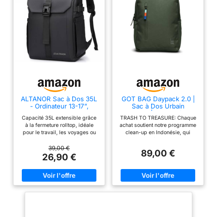
ALTANOR Sac à Dos 35L
GOT BAG Daypack 2.0 |
- Ordinateur 13-17”,
Sac à Dos Urbain
Rolltop - Urbain et
Compact | Imperméable
Capacité 35L extensible grâce
TRASH TO TREASURE: Chaque
Voyage - Extensible et
(algae)
à la fermeture rolltop, idéale
achat soutient notre programme
Résistant - Noir
pour le travail, les voyages ou
clean-up en Indonésie, qui
la randonnée. Imperméable et
collecte les déchets plastiques
résistant, fabriqué en tissu
recyclés provenant des zones
39,00 €
89,00 €
haute densité pour protéger vos
côtières. Rejoins la communauté
26,90 €
affaires par tous les temps.
et fais un geste pour des
Compartiment ordinateur
océans plus propres. DESIGN
jusqu’à 17”, rembourré pour une
COMPACT ET LÉGÈRETÉ POUR
sécurité optimale lors de vos
LE QUOTIDIEN. Un sac à dos de
déplacements. Organisation
seulement 540 g conçu pour se
pratique, avec plusieurs poches
faufiler partout en ville. Ses
intérieures et extérieures pour
dimensions optimisées de 36 x
un rangement efficace. Confort
28 x 12 cm offrent un confort