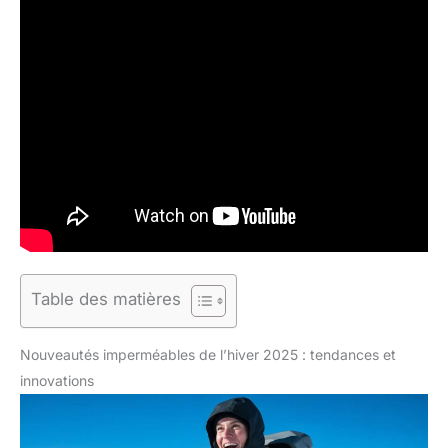
Table des matières
Nouveautés imperméables de l’hiver 2025 : tendances et
innovations