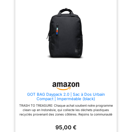
longue durée, grâce aux
absolu sans encombrement
bretelles ergonomiques et au
inutile, parfait pour le bureau, l
dos respirant. Design urbain et
université ou les sorties
minimaliste, inspiré du style
citadines. ORGANISATION ET
european, adapté aussi bien
AGENCEMENT INTELLIGENT.
aux hommes qu’aux femmes.
Équipé d une capacité de 11 L,
ce sac intègre un compartiment
principal fonctionnel avec une
poche intérieure zippée et de
nouvelles poches latérales
élastiques idéales pour une
bouteille ou un parapluie. Une
poche dissimulée au dos
sécurise vos objets précieux.
PROTECTION ORDINATEUR ET
CONFORT ERGONOMIQUE.
Dispose d un compartiment
rembourré spécialement conçu
pour un appareil allant jusqu à
14 pouces. Le dos rembourré
intègre un passant pour valise
GOT BAG Daypack 2.0 | Sac à Dos Urbain
ultra pratique pour vos
Compact | Imperméable (black)
voyages, tandis que les
bretelles ergonomiques
TRASH TO TREASURE: Chaque achat soutient notre programme
repensées soulagent vos
clean-up en Indonésie, qui collecte les déchets plastiques
épaules. CERTIFIÉS ET
recyclés provenant des zones côtières. Rejoins la communauté
VÉGÉTALIENS : En tant
et fais un geste pour des océans plus propres. DESIGN
qu'entreprise certifiée B Corp,
COMPACT ET LÉGÈRETÉ POUR LE QUOTIDIEN. Un sac à dos
nous faisons partie d'une
95,00 €
de seulement 540 g conçu pour se faufiler partout en ville. Ses
communauté mondiale