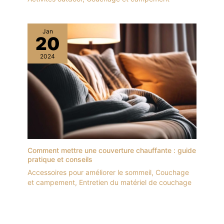
Jan
20
2024
Comment mettre une couverture chauffante : guide
pratique et conseils
Accessoires pour améliorer le sommeil
,
Couchage
et campement
,
Entretien du matériel de couchage