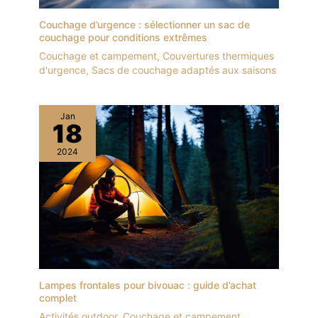
Couchage d’urgence : sélectionner un sac de
couchage pour conditions extrêmes
Couchage et campement
,
Couvertures thermiques
d'urgence
,
Sacs de couchage adaptés aux saisons
Jan
18
2024
Lampes frontales pour bivouac : guide d’achat
complet
Activités outdoor
,
Couchage et campement