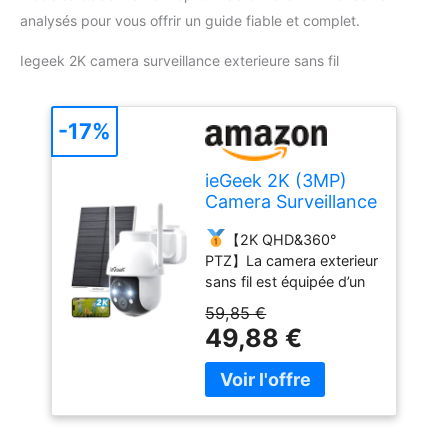
analysés pour vous offrir un guide fiable et complet.
Iegeek 2K camera surveillance exterieure sans fil
-17%
ieGeek 2K (3MP)
Camera Surveillance
WiFi Exterieure sans
【2K QHD&360°
Fil Solaire ZY C2
PTZ】La camera exterieur
sans fil est équipée d’un
capteur CMOS haute
59,85 €
sensibilité 1/2,8 pouces,
49,88 €
associé à une grande
ouverture F2.0 qui
augmente la quantité de
lumière de 40 %. Même
au crépuscule ou par