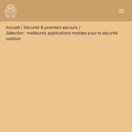
Aller
R
au
e
contenu
c
Accueil
Sécurité & premiers secours
h
Sélection : meilleures applications mobiles pour la sécurité
e
outdoor
r
c
h
e
r