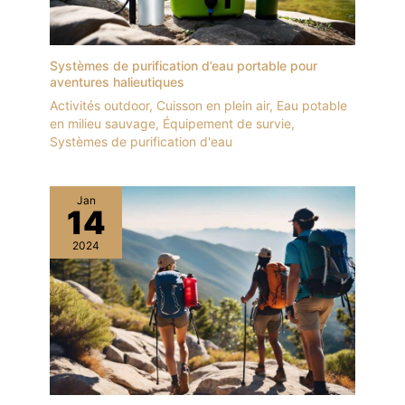
Systèmes de purification d’eau portable pour
aventures halieutiques
Activités outdoor
,
Cuisson en plein air
,
Eau potable
en milieu sauvage
,
Équipement de survie
,
Systèmes de purification d'eau
Jan
14
2024