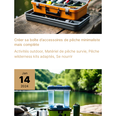
caméra, qui devient plus
intelligente au fil du
temps.
Créer sa boîte d’accessoires de pêche minimaliste
mais complète
Activités outdoor
,
Matériel de pêche survie
,
Pêche
wilderness kits adaptés
,
Se nourrir
Jan
14
2024