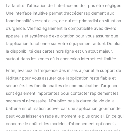
clairs.
【Installation
La facilité d’utilisation de l’interface ne doit pas être négligée.
Facile&Connexion
Une interface intuitive permet d’accéder rapidement aux
Bluetooth】Plus besoin
de prise électrique ni de
fonctionnalités essentielles, ce qui est primordial en situation
câble Ethernet,
d’urgence. Vérifiez également la compatibilité avec divers
conception 100% sans fil,
appareils et systèmes d’exploitation pour vous assurer que
facile à installer sans
l’application fonctionne sur votre équipement actuel. De plus,
compétences
la disponibilité des cartes hors ligne est un atout majeur,
techniques. Deux modes
de fixation sont
surtout dans les zones où la connexion internet est limitée.
possibles, au plafond ou
au mur. Le support est
Enfin, évaluez la fréquence des mises à jour et le support de
également doté d’œillets
l’éditeur pour vous assurer que l’application reste fiable et
pour passage de
sécurisée. Les fonctionnalités de communication d’urgence
sangle(sangle non
sont également importantes pour contacter rapidement les
fournie), ce qui vous
permet de l’attacher
secours si nécessaire. N’oubliez pas la durée de vie de la
solidement à une
batterie en utilisation active, car une application gourmande
canalisation, un poteau
peut vous laisser en rade au moment le plus crucial. En ce qui
électrique, un tronc
concerne le coût et les modèles d’abonnement optionnels,
d’arbre, etc. La camera