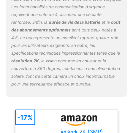
boucle. Lorsque le
réduisant le taux de
stockage se remplit, il
Les fonctionnalités de communication d’urgence
fausses alertes de 90%.
écrase automatiquement
reçoivent une note de 4, assurant une sécurité
Dès qu'une personne
les anciennes séquences,
renforcée. Enfin, la
durée de vie de la batterie
et le
coût
suspecte est détectée, la
ce qui le rend idéal pour
des abonnements optionnels
sont tous deux notés à
camera exterieur sans fil
une utilisation dans les
solaire déclenche
supermarchés, les
4.5, ce qui représente un excellent rapport qualité-prix
automatiquement l'alerte
ménages ordinaires, les
pour les utilisateurs exigeants. En outre, les
et les voyants
usines.
spécifications techniques impressionnantes telles que la
d'avertissement, et
résolution 2K
, la vision nocturne en couleur et la
envoie une notification
d'alerte sur votre
couverture à 360 degrés, combinées à une alimentation
smartphone en moins
solaire, font de cette caméra un choix incontournable
d'une seconde, faisant
pour une surveillance efficace et durable.
fuir les intrus en panique.
【Vision Nocturne
Couleur&Audio
Bidirectionnel】La camera
wifi solaire est équipée
-17%
d'une vision nocturne
couleur à niveau étoilé,
capable de basculer
ieGeek 2K (3MP)