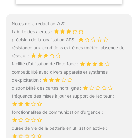
Animaux de
envoie une notification
° pour que vous puissiez
Compagnie IP
d'alerte sur votre
atteindre clairement
Camera Outdoor,
smartphone en moins
chaque angle de votre
Nous Tuya Smart
d'une seconde, faisant
Notes de la rédaction 7/20
maison. Cette caméra de
Life, 2.4 GHz WiFi
fuir les intrus en panique.
surveillance WLAN est
fiabilité des alertes :
【Vision Nocturne
alimentée par un câble
précision de la localisation GPS :
Couleur&Audio
USB et fonctionne
résistance aux conditions extrêmes (météo, absence de
Bidirectionnel】La camera
uniquement avec le WIFI
wifi solaire est équipée
réseau) :
2,4 GHz. La caméra Wifi
d'une vision nocturne
Outdoor est équipée de
facilité d’utilisation de l’interface :
couleur à niveau étoilé,
lumières LED infrarouges
compatibilité avec divers appareils et systèmes
capable de basculer
qui passent en mode de
d’exploitation :
automatiquement en
vision nocturne
mode pleine couleur.
disponibilité des cartes hors ligne :
intelligente jusqu'à une
Même dans des
fréquence des mises à jour et support de l’éditeur :
distance de 15 mètres.
environnements à faible
L'IR-cut intelligent permet
luminosité ou totalement
de tout voir en temps réel
fonctionnalités de communication d’urgence :
obscurs, elle éclaire
dans n'importe quel
instantanément la scène
environnement sombre.
et affiche des images en
durée de vie de la batterie en utilisation active :
La caméra Wifi est dotée
couleurs vives. Dotée
de capteurs de