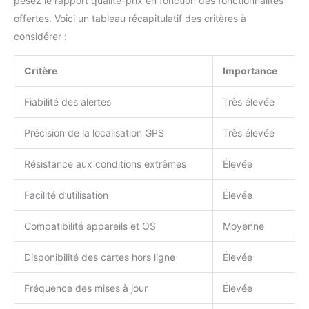
exterieur solaire intègre
pesez le rapport qualité-prix en fonction des fonctionnalités
un module Bluetooth
offertes. Voici un tableau récapitulatif des critères à
pour simplifier toutes les
considérer :
étapes de connexion
compliquées(compatible
Critère
Importance
uniquement avec le
2,4GHz WiFi).
【IP66
& Stockage Cloud Gratuit
Fiabilité des alertes
Très élevée
& Protection de la Vie
Privée】Matériau
Précision de la localisation GPS
Très élevée
résistant à la corrosion
de qualité aéronautique,
Résistance aux conditions extrêmes
Élevée
certifié IP66, résistant
aux fortes pluies,
Facilité d’utilisation
Élevée
températures extrêmes
et autres intempéries. Un
Compatibilité appareils et OS
Moyenne
enregistrement cloud
gratuit en boucle de 6
Disponibilité des cartes hors ligne
Élevée
secondes est fourni par
événement. Toutes les
Fréquence des mises à jour
Élevée
vidéos sont transmises
avec un chiffrement