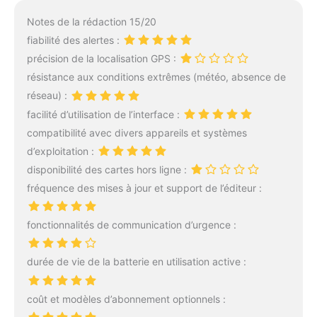
temps nuageux, elle
restitue une image nette
Notes de la rédaction 15/20
en 2K. Grâce à son
fiabilité des alertes :
moteur PTZ à rotation
précision de la localisation GPS :
360°, elle élimine tous les
angles morts.
résistance aux conditions extrêmes (météo, absence de
【Panneaux Solaires
réseau) :
BC&Technologie Wi-Fi
facilité d’utilisation de l’interface :
6】La caméra solaire
compatibilité avec divers appareils et systèmes
extérieur est équipée d'un
panneau solaire
d’exploitation :
hautement efficace et
disponibilité des cartes hors ligne :
intègre une toute nouvelle
fréquence des mises à jour et support de l’éditeur :
puce BC qui porte le
rendement de conversion
à 50%, garantissant ainsi
fonctionnalités de communication d’urgence :
une recharge stable
même en cas de faible
durée de vie de la batterie en utilisation active :
luminosité. Grâce à la
technologie WiFi 6 et à
deux antennes haute
coût et modèles d’abonnement optionnels :
puissance de 5 dBi, la