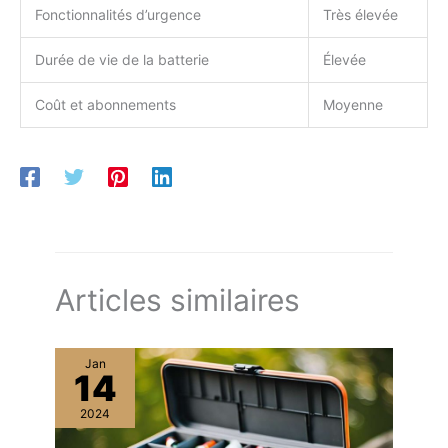
avancé AES-128,
Fonctionnalités d’urgence
Très élevée
prennent en charge
l'authentification à deux
Durée de vie de la batterie
Élevée
facteurs, et empêchent
tout vol ou fuite illégale.
Coût et abonnements
Moyenne
La sécurité de votre foyer
est notre priorité, nous
protégeons votre vie
privée tout autant.
【Équipe Technique
Dédiée&Garantie 2 Ans】
ieGeek offre une garantie
de 2 ans et un support
client professionnel 7j/7
Articles similaires
et 24h/24 : notre équipe
dédiée vous répond à
toute heure, même le
Jan
week-end. Des mises à
14
jour OTA gratuites
améliorent régulièrement
2024
les performances de la