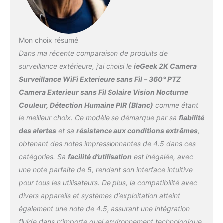
de 2 ans et un support
intègre une toute nouvelle
de nuit: Avec un filtre
client professionnel 7j/7
puce BC qui porte le
Smart Chip et ICR intégré,
et 24h/24 : notre équipe
rendement de conversion
cette caméra bascule
dédiée vous répond à
à 50%, garantissant ainsi
automatiquement entre
Mon choix résumé
toute heure, même le
une recharge stable
les modes de jour et de
Dans ma récente comparaison de produits de
week-end. Des mises à
même en cas de faible
nuit. Il est équipé d'une
jour OTA gratuites
luminosité. Grâce à la
surveillance extérieure, j’ai choisi le
ieGeek 2K Camera
lumière de remplissage et
améliorent régulièrement
technologie WiFi 6 et à
d'un capteur de détection
Surveillance WiFi Exterieure sans Fil – 360° PTZ
les performances de la
deux antennes haute
humaine PIR, ce qui lui
Camera Exterieur sans Fil Solaire Vision Nocturne
caméra, qui devient plus
puissance de 5 dBi, la
permet de distinguer
Couleur, Détection Humaine PIR (Blanc)
comme étant
intelligente au fil du
connexion réseau est
avec précision les
temps.
plus stable, la couverture
le meilleur choix. Ce modèle se démarque par sa
fiabilité
humains et les animaux.
plus étendue et le débit
Enregistrement de
des alertes
et sa
résistance aux conditions extrêmes
,
de transmission plus
boucle: prise en charge
obtenant des notes impressionnantes de 4.5 dans ces
élevé.
【Détection
de la carte mémoire
catégories. Sa
facilité d’utilisation
est inégalée, avec
Intelligente PIR&Alerte】
jusqu'à 128 Go (non
L'algorithme de détection
une note parfaite de 5, rendant son interface intuitive
incluse) avec les
intelligente PIR identifie
capacités de stockage
pour tous les utilisateurs. De plus, la compatibilité avec
précisément les
cloud, cet appareil photo
divers appareils et systèmes d’exploitation atteint
mouvements humains,
comprend un
également une note de 4.5, assurant une intégration
avec 10 niveaux de
enregistrement de
fluide dans n’importe quel environnement technologique.
réglage de sensibilité,