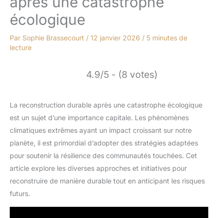
après une catastrophe
écologique
Par
Sophie Brassecourt
/
12 janvier 2026
/
5 minutes de
lecture
4.9/5 - (8 votes)
La reconstruction durable après une catastrophe écologique
est un sujet d’une importance capitale. Les phénomènes
climatiques extrêmes ayant un impact croissant sur notre
planète, il est primordial d’adopter des stratégies adaptées
pour soutenir la résilience des communautés touchées. Cet
article explore les diverses approches et initiatives pour
reconstruire de manière durable tout en anticipant les risques
futurs.