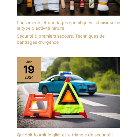
Pansements et bandages spécifiques : choisir selon
le type d’activité nature
Sécurité & premiers secours
,
Techniques de
bandages d'urgence
Jan
19
2024
Qui doit fournir le gilet et le triangle de sécurité :