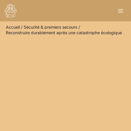
Aller
R
au
e
contenu
c
Accueil
Sécurité & premiers secours
h
Reconstruire durablement après une catastrophe écologique
e
r
c
h
e
r