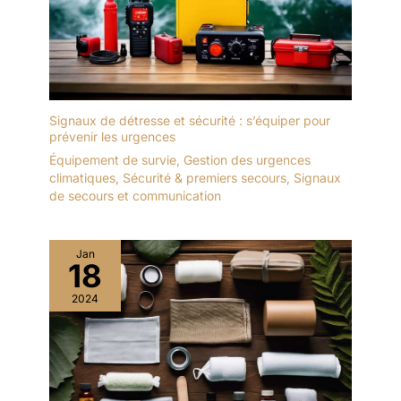
Signaux de détresse et sécurité : s’équiper pour
prévenir les urgences
Équipement de survie
,
Gestion des urgences
climatiques
,
Sécurité & premiers secours
,
Signaux
de secours et communication
Jan
18
2024