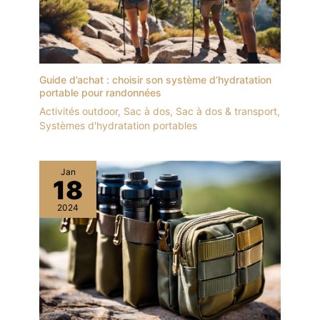
Guide d’achat : choisir son système d’hydratation
portable pour randonnées
Activités outdoor
,
Sac à dos
,
Sac à dos & transport
,
Systèmes d'hydratation portables
Jan
18
2024