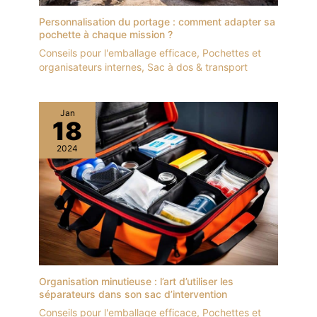
Personnalisation du portage : comment adapter sa
pochette à chaque mission ?
Conseils pour l'emballage efficace
,
Pochettes et
organisateurs internes
,
Sac à dos & transport
Jan
18
2024
Organisation minutieuse : l’art d’utiliser les
séparateurs dans son sac d’intervention
Conseils pour l'emballage efficace
,
Pochettes et